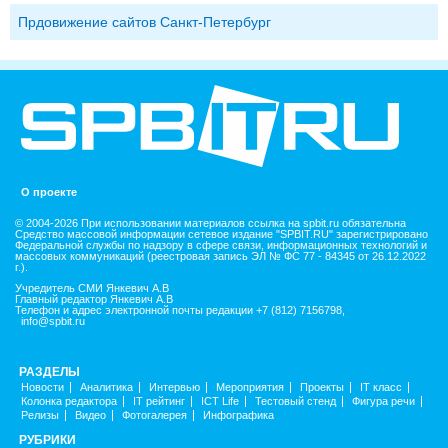
Прдовижение сайтов Санкт-Петербург
О проекте
© 2004-2026 При использовании материалов ссылка на spbit.ru обязательна
Средство массовой информации сетевое издание "SPBIT.RU" зарегистрировано
Федеральной службы по надзору в сфере связи, информационных технологий и
массовых коммуникаций (реестровая запись ЭЛ № ФС 77 - 84345 от 26.12.2022
г.).
Учредитель СМИ Янкевич А.В
Главный редактор Янкевич А.В
Телефон и адрес электронной почты редакции +7 (812) 7156798,
info@spbit.ru
РАЗДЕЛЫ
Новости
Аналитика
Интервью
Мероприятия
Проекты
IT класс
Колонка редактора
IT рейтинг
ICT Life
Тестовый стенд
Фигура речи
Релизы
Видео
Фотогалерея
Инфографика
РУБРИКИ