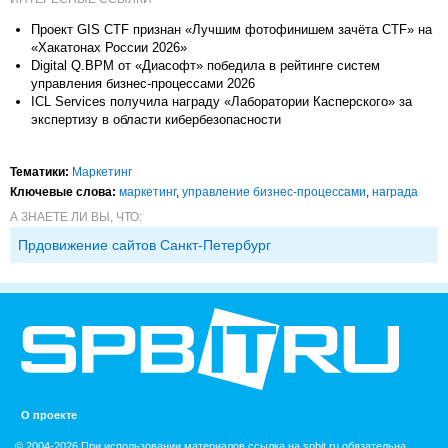
Проект GIS CTF признан «Лучшим фотофинишем зачёта CTF» на
«Хакатонах России 2026»
Digital Q.BPM от «Диасофт» победила в рейтинге систем
управления бизнес-процессами 2026
ICL Services получила награду «Лаборатории Касперского» за
экспертизу в области кибербезопасности
Тематики:
Маркетинг
Ключевые слова:
маркетинг
,
управление бизнес-процессами
,
награда
А ЗНАЕТЕ ЛИ ВЫ, ЧТО:
Прдовижение сайтов Санкт-Петербург
О проекте
© 2004-2026 При использовании материалов ссылка на spbit.ru обязательна