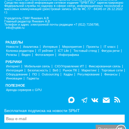
Средство массовой информации сетевое издание "SPBIT.RU" зарегистрировано
Федеральной службы по надзору в сфере связи, информационных технологий и
массовых коммуникаций (реестровая запись ЭЛ № ФС 77 - 84345 от 26.12.2022
г.).
Учредитель СМИ Янкевич А.В
Главный редактор Янкевич А.В
Телефон и адрес электронной почты редакции +7 (812) 7156798,
info@spbit.ru
РАЗДЕЛЫ
Новости
Аналитика
Интервью
Мероприятия
Проекты
IT класс
Колонка редактора
IT рейтинг
ICT Life
Тестовый стенд
Фигура речи
Релизы
Видео
Фотогалерея
Инфографика
РУБРИКИ
Интернет
Мобильная связь
CIO/Управление ИТ
Фиксированная связь
Интеграция
Безопасность
Веб
Рынок ПК
Маркетинг
Торговые сети
Оборудование
ПО
Outsourcing
Кадры
Регулирование
Финансы
Инновации
Гаджеты
ПОЛЕЗНОЕ
Аренда серверов с GPU
Бесплатная подписка на новости SPbIT