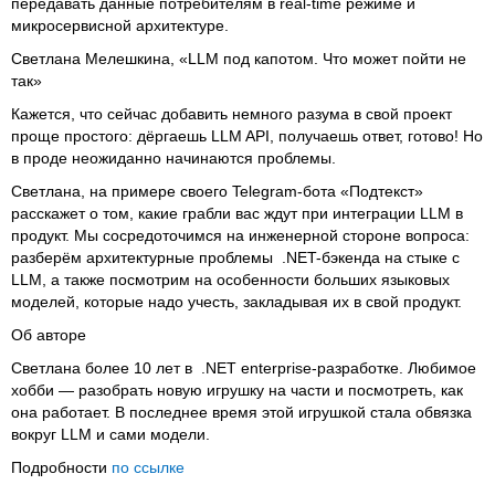
передавать данные потребителям в real-time режиме и
микросервисной архитектуре.
Светлана Мелешкина, «LLM под капотом. Что может пойти не
так»
Кажется, что сейчас добавить немного разума в свой проект
проще простого: дёргаешь LLM API, получаешь ответ, готово! Но
в проде неожиданно начинаются проблемы.
Светлана, на примере своего Telegram-бота «Подтекст»
расскажет о том, какие грабли вас ждут при интеграции LLM в
продукт. Мы сосредоточимся на инженерной стороне вопроса:
разберём архитектурные проблемы .NET-бэкенда на стыке с
LLM, а также посмотрим на особенности больших языковых
моделей, которые надо учесть, закладывая их в свой продукт.
Об авторе
Светлана более 10 лет в .NET enterprise-разработке. Любимое
хобби — разобрать новую игрушку на части и посмотреть, как
она работает. В последнее время этой игрушкой стала обвязка
вокруг LLM и сами модели.
Подробности
по ссылке