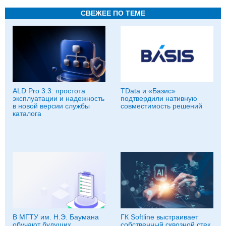
СВЕЖЕЕ ПО ТЕМЕ
ALD Pro 3.3: простота
TData и «Базис»
эксплуатации и надежность
подтвердили нативную
в новой версии службы
совместимость решений
каталога
В МГТУ им. Н.Э. Баумана
ГК Softline выстраивает
обучают будущих
собственный сквозной стек