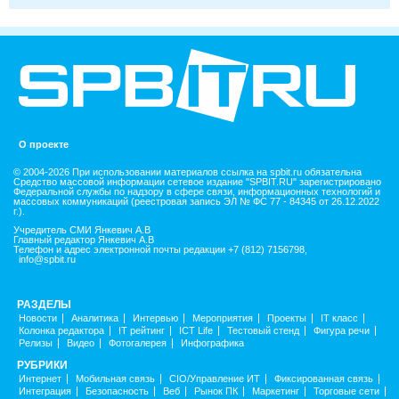
О проекте
© 2004-2026 При использовании материалов ссылка на spbit.ru обязательна
Средство массовой информации сетевое издание "SPBIT.RU" зарегистрировано
Федеральной службы по надзору в сфере связи, информационных технологий и
массовых коммуникаций (реестровая запись ЭЛ № ФС 77 - 84345 от 26.12.2022
г.).
Учредитель СМИ Янкевич А.В
Главный редактор Янкевич А.В
Телефон и адрес электронной почты редакции +7 (812) 7156798,
info@spbit.ru
РАЗДЕЛЫ
Новости
Аналитика
Интервью
Мероприятия
Проекты
IT класс
Колонка редактора
IT рейтинг
ICT Life
Тестовый стенд
Фигура речи
Релизы
Видео
Фотогалерея
Инфографика
РУБРИКИ
Интернет
Мобильная связь
CIO/Управление ИТ
Фиксированная связь
Интеграция
Безопасность
Веб
Рынок ПК
Маркетинг
Торговые сети