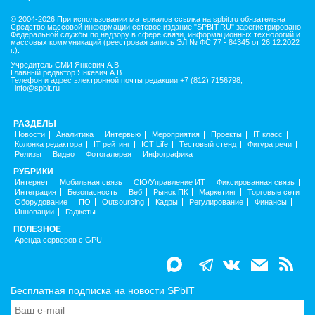
© 2004-2026 При использовании материалов ссылка на spbit.ru обязательна
Средство массовой информации сетевое издание "SPBIT.RU" зарегистрировано
Федеральной службы по надзору в сфере связи, информационных технологий и
массовых коммуникаций (реестровая запись ЭЛ № ФС 77 - 84345 от 26.12.2022
г.).
Учредитель СМИ Янкевич А.В
Главный редактор Янкевич А.В
Телефон и адрес электронной почты редакции +7 (812) 7156798,
info@spbit.ru
РАЗДЕЛЫ
Новости
Аналитика
Интервью
Мероприятия
Проекты
IT класс
Колонка редактора
IT рейтинг
ICT Life
Тестовый стенд
Фигура речи
Релизы
Видео
Фотогалерея
Инфографика
РУБРИКИ
Интернет
Мобильная связь
CIO/Управление ИТ
Фиксированная связь
Интеграция
Безопасность
Веб
Рынок ПК
Маркетинг
Торговые сети
Оборудование
ПО
Outsourcing
Кадры
Регулирование
Финансы
Инновации
Гаджеты
ПОЛЕЗНОЕ
Аренда серверов с GPU
Бесплатная подписка на новости SPbIT