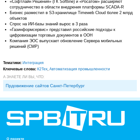
«Софтлайн Решения» (ГК Softline) и «Росатом» расширяют
сотрудничество в области внедрения платформы SCADA-R
Бизнес разместил в S3-хранилище Timeweb Cloud более 2 млрд
объектов
Спрос на ИИ-базы знаний вырос в 3 раза
«Газинформсервис» представил российские подходы к
цифровизации торговых документов в ООН
Компания ЭОС выпускает обновление Сервера мобильных
решений (СМР)
Тематики:
Интеграция
Ключевые слова:
К2Тех
,
Автоматизация промышленности
А ЗНАЕТЕ ЛИ ВЫ, ЧТО:
Прдовижение сайтов Санкт-Петербург
О проекте