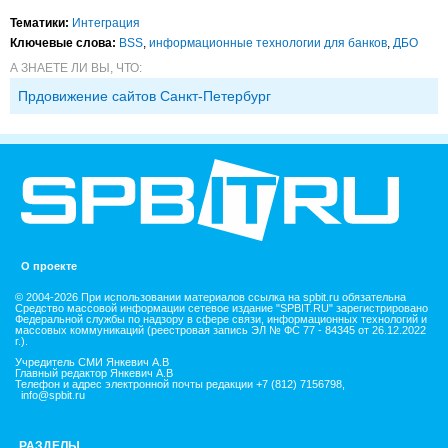
Тематики:
Интеграция
Ключевые слова:
BSS
,
информационные технологии для банков
,
ДБО
А ЗНАЕТЕ ЛИ ВЫ, ЧТО:
Прдовижение сайтов Санкт-Петербург
О проекте
© 2004-2026 При использовании материалов ссылка на spbit.ru обязательна
Средство массовой информации сетевое издание "SPBIT.RU" зарегистрировано
Федеральной службы по надзору в сфере связи, информационных технологий и
массовых коммуникаций (реестровая запись ЭЛ № ФС 77 - 84345 от 26.12.2022
г.).
Учредитель СМИ Янкевич А.В
Главный редактор Янкевич А.В
Телефон и адрес электронной почты редакции +7 (812) 7156798,
info@spbit.ru
РАЗДЕЛЫ