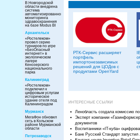
В Новгородской
области внедрена
система
автоматизированного
мониторинга
здравоохранения
на базе Modus BI
Архангельск
«Ростелеком»
провел серию
турниров по игре
«БезОпасный
РТК-Сервис расширяет
I
интернет» в
портфель
о
экологическом
лагере
импортонезависимых
ц
Кенозерского
решений для ЦОДов с
с
национального
продуктами OpenYard
парка
Калининград
«Ростелеком»
подключил к
цифровым услугам
историческое
здание отеля под
ИНТЕРЕСНЫЕ ССЫЛКИ
Калининградом
Ленобласть создала комиссию по
Мурманск
Эксперт компании «Газинформсер
МегаФон обновил
сеть в Кольском
документов
районе Мурманской
Воспитанники «IT-куба» оцифрова
области
Банк Русский Стандарт запустил
Петрозаводск
Контакт-центр Inventive Retail 