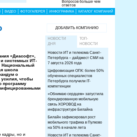
Вопросов больше чем
ответов
Ы
ВИДЕО
ФОТОГАЛЕРЕЯ
ИНФОГРАФИКА
КАТАЛОГ КОМПАНИЙ
о
ДОБАВИТЬ КОМПАНИЮ
НОВОСТИ
ТОП-
ДНЯ
НОВОСТИ
Новости ИТ и телекома Санкт-
ания «Диасофт»,
Петербурга – дайджест СМИ на
и системных ИТ-
7 августа 2026 года
и Национальный
ая школа
Цифровизация ОПК: более 50%
рандум о
обученных специалистов
 усилия, чтобы
Петербурга получили IT-
ю программу
компетенции
валифицированными
«Обнимаю сердцем» запустила
брендированную мобильную
связь ХОРОВОД на
инфраструктуре Билайна
Билайн зафиксировал рост
мобильного трафика в Пулково
на 50% в начале лета
 кадры, но и
Новости ИТ и телекома Санкт-