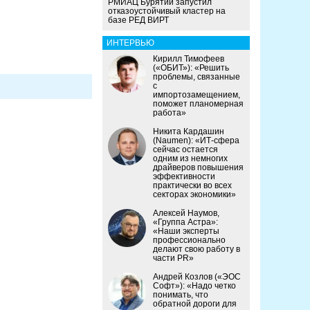
РМИАЦ Бурятии запустил
отказоустойчивый кластер на
базе РЕД ВИРТ
ИНТЕРВЬЮ
Кирилл Тимофеев
(«ОБИТ»): «Решить
проблемы, связанные
с
импортозамещением,
поможет планомерная
работа»
Никита Кардашин
(Naumen): «ИТ-сфера
сейчас остается
одним из немногих
драйверов повышения
эффективности
практически во всех
секторах экономики»
Алексей Наумов,
«Группа Астра»:
«Наши эксперты
профессионально
делают свою работу в
части PR»
Андрей Козлов («ЭОС
Софт»): «Надо четко
понимать, что
обратной дороги для