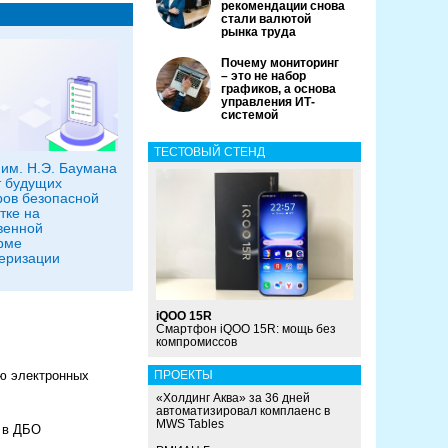
рекомендации снова
стали валютой
рынка труда
Почему мониторинг
– это не набор
графиков, а основа
управления ИТ-
системой
ТЕСТОВЫЙ СТЕНД
им. Н.Э. Баумана
 будущих
ов безопасной
тке на
венной
рме
еризации
iQOO 15R
Смартфон iQOO 15R: мощь без
компромиссов
ю электронных
ПРОЕКТЫ
«Холдинг Аква» за 36 дней
автоматизировал комплаенс в
MWS Tables
 в ДБО