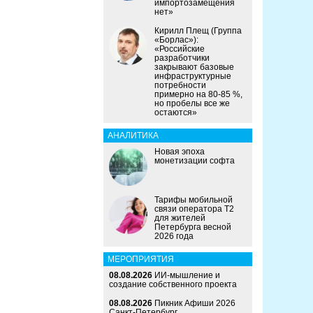
импортозамещения
нет»
Кирилл Плещ (Группа
«Борлас»):
«Российские
разработчики
закрывают базовые
инфраструктурные
потребности
примерно на 80-85 %,
но пробелы все же
остаются»
АНАЛИТИКА
Новая эпоха
монетизации софта
Тарифы мобильной
связи оператора Т2
для жителей
Петербурга весной
2026 года
МЕРОПРИЯТИЯ
08.08.2026
ИИ-мышление и
создание собственного проекта
08.08.2026
Пикник Афиши 2026
Санкт-Петербург