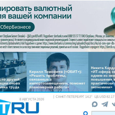
Никита Кард
Кирилл Тимофеев («ОБИТ»):
«ИТ-сфера с
«Решить проблемы,
одним из не
сто друзей:
связанные с
повышения 
ации снова
импортозамещением, поможет
практически 
ынка труда
планомерная работа»
экономики»
САНКТ-ПЕТЕРБУРГ
14.2
°
ЦБ
USD 82.17
8 АВГУСТА 2026