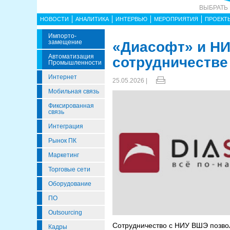
ВЫБРАТЬ
НОВОСТИ
АНАЛИТИКА
ИНТЕРВЬЮ
МЕРОПРИЯТИЯ
ПРОЕКТ
Импорто­
Замещение
«Диасофт» и НИ
Автоматизация
сотрудничестве
Промышленности
Интернет
25.05.2026 |
Мобильная связь
Фиксированная
связь
Интеграция
Рынок ПК
Маркетинг
Торговые сети
Оборудование
ПО
Outsourcing
Сотрудничество с НИУ ВШЭ позвол
Кадры