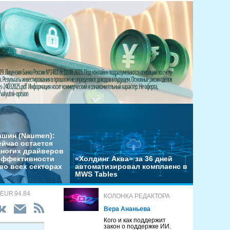
ашин (Naumen):
ейчас остается
многих драйверов
эффективности
«Холдинг Аква» за 36 дней
во всех секторах
автоматизировал комплаенс в
MWS Tables
 EUR 94.84
КОЛОНКА РЕДАКТОРА
Вера Ананьева
Кого и как поддержит
закон о поддержке ИИ.