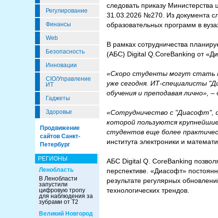
следовать приказу Министерства 
Регулирование
31.03.2026 №270. Из документа с
образовательных программ в вуза
Финансы
Web
В рамках сотрудничества планиру
Безопасность
(АБС) Digital Q.CoreBanking от «
Инновации
«Скоро студенты могут стать на
CIO/Управление
уже сегодня. ИТ-специалисты "Д
ИТ
обучения и преподавая лично»,
– 
Гаджеты
«Сотрудничество с "Диасофт", 
Здоровье
которой пользуются крупнейшие
Продвижение
студентов еще более практичес
сайтов Санкт-
института электроники и матема
Петербург
РЕГИОНЫ
АБС Digital Q. CoreBanking позвол
Ленобласть
перспективе. «Диасофт» постоянно
В Ленобласти
результате регулярных обновлени
запустили
технологических трендов.
цифровую тропу
для наблюдения за
зубрами от Т2
Великий Новгород