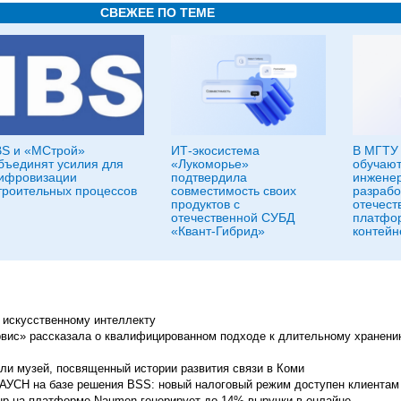
СВЕЖЕЕ ПО ТЕМЕ
BS и «МСтрой»
ИТ-экосистема
В МГТУ 
бъединят усилия для
«Лукоморье»
обучают
ифровизации
подтвердила
инженер
троительных процессов
совместимость своих
разрабо
продуктов с
отечест
отечественной СУБД
платфо
«Квант-Гибрид»
контейн
 искусственному интеллекту
вис» рассказала о квалифицированном подходе к длительному хранени
ли музей, посвященный истории развития связи в Коми
 АУСН на базе решения BSS: новый налоговый режим доступен клиентам
Group на платформе Naumen генерирует до 14% выручки в онлайне