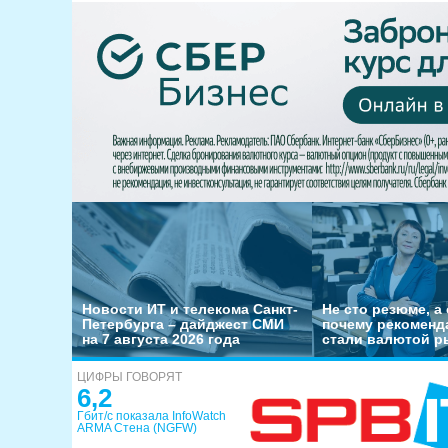
Новости ИТ и телекома Санкт-
Не сто резюме, а 
Петербурга – дайджест СМИ
почему рекоменд
на 7 августа 2026 года
стали валютой р
ЦИФРЫ ГОВОРЯТ
6,2
Гбит/с показала InfoWatch
ARMA Стена (NGFW)