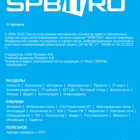
О проекте
© 2004-2026 При использовании материалов ссылка на spbit.ru обязательна
Средство массовой информации сетевое издание "SPBIT.RU" зарегистрировано
Федеральной службы по надзору в сфере связи, информационных технологий и
массовых коммуникаций (реестровая запись ЭЛ № ФС 77 - 84345 от 26.12.2022
г.).
Учредитель СМИ Янкевич А.В
Главный редактор Янкевич А.В
Телефон и адрес электронной почты редакции +7 (812) 7156798,
info@spbit.ru
РАЗДЕЛЫ
Новости
Аналитика
Интервью
Мероприятия
Проекты
IT класс
Колонка редактора
IT рейтинг
ICT Life
Тестовый стенд
Фигура речи
Релизы
Видео
Фотогалерея
Инфографика
РУБРИКИ
Интернет
Мобильная связь
CIO/Управление ИТ
Фиксированная связь
Интеграция
Безопасность
Веб
Рынок ПК
Маркетинг
Торговые сети
Оборудование
ПО
Outsourcing
Кадры
Регулирование
Финансы
Инновации
Гаджеты
ПОЛЕЗНОЕ
Аренда серверов с GPU