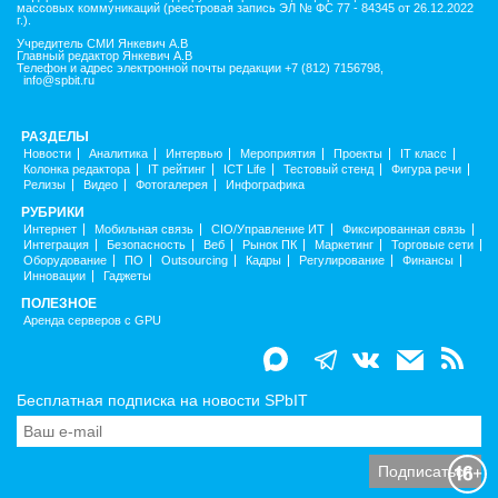
массовых коммуникаций (реестровая запись ЭЛ № ФС 77 - 84345 от 26.12.2022
г.).
Учредитель СМИ Янкевич А.В
Главный редактор Янкевич А.В
Телефон и адрес электронной почты редакции +7 (812) 7156798,
info@spbit.ru
РАЗДЕЛЫ
Новости
Аналитика
Интервью
Мероприятия
Проекты
IT класс
Колонка редактора
IT рейтинг
ICT Life
Тестовый стенд
Фигура речи
Релизы
Видео
Фотогалерея
Инфографика
РУБРИКИ
Интернет
Мобильная связь
CIO/Управление ИТ
Фиксированная связь
Интеграция
Безопасность
Веб
Рынок ПК
Маркетинг
Торговые сети
Оборудование
ПО
Outsourcing
Кадры
Регулирование
Финансы
Инновации
Гаджеты
ПОЛЕЗНОЕ
Аренда серверов с GPU
Бесплатная подписка на новости SPbIT