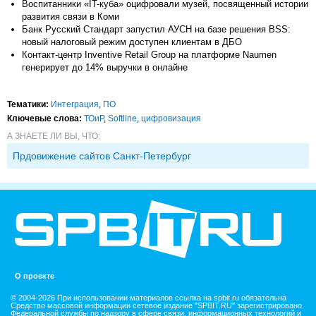
Воспитанники «IT-куба» оцифровали музей, посвященный истории
развития связи в Коми
Банк Русский Стандарт запустил АУСН на базе решения BSS:
новый налоговый режим доступен клиентам в ДБО
Контакт-центр Inventive Retail Group на платформе Naumen
генерирует до 14% выручки в онлайне
Тематики:
Интеграция
,
ПО
Ключевые слова:
ТОиР
,
Softline
,
цифровизация
А ЗНАЕТЕ ЛИ ВЫ, ЧТО:
Прдовижение сайтов Санкт-Петербург
О проекте
© 2004-2026 При использовании материалов ссылка на spbit.ru обязательна
Средство массовой информации сетевое издание "SPBIT.RU" зарегистрировано
Федеральной службы по надзору в сфере связи, информационных технологий и