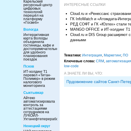
Карельский
ИНТЕРЕСНЫЕ ССЫЛКИ
ресурсный центр
цифровых
технологий
Cloud.ru и «Ренессанс страхован
перешёл на
ГК InfoWatch и «Атомдата-Интег
платформу
«Госвеб»
РЕД СОФТ и ГК «Юзтех» стали т
MANGO OFFICE и ИТ-холдинг Т1 
Вологда
Cloud.ru и DIS Group расширяют
Интерактивная
карта Вологды
данными
объединила
гостиницы, кафе и
достопримечательности
для удобного
Тематики:
Интеграция
,
Маркетинг
,
ПО
планирования
поездок
Ключевые слова:
CRM
,
автоматизация
low-code
Псков
ИТ-холдинг Т1
А ЗНАЕТЕ ЛИ ВЫ, ЧТО:
перевел «Титан-
Полимер» в режим
Прдовижение сайтов Санкт-Пете
налогового
мониторинга
Сыктывкар
Айтеко
автоматизировала
контроль за
аттестациями
сотрудников на
ЛУКОЙЛ-
Ухтанефтепереработка
Ненецкий округ