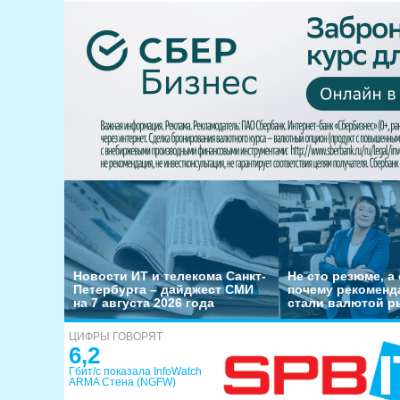
Новости ИТ и телекома Санкт-
Не сто резюме, а 
Петербурга – дайджест СМИ
почему рекоменд
на 7 августа 2026 года
стали валютой р
ЦИФРЫ ГОВОРЯТ
6,2
Гбит/с показала InfoWatch
ARMA Стена (NGFW)