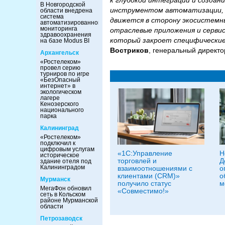
к глубокой интеграции и созда
В Новгородской
инструментом автоматизации, н
области внедрена
система
движется в сторону экосистемн
автоматизированного
мониторинга
отраслевые приложения и сервис
здравоохранения
который закроет специфически
на базе Modus BI
Востриков
, генеральный директо
Архангельск
«Ростелеком»
провел серию
турниров по игре
«БезОпасный
интернет» в
экологическом
лагере
Кенозерского
национального
парка
Калининград
«Ростелеком»
подключил к
цифровым услугам
«1С:Управление
Н
историческое
торговлей и
Д
здание отеля под
Калининградом
взаимоотношениями с
о
клиентами (CRM)»
о
Мурманск
получило статус
м
МегаФон обновил
«Совместимо!»
сеть в Кольском
районе Мурманской
области
Петрозаводск