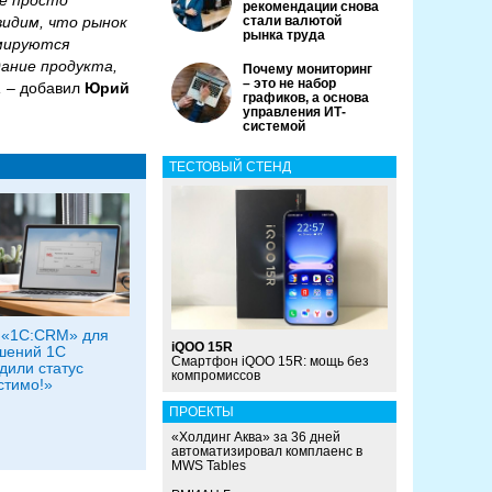
не просто
рекомендации снова
идим, что рынок
стали валютой
рынка труда
рмируются
дание продукта,
Почему мониторинг
– это не набор
, –
добавил
Юрий
графиков, а основа
управления ИТ-
системой
ТЕСТОВЫЙ СТЕНД
 «1С:CRM» для
iQOO 15R
шений 1С
Смартфон iQOO 15R: мощь без
дили статус
компромиссов
стимо!»
ПРОЕКТЫ
«Холдинг Аква» за 36 дней
автоматизировал комплаенс в
MWS Tables