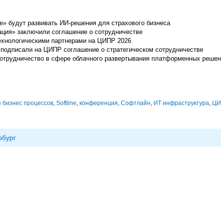
ие» будут развивать ИИ-решения для страхового бизнеса
рация» заключили соглашение о сотрудничестве
ехнологическими партнерами на ЦИПР 2026
подписали на ЦИПР соглашение о стратегическом сотрудничестве
 сотрудничество в сфере облачного развертывания платформенных реше
 бизнес процессов
,
Softline
,
конференция
,
Софтлайн
,
ИТ инфраструктура
,
ЦИ
рбург