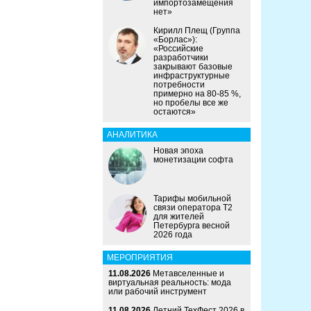
импортозамещения
нет»
Кирилл Плещ (Группа
«Борлас»):
«Российские
разработчики
закрывают базовые
инфраструктурные
потребности
примерно на 80-85 %,
но пробелы все же
остаются»
АНАЛИТИКА
Новая эпоха
монетизации софта
Тарифы мобильной
связи оператора Т2
для жителей
Петербурга весной
2026 года
МЕРОПРИЯТИЯ
11.08.2026
Метавселенные и
виртуальная реальность: мода
или рабочий инструмент
11.08.2026
Летний ТехФест 2026 в