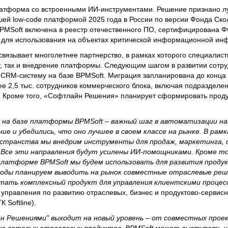
платформа со встроенными ИИ-инструментами. Решение признано 
чшей low-code платформой 2025 года в России по версии Фонда Ско
 BPMSoft включена в реестр отечественного ПО, сертифицирована 
 для использования на объектах критической информационной инф
вязывает многолетнее партнерство, в рамках которого специалис
, так и внедрение платформы. Следующим шагом в развитии сотру
RM-систему на базе BPMSoft. Миграция запланирована до конца 
ее 2,5 тыс. сотрудников коммерческого блока, включая подразделе
а. Кроме того, «Софтлайн Решения» планирует сформировать прод
 на базе платформы BPMSoft – важный шаг в автоматизации на
е и убедились, что оно лучшее в своем классе на рынке. В рамк
странства мы внедрим инструменты для продаж, маркетинга, 
. Все эти направления будут усилены ИИ-помощниками. Кроме т
латформе BPMSoft мы будем использовать для развития проду
оды планируем выводить на рынок совместные отраслевые реш
ботать комплексный продукт для управления клиентскими процес
р управления по развитию отраслевых, бизнес и продуктово-серви
Softline).
 Решениями" выходит на новый уровень – от совместных прое