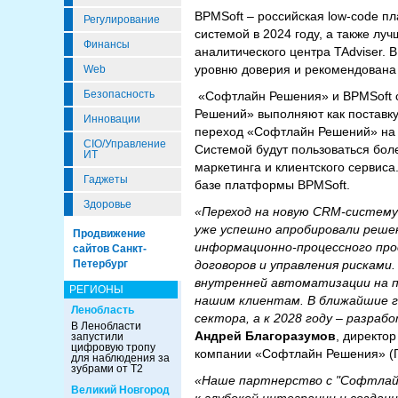
BPMSoft – российская low-code 
Регулирование
системой в 2024 году, а также лу
Финансы
аналитического центра TAdviser.
уровню доверия и рекомендована
Web
Безопасность
«Софтлайн Решения» и BPMSoft с
Решений» выполняют как поставку
Инновации
переход «Софтлайн Решений» на C
CIO/Управление
Системой будут пользоваться бол
ИТ
маркетинга и клиентского сервис
Гаджеты
базе платформы BPMSoft.
Здоровье
«Переход на новую CRM-систему
уже успешно апробировали решени
Продвижение
информационно-процессного про
сайтов Санкт-
Петербург
договоров и управления рисками
внутренней автоматизации на п
РЕГИОНЫ
нашим клиентам. В ближайшие г
Ленобласть
сектора, а к 2028 году – разра
В Ленобласти
Андрей Благоразумов
, директо
запустили
цифровую тропу
компании «Софтлайн Решения» (ГК 
для наблюдения за
зубрами от Т2
«Наше партнерство с "Софтлайн
Великий Новгород