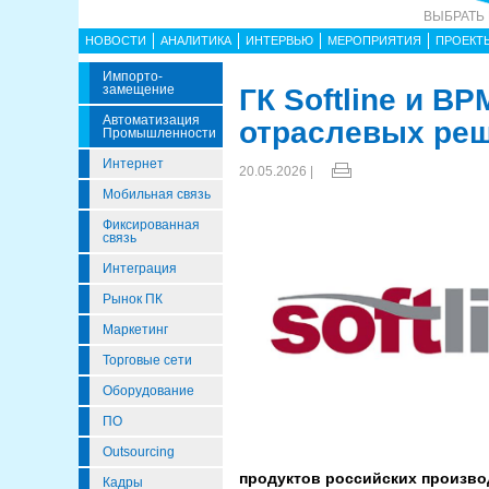
ВЫБРАТЬ
НОВОСТИ
АНАЛИТИКА
ИНТЕРВЬЮ
МЕРОПРИЯТИЯ
ПРОЕКТ
Импорто­
Замещение
ГК Softline и B
Автоматизация
отраслевых реш
Промышленности
Интернет
20.05.2026 |
Мобильная связь
Фиксированная
связь
Интеграция
Рынок ПК
Маркетинг
Торговые сети
Оборудование
ПО
Outsourcing
продуктов российских произво
Кадры