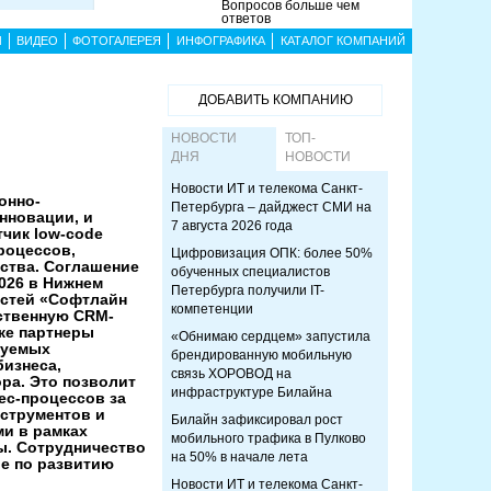
Вопросов больше чем
ответов
Ы
ВИДЕО
ФОТОГАЛЕРЕЯ
ИНФОГРАФИКА
КАТАЛОГ КОМПАНИЙ
ДОБАВИТЬ КОМПАНИЮ
НОВОСТИ
ТОП-
ДНЯ
НОВОСТИ
Новости ИТ и телекома Санкт-
онно-
Петербурга – дайджест СМИ на
нновации, и
7 августа 2026 года
чик low-code
роцессов,
Цифровизация ОПК: более 50%
ства. Соглашение
обученных специалистов
026 в Нижнем
Петербурга получили IT-
остей «Софтлайн
компетенции
ественную CRM-
кже партнеры
«Обнимаю сердцем» запустила
руемых
брендированную мобильную
изнеса,
связь ХОРОВОД на
ра. Это позволит
инфраструктуре Билайна
ес-процессов за
нструментов и
Билайн зафиксировал рост
и в рамках
мобильного трафика в Пулково
ы. Сотрудничество
на 50% в начале лета
ne по развитию
Новости ИТ и телекома Санкт-