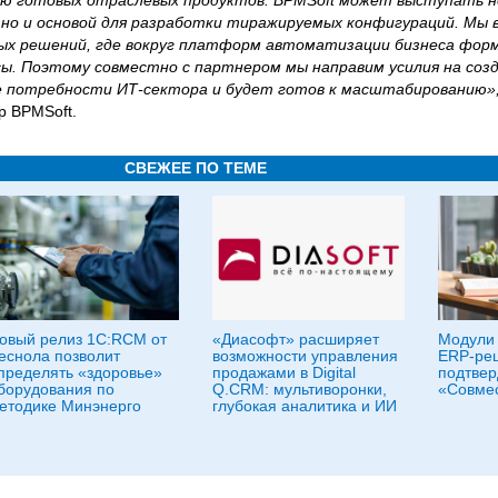
нию готовых отраслевых продуктов. BPMSoft может выступать 
о и основой для разработки тиражируемых конфигураций. Мы в
ых решений, где вокруг платформ автоматизации бизнеса фо
ы. Поэтому совместно с партнером мы направим усилия на соз
е потребности ИТ-сектора и будет готов к масштабированию»
р BPMSoft.
СВЕЖЕЕ ПО ТЕМЕ
овый релиз 1С:RCM от
«Диасофт» расширяет
Модули
еснола позволит
возможности управления
ERP-ре
пределять «здоровье»
продажами в Digital
подтвер
борудования по
Q.CRM: мультиворонки,
«Совме
етодике Минэнерго
глубокая аналитика и ИИ