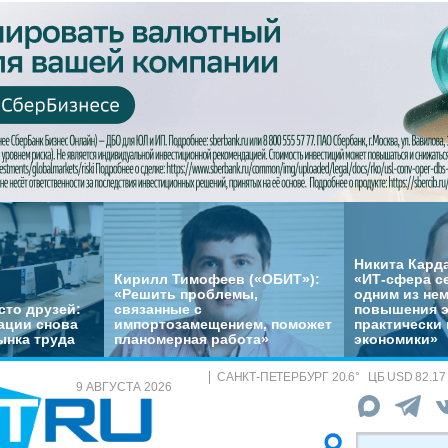
Никита Кард
Кирилл Тимофеев («ОБИТ»):
«ИТ-сфера с
«Решить проблемы,
одним из не
сто друзей:
связанные с
повышения 
ации снова
импортозамещением, поможет
практически 
ынка труда
планомерная работа»
экономики»
САНКТ-ПЕТЕРБУРГ
20.6
°
ЦБ
USD 82.17
9 АВГУСТА 2026