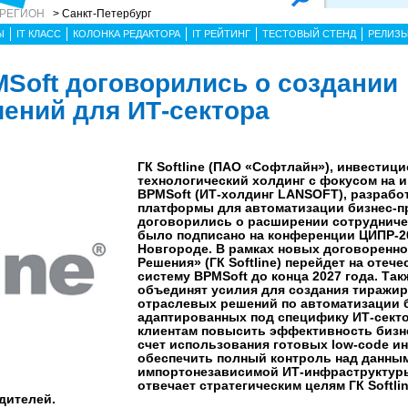
 РЕГИОН
> Санкт-Петербург
Ы
IT КЛАСС
КОЛОНКА РЕДАКТОРА
IT РЕЙТИНГ
ТЕСТОВЫЙ СТЕНД
РЕЛИЗ
PMSoft договорились о создании
ений для ИТ-сектора
ГК Softline (ПАО «Софтлайн»), инвестици
технологический холдинг с фокусом на и
BPMSoft (ИТ-холдинг LANSOFT), разработ
платформы для автоматизации бизнес-п
договорились о расширении сотрудниче
было подписано на конференции ЦИПР-2
Новгороде. В рамках новых договоренн
Решения» (ГК Softline) перейдет на отеч
систему BPMSoft до конца 2027 года. Та
объединят усилия для создания тиражи
отраслевых решений по автоматизации б
адаптированных под специфику ИТ-секто
клиентам повысить эффективность бизн
счет использования готовых low-code и
обеспечить полный контроль над данным
импортонезависимой ИТ-инфраструктур
отвечает стратегическим целям ГК Softli
дителей.