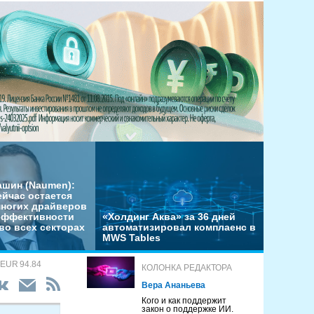
ашин (Naumen):
ейчас остается
многих драйверов
эффективности
«Холдинг Аква» за 36 дней
во всех секторах
автоматизировал комплаенс в
MWS Tables
 EUR 94.84
КОЛОНКА РЕДАКТОРА
Вера Ананьева
Кого и как поддержит
закон о поддержке ИИ.