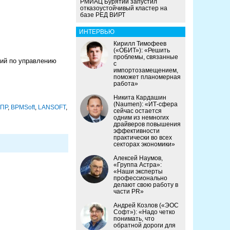
РМИАЦ Бурятии запустил
отказоустойчивый кластер на
базе РЕД ВИРТ
ИНТЕРВЬЮ
Кирилл Тимофеев
(«ОБИТ»): «Решить
проблемы, связанные
ний по управлению
с
импортозамещением,
поможет планомерная
работа»
Никита Кардашин
(Naumen): «ИТ-сфера
ПР
,
BPMSoft
,
LANSOFT
,
сейчас остается
одним из немногих
драйверов повышения
эффективности
практически во всех
секторах экономики»
Алексей Наумов,
«Группа Астра»:
«Наши эксперты
профессионально
делают свою работу в
части PR»
Андрей Козлов («ЭОС
Софт»): «Надо четко
понимать, что
обратной дороги для