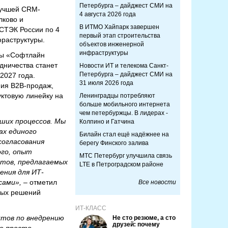
Петербурга – дайджест СМИ на
лучшей CRM-
4 августа 2026 года
лково и
В ИТМО Хайпарк завершен
ФСТЭК России по 4
первый этап строительства
раструктуры.
объектов инженерной
инфраструктуры
ты «Софтлайн
дничества станет
Новости ИТ и телекома Санкт-
Петербурга – дайджест СМИ на
2027 года.
31 июля 2026 года
ния B2B-продаж,
уктовую линейку на
Ленинградцы потребляют
больше мобильного интернета
чем петербуржцы. В лидерах -
ших процессов. Мы
Колпино и Гатчина
ах единого
Билайн стал ещё надёжнее на
согласования
берегу Финского залива
ого, опыт
МТС Петербург улучшила связь
ктов, предлагаемых
LTE в Петроградском районе
ения для ИТ-
сами», –
отметил
Все новости
сных решений
ИТ-КЛАСС
ктов по внедрению
Не сто резюме, а сто
друзей: почему