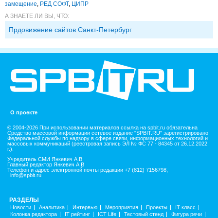
замещение
,
РЕД СОФТ
,
ЦИПР
А ЗНАЕТЕ ЛИ ВЫ, ЧТО:
Прдовижение сайтов Санкт-Петербург
О проекте
© 2004-2026 При использовании материалов ссылка на spbit.ru обязательна
Средство массовой информации сетевое издание "SPBIT.RU" зарегистрировано
Федеральной службы по надзору в сфере связи, информационных технологий и
массовых коммуникаций (реестровая запись ЭЛ № ФС 77 - 84345 от 26.12.2022
г.).
Учредитель СМИ Янкевич А.В
Главный редактор Янкевич А.В
Телефон и адрес электронной почты редакции +7 (812) 7156798,
info@spbit.ru
РАЗДЕЛЫ
Новости
Аналитика
Интервью
Мероприятия
Проекты
IT класс
Колонка редактора
IT рейтинг
ICT Life
Тестовый стенд
Фигура речи