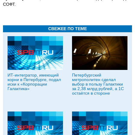
СОФТ.
СВЕЖЕЕ ПО ТЕМЕ
ИТ-интегратор, имеющий
Петербургский
корни в Петербурге, подал
метрополитен сделал
иски к «Корпорации
выбор в пользу Галактики
Галактика»
за 2,38 млрд рублей, а 1С
остаётся в стороне