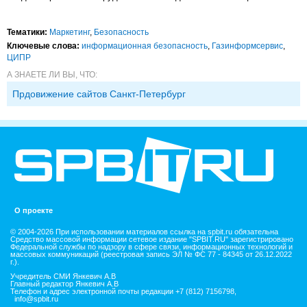
Тематики:
Маркетинг
,
Безопасность
Ключевые слова:
информационная безопасность
,
Газинформсервис
,
ЦИПР
А ЗНАЕТЕ ЛИ ВЫ, ЧТО:
Прдовижение сайтов Санкт-Петербург
О проекте
© 2004-2026 При использовании материалов ссылка на spbit.ru обязательна
Средство массовой информации сетевое издание "SPBIT.RU" зарегистрировано
Федеральной службы по надзору в сфере связи, информационных технологий и
массовых коммуникаций (реестровая запись ЭЛ № ФС 77 - 84345 от 26.12.2022
г.).
Учредитель СМИ Янкевич А.В
Главный редактор Янкевич А.В
Телефон и адрес электронной почты редакции +7 (812) 7156798,
info@spbit.ru