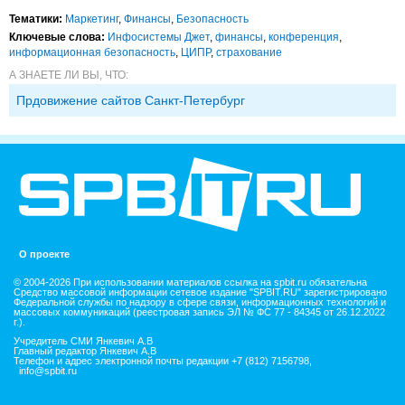
Тематики:
Маркетинг
,
Финансы
,
Безопасность
Ключевые слова:
Инфосистемы Джет
,
финансы
,
конференция
,
информационная безопасность
,
ЦИПР
,
страхование
А ЗНАЕТЕ ЛИ ВЫ, ЧТО:
Прдовижение сайтов Санкт-Петербург
О проекте
© 2004-2026 При использовании материалов ссылка на spbit.ru обязательна
Средство массовой информации сетевое издание "SPBIT.RU" зарегистрировано
Федеральной службы по надзору в сфере связи, информационных технологий и
массовых коммуникаций (реестровая запись ЭЛ № ФС 77 - 84345 от 26.12.2022
г.).
Учредитель СМИ Янкевич А.В
Главный редактор Янкевич А.В
Телефон и адрес электронной почты редакции +7 (812) 7156798,
info@spbit.ru