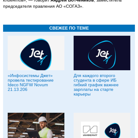
председателя правления АО «СОГАЗ».
СВЕЖЕЕ ПО ТЕМЕ
«Инфосистемы Джет»
Для каждого второго
провела тестирование
студента в сфере ИБ
Ideco NGFW Novum
гибкий график важнее
21.13.206
зарплаты на старте
карьеры