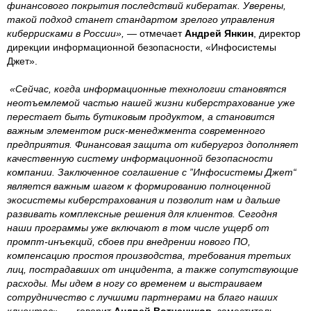
финансового покрытия последствий кибератак. Уверены,
такой подход станет стандартом зрелого управления
киберрисками в России», —
отмечает
Андрей Янкин
, директор
дирекции информационной безопасности, «Инфосистемы
Джет».
«Сейчас, когда информационные технологии становятся
неотъемлемой частью нашей жизни киберстрахование уже
перестает быть бутиковым продуктом, а становится
важным элементом риск-менеджмента современного
предприятия. Финансовая защита от киберугроз дополняет
качественную систему информационной безопасности
компании. Заключенное соглашение с ”Инфосистемы Джет“
является важным шагом к формированию полноценной
экосистемы киберстрахования и позволит нам и дальше
развивать комплексные решения для клиентов. Сегодня
наши программы уже включают в том числе ущерб от
промпт-инъекций, сбоев при внедрении нового ПО,
компенсацию простоя производства, требования третьих
лиц, пострадавших от инцидента, а также сопутствующие
расходы. Мы идем в ногу со временем и выстраиваем
сотрудничество с лучшими партнерами на благо наших
клиентов», —
говорит
Андрей Вотчеников
, заместитель