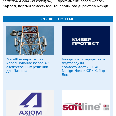
решений в единый контур
», — прокомментировал
Сергей
Карпов
, первый заместитель генерального директора Nexign.
СВЕЖЕЕ ПО ТЕМЕ
МегаФон перешел на
Nexign и «Киберпротект»
использование более 40
подтвердили
отечественных решений
совместимость СУБД
для бизнеса
Nexign Nord и СРК Кибер
Бэкап