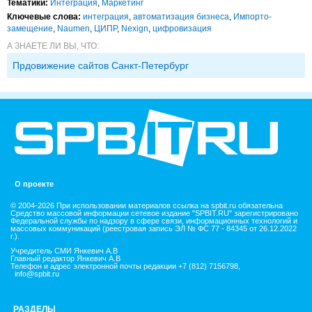
Тематики:
Интеграция
,
Маркетинг
Ключевые слова:
интеграция
,
автоматизация бизнеса
,
Импорто­
замещение
,
Naumen
,
ЦИПР
,
Nexign
,
цифровизация
А ЗНАЕТЕ ЛИ ВЫ, ЧТО:
Прдовижение сайтов Санкт-Петербург
О проекте
© 2004-2026 При использовании материалов ссылка на spbit.ru обязательна
Средство массовой информации сетевое издание "SPBIT.RU" зарегистрировано
Федеральной службы по надзору в сфере связи, информационных технологий и
массовых коммуникаций (реестровая запись ЭЛ № ФС 77 - 84345 от 26.12.2022
г.).
Учредитель СМИ Янкевич А.В
Главный редактор Янкевич А.В
Телефон и адрес электронной почты редакции +7 (812) 7156798,
info@spbit.ru
РАЗДЕЛЫ