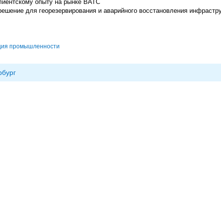
лиентскому опыту на рынке ВАТС
 решение для георезервирования и аварийного восстановления инфрастр
ция промышленности
рбург