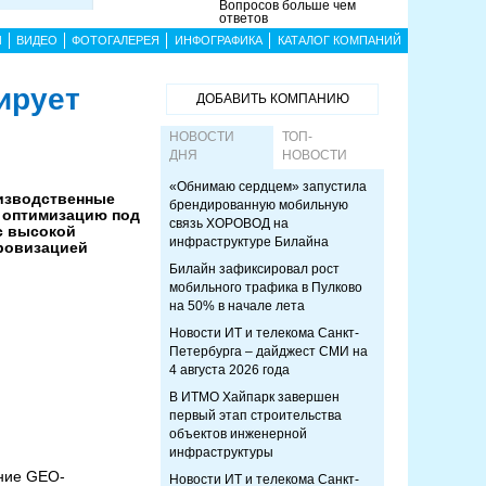
Вопросов больше чем
ответов
Ы
ВИДЕО
ФОТОГАЛЕРЕЯ
ИНФОГРАФИКА
КАТАЛОГ КОМПАНИЙ
ирует
ДОБАВИТЬ КОМПАНИЮ
НОВОСТИ
ТОП-
ДНЯ
НОВОСТИ
«Обнимаю сердцем» запустила
изводственные
брендированную мобильную
 оптимизацию под
связь ХОРОВОД на
с высокой
инфраструктуре Билайна
ровизацией
Билайн зафиксировал рост
мобильного трафика в Пулково
на 50% в начале лета
Новости ИТ и телекома Санкт-
Петербурга – дайджест СМИ на
4 августа 2026 года
В ИТМО Хайпарк завершен
первый этап строительства
объектов инженерной
инфраструктуры
ние GEO-
Новости ИТ и телекома Санкт-