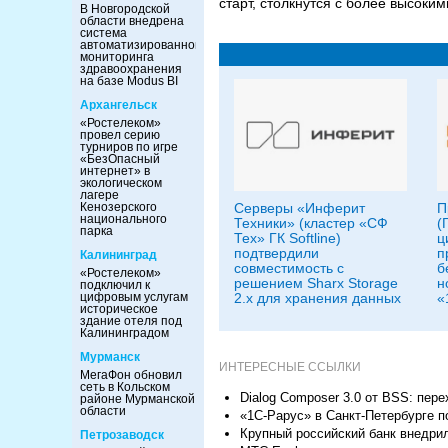
старт, столкнутся с более высок
В Новгородской
области внедрена
система
автоматизированного
мониторинга
здравоохранения
на базе Modus BI
Архангельск
«Ростелеком»
провел серию
турниров по игре
«БезОпасный
интернет» в
экологическом
лагере
Серверы «Инферит
П
Кенозерского
национального
Техники» (кластер «СФ
(
парка
Тех» ГК Softline)
ц
подтвердили
п
Калининград
совместимость с
б
«Ростелеком»
решением Sharx Storage
н
подключил к
2.x для хранения данных
«
цифровым услугам
историческое
здание отеля под
Калининградом
Мурманск
ИНТЕРЕСНЫЕ ССЫЛКИ
МегаФон обновил
сеть в Кольском
Dialog Composer 3.0 от BSS: пер
районе Мурманской
области
«1С-Рарус» в Санкт-Петербурге 
Крупный российский банк внедри
Петрозаводск