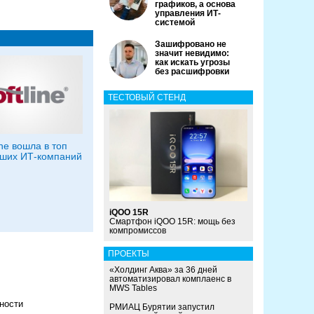
графиков, а основа
управления ИТ-
системой
Зашифровано не
значит невидимо:
как искать угрозы
без расшифровки
ТЕСТОВЫЙ СТЕНД
ine вошла в топ
ших ИТ-компаний
iQOO 15R
Смартфон iQOO 15R: мощь без
компромиссов
ПРОЕКТЫ
«Холдинг Аква» за 36 дней
автоматизировал комплаенс в
MWS Tables
ности
РМИАЦ Бурятии запустил