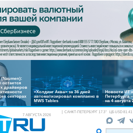
 (Naumen):
с остается
их драйверов
ктивности
«Холдинг Аква» за 36 дней
Новости ИТ и
сех секторах
автоматизировал комплаенс в
Петербурга 
MWS Tables
на 4 августа 
САНКТ-ПЕТЕРБУРГ
17.3
°
ЦБ
USD 81.41
7 АВГУСТА 2026