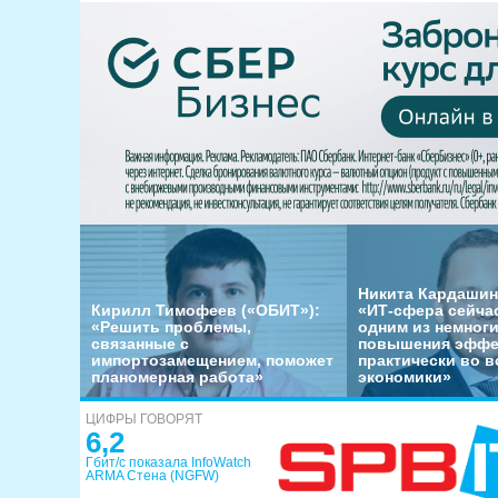
Никита Кардашин
Кирилл Тимофеев («ОБИТ»):
«ИТ-сфера сейча
«Решить проблемы,
одним из немног
связанные с
повышения эффе
импортозамещением, поможет
практически во в
планомерная работа»
экономики»
ЦИФРЫ ГОВОРЯТ
6,2
Гбит/с показала InfoWatch
ARMA Стена (NGFW)