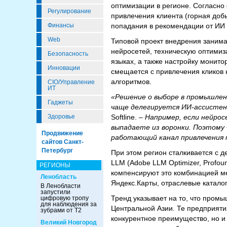
оптимизации в регионе. Согласно
Регулирование
привлечения клиента (горная доб
попадания в рекомендации от ИИ
Финансы
Web
Типовой проект внедрения занима
нейросетей, техническую оптимиза
Безопасность
языках, а также настройку монито
Инновации
смещается с привлечения кликов 
алгоритмов.
CIO/Управление
ИТ
«Решение о выборе в промышленн
Гаджеты
чаще делегируется ИИ-ассисте
Softline. –
Например, если нейрос
Здоровье
выпадаете из воронки. Поэтому
Продвижение
работающий канал привлечения 
сайтов Санкт-
Петербург
При этом регион сталкивается с 
LLM (Adobe LLM Optimizer, Profou
РЕГИОНЫ
компенсируют это комбинацией м
Ленобласть
Яндекс.Карты, отраслевые каталог
В Ленобласти
запустили
Тренд указывает на то, что про
цифровую тропу
для наблюдения за
Центральной Азии. Те предприятия
зубрами от Т2
конкурентное преимущество, но и
Великий Новгород