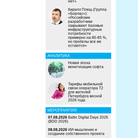
нет»
Кирилл Плещ (Группа
«Борлас»):
«Российские
разработчики
закрывают базовые
инфраструктурные
потребности
примерно на 80-85 %,
но пробелы все же
остаются»
АНАЛИТИКА
Новая эпоха
монетизации софта
Тарифы мобильной
связи оператора Т2
для жителей
Петербурга весной
2026 года
МЕРОПРИЯТИЯ
07.08.2026
Baltic Digital Days 2026
(BDD 2026)
08.08.2026
ИИ-мышление и
создание собственного проекта