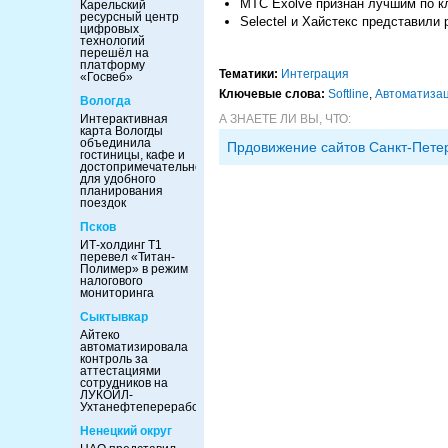
МТС Exolve признан лучшим по к
Карельский
ресурсный центр
Selectel и Хайстекс представили
цифровых
технологий
перешёл на
платформу
Тематики:
Интеграция
«Госвеб»
Ключевые слова:
Softline
,
Автоматиза
Вологда
А ЗНАЕТЕ ЛИ ВЫ, ЧТО:
Интерактивная
карта Вологды
объединила
Прдовижение сайтов Санкт-Пете
гостиницы, кафе и
достопримечательности
для удобного
планирования
поездок
Псков
ИТ-холдинг Т1
перевел «Титан-
Полимер» в режим
налогового
мониторинга
Сыктывкар
Айтеко
автоматизировала
контроль за
аттестациями
сотрудников на
ЛУКОЙЛ-
Ухтанефтепереработка
Ненецкий округ