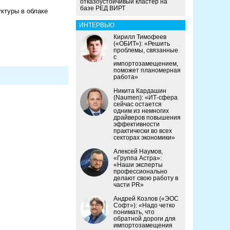
отказоустойчивый кластер на
базе РЕД ВИРТ
уктуры в облаке
ИНТЕРВЬЮ
Кирилл Тимофеев
(«ОБИТ»): «Решить
проблемы, связанные
с
импортозамещением,
поможет планомерная
работа»
Никита Кардашин
(Naumen): «ИТ-сфера
сейчас остается
одним из немногих
драйверов повышения
эффективности
практически во всех
секторах экономики»
Алексей Наумов,
«Группа Астра»:
«Наши эксперты
профессионально
делают свою работу в
части PR»
Андрей Козлов («ЭОС
Софт»): «Надо четко
понимать, что
обратной дороги для
импортозамещения