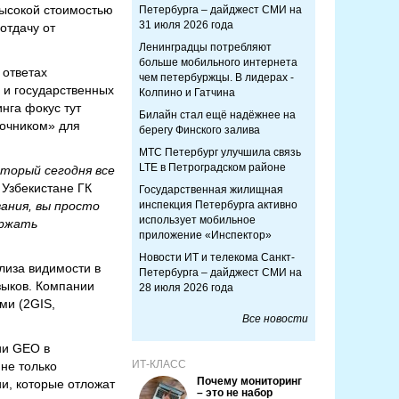
высокой стоимостью
Петербурга – дайджест СМИ на
31 июля 2026 года
отдачу от
Ленинградцы потребляют
больше мобильного интернета
 ответах
чем петербуржцы. В лидерах -
 и государственных
Колпино и Гатчина
нга фокус тут
Билайн стал ещё надёжнее на
точником» для
берегу Финского залива
МТС Петербург улучшила связь
LTE в Петроградском районе
торый сегодня все
 Узбекистане ГК
Государственная жилищная
ания, вы просто
инспекция Петербурга активно
использует мобильное
ержать
приложение «Инспектор»
Новости ИТ и телекома Санкт-
лиза видимости в
Петербурга – дайджест СМИ на
языков. Компании
28 июля 2026 года
ми (2GIS,
Все новости
ии GEO в
ИТ-КЛАСС
не только
Почему мониторинг
и, которые отложат
– это не набор