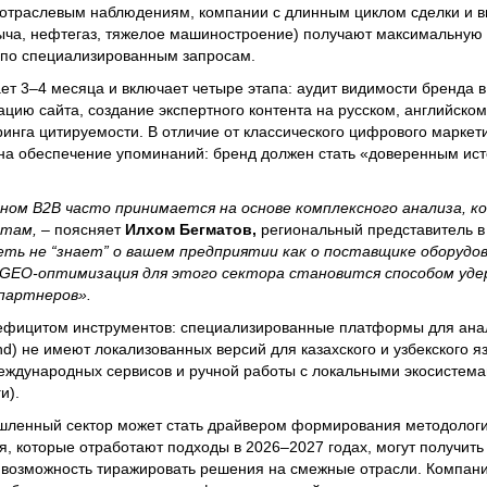
 отраслевым наблюдениям, компании с длинным циклом сделки и 
ыча, нефтегаз, тяжелое машиностроение) получают максимальную 
 по специализированным запросам.
ет 3–4 месяца и включает четыре этапа: аудит видимости бренда в
цию сайта, создание экспертного контента на русском, английском
ринга цитируемости. В отличие от классического цифрового маркети
на обеспечение упоминаний: бренд должен стать «доверенным ис
ом B2B часто принимается на основе комплексного анализа, ко
нтам,
– поясняет
Илхом Бегматов,
региональный представитель в
еть не “знает” о вашем предприятии как о поставщике оборудов
 GEO-оптимизация для этого сектора становится способом уд
партнеров».
дефицитом инструментов: специализированные платформы для ана
nd) не имеют локализованных версий для казахского и узбекского 
еждународных сервисов и ручной работы с локальными экосистема
и).
мышленный сектор может стать драйвером формирования методолог
, которые отработают подходы в 2026–2027 годах, могут получить 
 возможность тиражировать решения на смежные отрасли. Компани