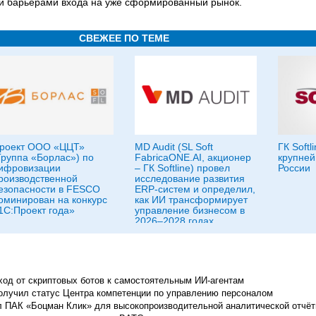
ими барьерами входа на уже сформированный рынок.
СВЕЖЕЕ ПО ТЕМЕ
роект ООО «ЦЦТ»
MD Audit (SL Soft
ГК Softl
Группа «Борлас») по
FabricaONE.AI, акционер
крупней
ифровизации
– ГК Softline) провел
России
роизводственной
исследование развития
езопасности в FESCO
ERP-систем и определил,
оминирован на конкурс
как ИИ трансформирует
1С:Проект года»
управление бизнесом в
2026–2028 годах
еход от скриптовых ботов к самостоятельным ИИ-агентам
получил статус Центра компетенции по управлению персоналом
л ПАК «Боцман Клик» для высокопроизводительной аналитической отчёт