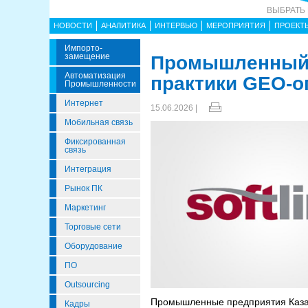
ВЫБРАТЬ
НОВОСТИ
АНАЛИТИКА
ИНТЕРВЬЮ
МЕРОПРИЯТИЯ
ПРОЕКТ
Импорто­
Замещение
Промышленный с
Автоматизация
практики GEO-о
Промышленности
Интернет
15.06.2026 |
Мобильная связь
Фиксированная
связь
Интеграция
Рынок ПК
Маркетинг
Торговые сети
Оборудование
ПО
Outsourcing
Промышленные предприятия Казах
Кадры