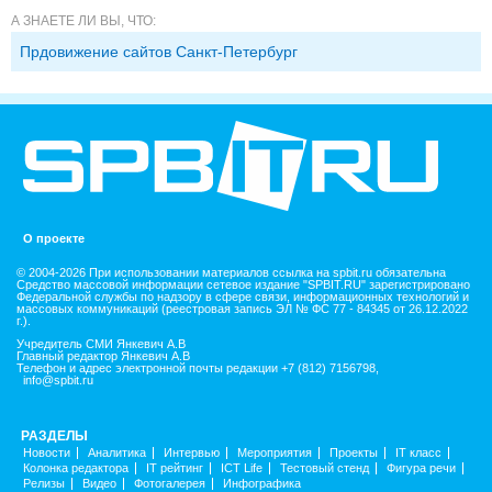
А ЗНАЕТЕ ЛИ ВЫ, ЧТО:
Прдовижение сайтов Санкт-Петербург
О проекте
© 2004-2026 При использовании материалов ссылка на spbit.ru обязательна
Средство массовой информации сетевое издание "SPBIT.RU" зарегистрировано
Федеральной службы по надзору в сфере связи, информационных технологий и
массовых коммуникаций (реестровая запись ЭЛ № ФС 77 - 84345 от 26.12.2022
г.).
Учредитель СМИ Янкевич А.В
Главный редактор Янкевич А.В
Телефон и адрес электронной почты редакции +7 (812) 7156798,
info@spbit.ru
РАЗДЕЛЫ
Новости
Аналитика
Интервью
Мероприятия
Проекты
IT класс
Колонка редактора
IT рейтинг
ICT Life
Тестовый стенд
Фигура речи
Релизы
Видео
Фотогалерея
Инфографика