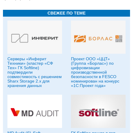
СВЕЖЕЕ ПО ТЕМЕ
Серверы «Инферит
Проект ООО «ЦЦТ»
Техники» (кластер «СФ
(Группа «Борлас») по
Тех» ГК Softline)
цифровизации
подтвердили
производственной
совместимость с решением
безопасности в FESCO
Sharx Storage 2.x для
номинирован на конкурс
хранения данных
«1С:Проект года»
MD Audit (SL Soft
ГК Softline вошла в топ