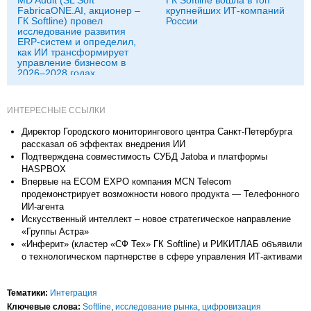
FabricaONE.AI, акционер –
крупнейших ИТ-компаний
ГК Softline) провел
России
исследование развития
ERP-систем и определил,
как ИИ трансформирует
управление бизнесом в
2026–2028 годах
ИНТЕРЕСНЫЕ ССЫЛКИ
Директор Городского мониторингового центра Санкт‑Петербурга
рассказал об эффектах внедрения ИИ
Подтверждена совместимость СУБД Jatoba и платформы
HASPBOX
Впервые на ECOM EXPO компания MCN Telecom
продемонстрирует возможности нового продукта — Телефонного
ИИ-агента
Искусственный интеллект – новое стратегическое направление
«Группы Астра»
«Инферит» (кластер «СФ Тех» ГК Softline) и РИКИТЛАБ объявили
о технологическом партнерстве в сфере управления ИТ-активами
Тематики:
Интеграция
Ключевые слова:
Softline
,
исследование рынка
,
цифровизация