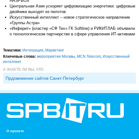
HASPBOX
Центральная Азия ускоряет цифровизацию энергетики: цифровые
двойники выходят из пилотов
Искусственный интеллект – новое стратегическое направление
«Группы Астра»
«Инферит» (кластер «СФ Тех» ГК Softline) и РИКИТЛАБ объявили
о технологическом партнерстве в сфере управления ИТ-активами
Тематики:
Интеграция
,
Маркетинг
Ключевые слова:
мероприятия Москвы
,
MCN Telecom
,
Искусственный
интеллект
А ЗНАЕТЕ ЛИ ВЫ, ЧТО:
Прдовижение сайтов Санкт-Петербург
О проекте