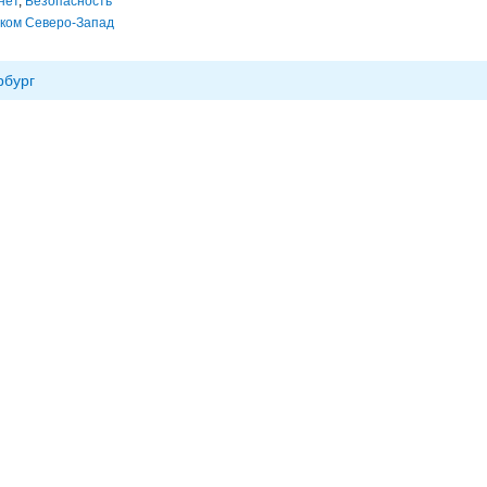
нет
,
Безопасность
ком Северо-Запад
рбург