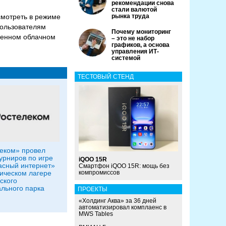
рекомендации снова
стали валютой
смотреть в режиме
рынка труда
пользователям
Почему мониторинг
щенном облачном
– это не набор
графиков, а основа
управления ИТ-
системой
ТЕСТОВЫЙ СТЕНД
еком» провел
урниров по игре
iQOO 15R
сный интернет»
Смартфон iQOO 15R: мощь без
гическом лагере
компромиссов
ского
льного парка
ПРОЕКТЫ
«Холдинг Аква» за 36 дней
автоматизировал комплаенс в
MWS Tables