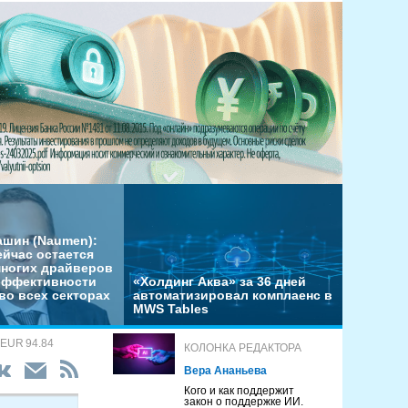
ашин (Naumen):
ейчас остается
многих драйверов
эффективности
«Холдинг Аква» за 36 дней
во всех секторах
автоматизировал комплаенс в
MWS Tables
 EUR 94.84
КОЛОНКА РЕДАКТОРА
Вера Ананьева
Кого и как поддержит
закон о поддержке ИИ.