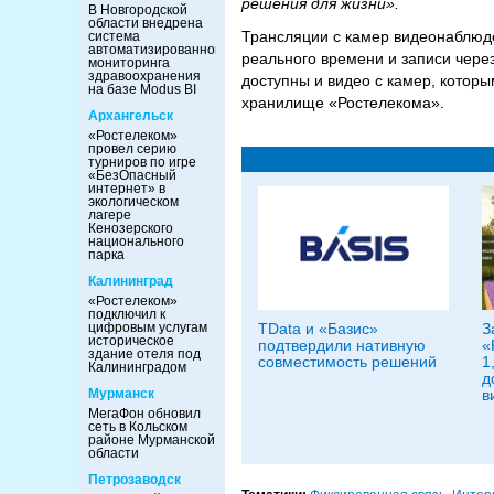
решения для жизни».
В Новгородской
области внедрена
Трансляции с камер видеонаблюд
система
автоматизированного
реального времени и записи чере
мониторинга
здравоохранения
доступны и видео с камер, кото
на базе Modus BI
хранилище «Ростелекома».
Архангельск
«Ростелеком»
провел серию
турниров по игре
«БезОпасный
интернет» в
экологическом
лагере
Кенозерского
национального
парка
Калининград
«Ростелеком»
подключил к
TData и «Базис»
З
цифровым услугам
историческое
подтвердили нативную
«
здание отеля под
совместимость решений
1
Калининградом
д
в
Мурманск
МегаФон обновил
сеть в Кольском
районе Мурманской
области
Петрозаводск