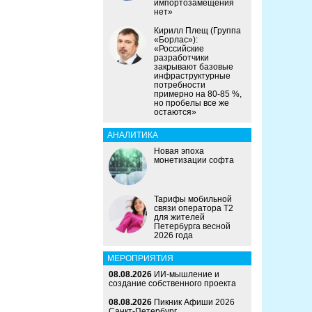
импортозамещения
нет»
Кирилл Плещ (Группа
«Борлас»):
«Российские
разработчики
закрывают базовые
инфраструктурные
потребности
примерно на 80-85 %,
но пробелы все же
остаются»
АНАЛИТИКА
Новая эпоха
монетизации софта
Тарифы мобильной
связи оператора Т2
для жителей
Петербурга весной
2026 года
МЕРОПРИЯТИЯ
08.08.2026
ИИ-мышление и
создание собственного проекта
08.08.2026
Пикник Афиши 2026
Санкт-Петербург