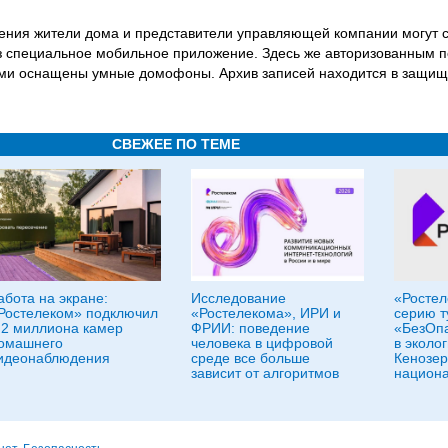
ения жители дома и представители управляющей компании могут 
з специальное мобильное приложение. Здесь же авторизованным 
рыми оснащены умные домофоны. Архив записей находится в защи
СВЕЖЕЕ ПО ТЕМЕ
абота на экране:
Исследование
«Ростел
Ростелеком» подключил
«Ростелекома», ИРИ и
серию т
,2 миллиона камер
ФРИИ: поведение
«БезОпа
омашнего
человека в цифровой
в эколо
идеонаблюдения
среде все больше
Кенозер
зависит от алгоритмов
национа