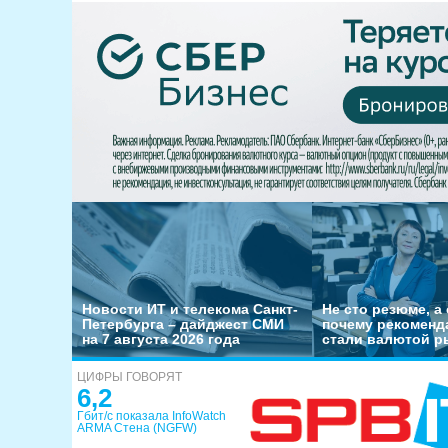
Новости ИТ и телекома Санкт-
Не сто резюме, а 
Петербурга – дайджест СМИ
почему рекоменд
на 7 августа 2026 года
стали валютой р
ЦИФРЫ ГОВОРЯТ
6,2
Гбит/с показала InfoWatch
ARMA Стена (NGFW)