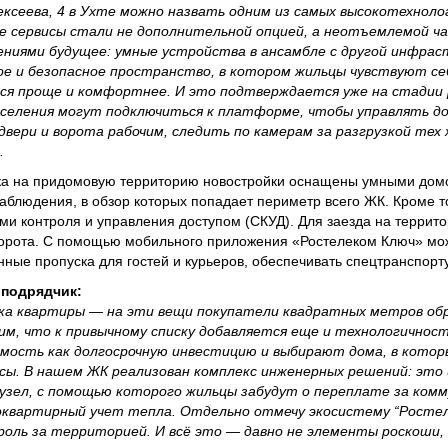
ексеева, 4 в Ухте можно назвать одним из самых высокотехноло
е сервисы стали не дополнительной опцией, а неотъемлемой ч
ениями будущее: умные устройства в ансамбле с другой инфра
 и безопасное пространство, в котором жильцы чувствуют се
тся проще и комфортнее. И это подтверждается уже на стадии
аселения могут подключиться к платформе, чтобы управлять д
двери и ворота рабочим, следить по камерам за разгрузкой тех
.
тка на придомовую территорию новостройки оснащены умными дом
аблюдения, в обзор которых попадает периметр всего ЖК. Кроме 
и контроля и управления доступом (СКУД). Для заезда на терри
ворота. С помощью мобильного приложения «Ростелеком Ключ» мо
нные пропуска для гостей и курьеров, обеспечивать спецтранспорту
 подрядчик:
вка квартиры — на эти вещи покупатели квадратных метров об
идим, что к привычному списку добавляется еще и технологично
мость как долгосрочную инвестицию и выбирают дома, в котор
сы. В нашем ЖК реализован комплекс инженерных решений: это 
зел, с помощью которого жильцы забудут о переплате за комм
квартирный учет тепла. Отдельно отмечу экосистему “Ростел
роль за территорией. И всё это — давно не элементы роскоши,