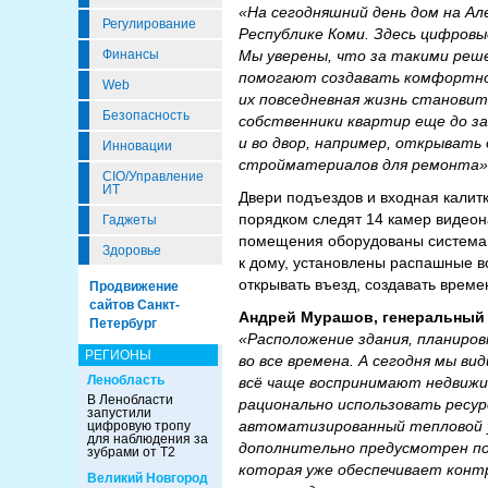
«На сегодняшний день дом на Ал
Регулирование
Республике Коми. Здесь цифровы
Мы уверены, что за такими реш
Финансы
помогают создавать комфортное
Web
их повседневная жизнь станови
Безопасность
собственники квартир еще до з
и во двор, например, открывать 
Инновации
стройматериалов для ремонта»
CIO/Управление
ИТ
Двери подъездов и входная кали
порядком следят 14 камер видеон
Гаджеты
помещения оборудованы системам
Здоровье
к дому, установлены распашные 
открывать въезд, создавать време
Продвижение
сайтов Санкт-
Андрей Мурашов, генеральный
Петербург
«Расположение здания, планиро
РЕГИОНЫ
во все времена. А сегодня мы в
Ленобласть
всё чаще воспринимают недвижи
В Ленобласти
рационально использовать ресур
запустили
автоматизированный тепловой у
цифровую тропу
для наблюдения за
дополнительно предусмотрен по
зубрами от Т2
которая уже обеспечивает конт
Великий Новгород