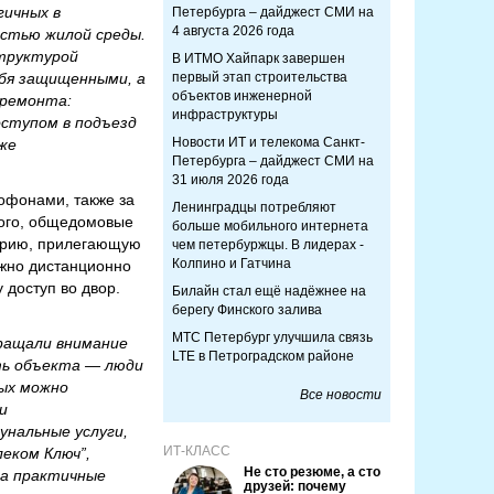
гичных в
Петербурга – дайджест СМИ на
4 августа 2026 года
астью жилой среды.
структурой
В ИТМО Хайпарк завершен
бя защищенными, а
первый этап строительства
объектов инженерной
 ремонта:
инфраструктуры
оступом в подъезд
Новости ИТ и телекома Санкт-
 же
Петербурга – дайджест СМИ на
31 июля 2026 года
офонами, также за
Ленинградцы потребляют
того, общедомовые
больше мобильного интернета
торию, прилегающую
чем петербуржцы. В лидерах -
Колпино и Гатчина
жно дистанционно
 доступ во двор.
Билайн стал ещё надёжнее на
берегу Финского залива
МТС Петербург улучшила связь
ращали внимание
LTE в Петроградском районе
сть объекта — люди
ых можно
Все новости
и
унальные услуги,
ИТ-КЛАСС
еком Ключ”,
Не сто резюме, а сто
 а практичные
друзей: почему