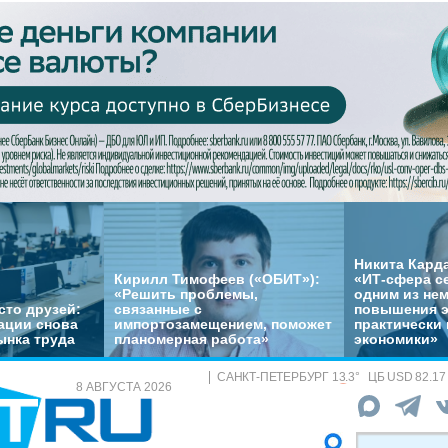
Никита Кард
Кирилл Тимофеев («ОБИТ»):
«ИТ-сфера с
«Решить проблемы,
одним из не
сто друзей:
связанные с
повышения 
ации снова
импортозамещением, поможет
практически 
ынка труда
планомерная работа»
экономики»
САНКТ-ПЕТЕРБУРГ
13.3
°
ЦБ
USD 82.17
8 АВГУСТА 2026