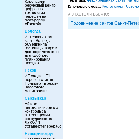
Тематики:
Фиксированная связь
,
Интер
Карельский
ресурсный центр
Ключевые слова:
Ростелеком
,
Ростеле
цифровых
технологий
А ЗНАЕТЕ ЛИ ВЫ, ЧТО:
перешёл на
платформу
Прдовижение сайтов Санкт-Пете
«Госвеб»
Вологда
Интерактивная
карта Вологды
объединила
гостиницы, кафе и
достопримечательности
для удобного
планирования
поездок
Псков
ИТ-холдинг Т1
перевел «Титан-
Полимер» в режим
налогового
мониторинга
Сыктывкар
Айтеко
автоматизировала
контроль за
аттестациями
сотрудников на
ЛУКОЙЛ-
Ухтанефтепереработка
Ненецкий округ