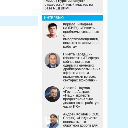
РМИАЦ Бурятии запустил
отказоустойчивый кластер на
базе РЕД ВИРТ
ИНТЕРВЬЮ
Кирилл Тимофеев
(«ОБИТ»): «Решить
проблемы, связанные
с
импортозамещением,
поможет планомерная
работа»
Никита Кардашин
(Naumen): «ИТ-сфера
сейчас остается
одним из немногих
драйверов повышения
эффективности
практически во всех
секторах экономики»
Алексей Наумов,
«Группа Астра»:
«Наши эксперты
профессионально
делают свою работу в
части PR»
Андрей Козлов («ЭОС
Софт»): «Надо четко
понимать, что
обратной дороги для