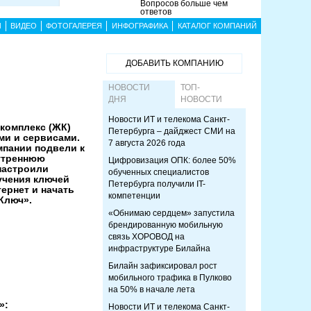
Вопросов больше чем
ответов
Ы
ВИДЕО
ФОТОГАЛЕРЕЯ
ИНФОГРАФИКА
КАТАЛОГ КОМПАНИЙ
ДОБАВИТЬ КОМПАНИЮ
НОВОСТИ
ТОП-
ДНЯ
НОВОСТИ
Новости ИТ и телекома Санкт-
комплекс (ЖК)
Петербурга – дайджест СМИ на
ми и сервисами.
7 августа 2026 года
мпании подвели к
нутреннюю
Цифровизация ОПК: более 50%
настроили
обученных специалистов
учения ключей
Петербурга получили IT-
ернет и начать
компетенции
Ключ».
«Обнимаю сердцем» запустила
брендированную мобильную
связь ХОРОВОД на
инфраструктуре Билайна
Билайн зафиксировал рост
мобильного трафика в Пулково
на 50% в начале лета
»:
Новости ИТ и телекома Санкт-