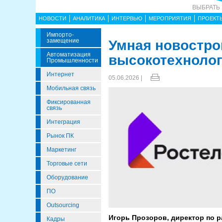
ВЫБРАТЬ
НОВОСТИ
АНАЛИТИКА
ИНТЕРВЬЮ
МЕРОПРИЯТИЯ
ПРОЕКТ
Импорто­
Замещение
Умная новостро
Автоматизация
высокотехноло
Промышленности
Интернет
05.06.2026 |
Мобильная связь
Фиксированная
связь
Интеграция
Рынок ПК
Маркетинг
Торговые сети
Оборудование
ПО
Outsourcing
Игорь Прозоров, директор по 
Кадры