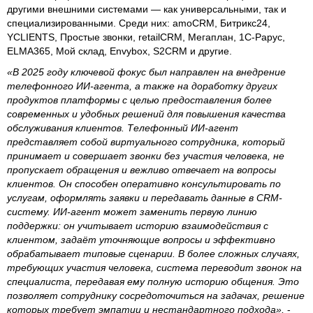
другими внешними системами — как универсальными, так и
специализированными. Среди них: amoCRM, Битрикс24,
YCLIENTS, Простые звонки, retailCRM, Мегаплан, 1С-Рарус,
ELMA365, Мой склад, Envybox, S2CRM и другие.
«В 2025 году ключевой фокус был направлен на внедрение
телефонного ИИ-агента, а также на доработку других
продуктов платформы с целью предоставления более
современных и удобных решений для повышения качества
обслуживания клиентов. Телефонный ИИ-агент
представляет собой виртуального сотрудника, который
принимает и совершает звонки без участия человека, не
пропускает обращения и вежливо отвечает на вопросы
клиентов. Он способен оперативно консультировать по
услугам, оформлять заявки и передавать данные в CRM-
систему. ИИ-агент может заменить первую линию
поддержки: он учитывает историю взаимодействия с
клиентом, задаёт уточняющие вопросы и эффективно
обрабатывает типовые сценарии. В более сложных случаях,
требующих участия человека, система переводит звонок на
специалиста, передавая ему полную историю общения. Это
позволяет сотруднику сосредоточиться на задачах, решение
которых требует эмпатии и нестандартного подхода»,
-