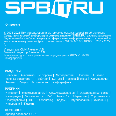
О проекте
© 2004-2026 При использовании материалов ссылка на spbit.ru обязательна
Средство массовой информации сетевое издание "SPBIT.RU" зарегистрировано
Федеральной службы по надзору в сфере связи, информационных технологий и
массовых коммуникаций (реестровая запись ЭЛ № ФС 77 - 84345 от 26.12.2022
г.).
Учредитель СМИ Янкевич А.В
Главный редактор Янкевич А.В
Телефон и адрес электронной почты редакции +7 (812) 7156798,
info@spbit.ru
РАЗДЕЛЫ
Новости
Аналитика
Интервью
Мероприятия
Проекты
IT класс
Колонка редактора
IT рейтинг
ICT Life
Тестовый стенд
Фигура речи
Релизы
Видео
Фотогалерея
Инфографика
РУБРИКИ
Интернет
Мобильная связь
CIO/Управление ИТ
Фиксированная связь
Интеграция
Безопасность
Веб
Рынок ПК
Маркетинг
Торговые сети
Оборудование
ПО
Outsourcing
Кадры
Регулирование
Финансы
Инновации
Гаджеты
ПОЛЕЗНОЕ
Аренда серверов с GPU