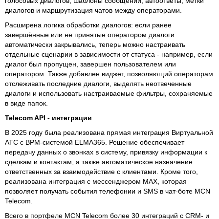
голосовых диалогов, шаблоны сообщений, автоответы, метки
диалогов и маршрутизация чатов между операторами.
Расширена логика обработки диалогов: если ранее
завершённые или не принятые оператором диалоги
автоматически закрывались, теперь можно настраивать
отдельные сценарии в зависимости от статуса - например, если
диалог был пропущен, завершен пользователем или
оператором. Также добавлен виджет, позволяющий операторам
отслеживать последние диалоги, выделять неотвеченные
диалоги и использовать настраиваемые фильтры, сохраняемые
в виде папок.
Telecom API - интеграции
В 2025 году была реализована прямая интеграция Виртуальной
АТС с BPM-системой ELMA365. Решение обеспечивает
передачу данных о звонках в систему, привязку информации к
сделкам и контактам, а также автоматическое назначение
ответственных за взаимодействие с клиентами. Кроме того,
реализована интеграция с мессенджером MAX, которая
позволяет получать события телефонии и SMS в чат-боте MCN
Telecom.
Всего в портфеле MCN Telecom более 30 интеграций с CRM- и