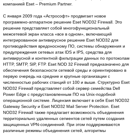
компанией Eset – Premium Partner.
С января 2009 года «Астрософт» продвигает новое
программно-аппаратное решение Eset NOD32 Firewall. Это
решение представляет собой многофункциональный
межсетевой экран класса «все в одном», включающий
интегрированное антивирусное решение Eset NOD32 для
противодействия вредоносному ПО, системы обнаружения и
предупреждения сетевых атак IDS и IPS, средства для
антивирусной и контентной фильтрации данных по протоколам
HTTP, SMTP, SIP, FTP. Eset NOD 32 Firewall предназначено для
обеспечения безопасности сетевой среды и ориентировано в
первую очередь на средние и крупные организации с
численностью рабочих станций от 100 и выше. Структурно Eset
NOD32 Firewall представляет собой сервер семейства Dell
Power Edge c предустановленным ПО на Unix-подобной
операционной системе. Лицензия включает в себя Eset NOD32
Gateway Security и Eset NOD32 Mail Server Protection. Eset
NOD32 Firewall также предлагает возможность объединения
территориально удаленных сегментов сетей путем создания
защищенных VPN-соединений. При этом поддерживаются
различные режимы объединения сетей, алгоритмы