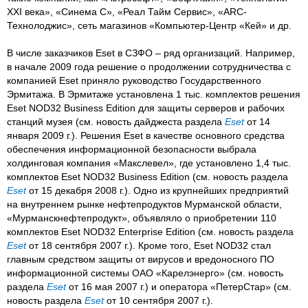
XXI века», «Синема С», «Реал Тайм Сервис», «ARC-
Технолоджис», сеть магазинов «Компьютер-Центр «Кей» и др.
В числе заказчиков Eset в СЗФО – ряд организаций. Например,
в начале 2009 года решение о продолжении сотрудничества с
компанией Eset приняло руководство Государственного
Эрмитажа. В Эрмитаже установлена 1 тыс. комплектов решения
Eset NOD32 Business Edition для защиты серверов и рабочих
станций музея (см. новость дайджеста раздела
Eset
от 14
января 2009 г.). Решения Eset в качестве основного средства
обеспечения информационной безопасности выбрала
холдинговая компания «Макслевел», где установлено 1,4 тыс.
комплектов Eset NOD32 Business Edition (см. новость раздела
Eset
от 15 декабря 2008 г.). Одно из крупнейших предприятий
на внутреннем рынке нефтепродуктов Мурманской области,
«Мурманскнефтепродукт», объявляло о приобретении 110
комплектов Eset NOD32 Enterprise Edition (см. новость раздела
Eset
от 18 сентября 2007 г.). Кроме того, Eset NOD32 стал
главным средством защиты от вирусов и вредоносного ПО
информационной системы ОАО «Карелэнерго» (см. новость
раздела
Eset
от 16 мая 2007 г.) и оператора «ПетерСтар» (см.
новость раздела
Eset
от 10 сентября 2007 г.).