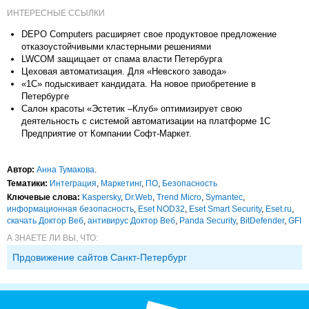
ИНТЕРЕСНЫЕ ССЫЛКИ
DEPO Computers расширяет свое продуктовое предложение
отказоустойчивыми кластерными решениями
LWCOM защищает от спама власти Петербурга
Цеховая автоматизация. Для «Невского завода»
«1С» подыскивает кандидата. На новое приобретение в
Петербурге
Салон красоты «Эстетик –Клуб» оптимизирует свою
деятельность с системой автоматизации на платформе 1С
Предприятие от Компании Софт-Маркет.
Автор:
Анна Тумакова
.
Тематики:
Интеграция
,
Маркетинг
,
ПО
,
Безопасность
Ключевые слова:
Kaspersky
,
Dr.Web
,
Trend Micro
,
Symantec
,
информационная безопасность
,
Eset NOD32
,
Eset Smart Security
,
Eset.ru
,
скачать Доктор Веб
,
антивирус Доктор Веб
,
Panda Security
,
BitDefender
,
GFI
А ЗНАЕТЕ ЛИ ВЫ, ЧТО:
Прдовижение сайтов Санкт-Петербург