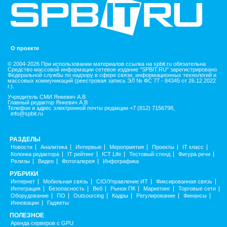
О проекте
© 2004-2026 При использовании материалов ссылка на spbit.ru обязательна
Средство массовой информации сетевое издание "SPBIT.RU" зарегистрировано
Федеральной службы по надзору в сфере связи, информационных технологий и
массовых коммуникаций (реестровая запись ЭЛ № ФС 77 - 84345 от 26.12.2022
г.).
Учредитель СМИ Янкевич А.В
Главный редактор Янкевич А.В
Телефон и адрес электронной почты редакции +7 (812) 7156798,
info@spbit.ru
РАЗДЕЛЫ
Новости
Аналитика
Интервью
Мероприятия
Проекты
IT класс
Колонка редактора
IT рейтинг
ICT Life
Тестовый стенд
Фигура речи
Релизы
Видео
Фотогалерея
Инфографика
РУБРИКИ
Интернет
Мобильная связь
CIO/Управление ИТ
Фиксированная связь
Интеграция
Безопасность
Веб
Рынок ПК
Маркетинг
Торговые сети
Оборудование
ПО
Outsourcing
Кадры
Регулирование
Финансы
Инновации
Гаджеты
ПОЛЕЗНОЕ
Аренда серверов с GPU