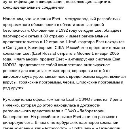
аутентификации и шифрования, позволяющие защитить
конфиденциальные соединения.
Напомним, что компания Eset – международный разработчик
программного обеспечения в области компьютерной
безопасности. Основанная в 1992 году сегодня Eset обладает
партнерской сетью в 80 странах и имеет региональные
представительства в 12 странах. Штаб-квартира Eset находится
в Сан-Диего, Калифорния, США. Российское представительство
компании Eset (Eset Russia) открыто в Москве 1 января 2005
года. Флагманский продукт Eset – антивирусная система Eset
NOD32, представляет собой комплексное антивирусное
решение для защиты компьютеров, серверов и сетей от
широкого круга угроз, связанных с вредоносным кодом: включая
вирусы, троянские программы, черви, шпионские программы и
ряд других.
Руководителем офиса компании Eset в СЗФО является Ирина
Лиленко, которая до этого находилась в должности
регионального представителя в СЗФО «Лаборатории
Касперского». На российском рынке Eset активно развивает
дилерскую сеть. В числе петербургских партнеров компании
такие компании, как «Астрософт», «СофтЛайн», «Технологии