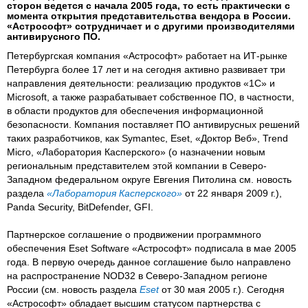
сторон ведется с начала 2005 года, то есть практически с
момента открытия представительства вендора в России.
«Астрософт» сотрудничает и с другими производителями
антивирусного ПО.
Петербургская компания «Астрософт» работает на ИТ-рынке
Петербурга более 17 лет и на сегодня активно развивает три
направления деятельности: реализацию продуктов «1С» и
Microsoft, а также разрабатывает собственное ПО, в частности,
в области продуктов для обеспечения информационной
безопасности. Компания поставляет ПО антивирусных решений
таких разработчиков, как Symantec, Eset, «Доктор Веб», Trend
Micro, «Лаборатория Касперского» (о назначении новым
региональным представителем этой компании в Северо-
Западном федеральном округе Евгения Питолина см. новость
раздела
«Лаборатория Касперского»
от 22 января 2009 г.),
Panda Security, BitDefender, GFI.
Партнерское соглашение о продвижении программного
обеспечения Eset Software «Астрософт» подписала в мае 2005
года. В первую очередь данное соглашение было направлено
на распространение NOD32 в Северо-Западном регионе
России (см. новость раздела
Eset
от 30 мая 2005 г.). Сегодня
«Астрософт» обладает высшим статусом партнерства с