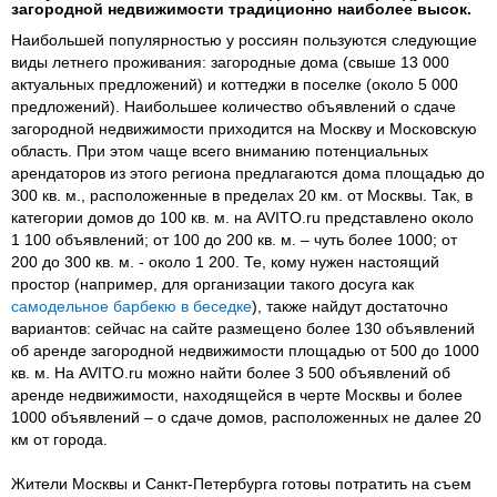
загородной недвижимости традиционно наиболее высок.
Наибольшей популярностью у россиян пользуются следующие
виды летнего проживания: загородные дома (свыше 13 000
актуальных предложений) и коттеджи в поселке (около 5 000
предложений). Наибольшее количество объявлений о сдаче
загородной недвижимости приходится на Москву и Московскую
область. При этом чаще всего вниманию потенциальных
арендаторов из этого региона предлагаются дома площадью до
300 кв. м., расположенные в пределах 20 км. от Москвы. Так, в
категории домов до 100 кв. м. на AVITO.ru представлено около
1 100 объявлений; от 100 до 200 кв. м. – чуть более 1000; от
200 до 300 кв. м. - около 1 200. Те, кому нужен настоящий
простор (например, для организации такого досуга как
самодельное барбекю в беседке
), также найдут достаточно
вариантов: сейчас на сайте размещено более 130 объявлений
об аренде загородной недвижимости площадью от 500 до 1000
кв. м. На AVITO.ru можно найти более 3 500 объявлений об
аренде недвижимости, находящейся в черте Москвы и более
1000 объявлений – о сдаче домов, расположенных не далее 20
км от города.
Жители Москвы и Санкт-Петербурга готовы потратить на съем