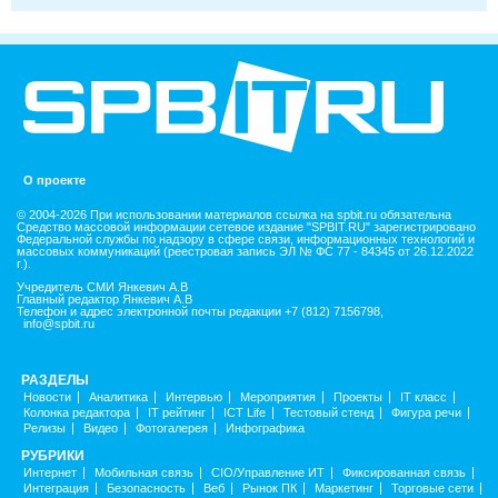
О проекте
© 2004-2026 При использовании материалов ссылка на spbit.ru обязательна
Средство массовой информации сетевое издание "SPBIT.RU" зарегистрировано
Федеральной службы по надзору в сфере связи, информационных технологий и
массовых коммуникаций (реестровая запись ЭЛ № ФС 77 - 84345 от 26.12.2022
г.).
Учредитель СМИ Янкевич А.В
Главный редактор Янкевич А.В
Телефон и адрес электронной почты редакции +7 (812) 7156798,
info@spbit.ru
РАЗДЕЛЫ
Новости
Аналитика
Интервью
Мероприятия
Проекты
IT класс
Колонка редактора
IT рейтинг
ICT Life
Тестовый стенд
Фигура речи
Релизы
Видео
Фотогалерея
Инфографика
РУБРИКИ
Интернет
Мобильная связь
CIO/Управление ИТ
Фиксированная связь
Интеграция
Безопасность
Веб
Рынок ПК
Маркетинг
Торговые сети