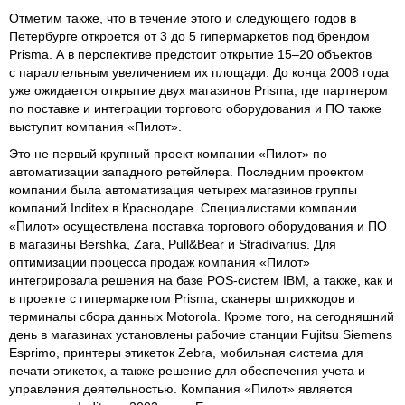
Отметим также, что в течение этого и следующего годов в
Петербурге откроется от 3 до 5 гипермаркетов под брендом
Prisma. А в перспективе предстоит открытие 15–20 объектов
с параллельным увеличением их площади. До конца 2008 года
уже ожидается открытие двух магазинов Prisma, где партнером
по поставке и интеграции торгового оборудования и ПО также
выступит компания «Пилот».
Это не первый крупный проект компании «Пилот» по
автоматизации западного ретейлера. Последним проектом
компании была автоматизация четырех магазинов группы
компаний Inditex в Краснодаре. Специалистами компании
«Пилот» осуществлена поставка торгового оборудования и ПО
в магазины Bershka, Zara, Pull&Bear и Stradivarius. Для
оптимизации процесса продаж компания «Пилот»
интегрировала решения на базе POS-систем IBM, а также, как и
в проекте с гипермаркетом Prisma, сканеры штрихкодов и
терминалы сбора данных Motorola. Кроме того, на сегодняшний
день в магазинах установлены рабочие станции Fujitsu Siemens
Esprimo, принтеры этикеток Zebra, мобильная система для
печати этикеток, а также решение для обеспечения учета и
управления деятельностью. Компания «Пилот» является