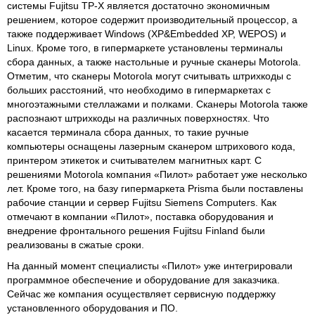
системы Fujitsu TP-X является достаточно экономичным
решением, которое содержит производительный процессор, а
также поддерживает Windows (XP&Embedded XP, WEPOS) и
Linux. Кроме того, в гипермаркете установлены терминалы
сбора данных, а также настольные и ручные сканеры Motorola.
Отметим, что сканеры Motorola могут считывать штрихкоды с
больших расстояний, что необходимо в гипермаркетах с
многоэтажными стеллажами и полками. Сканеры Motorola также
распознают штрихкоды на различных поверхностях. Что
касается терминала сбора данных, то такие ручные
компьютеры оснащены лазерным сканером штрихового кода,
принтером этикеток и считывателем магнитных карт. С
решениями Motorola компания «Пилот» работает уже несколько
лет. Кроме того, на базу гипермаркета Prisma были поставлены
рабочие станции и сервер Fujitsu Siemens Computers. Как
отмечают в компании «Пилот», поставка оборудования и
внедрение фронтального решения Fujitsu Finland были
реализованы в сжатые сроки.
На данный момент специалисты «Пилот» уже интегрировали
программное обеспечение и оборудование для заказчика.
Сейчас же компания осуществляет сервисную поддержку
установленного оборудования и ПО.