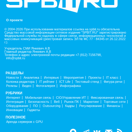
О проекте
© 2004-2026 При использовании материалов ссылка на spbit.ru обязательна
Средство массовой информации сетевое издание "SPBIT.RU" зарегистрировано
Федеральной службы по надзору в сфере связи, информационных технологий и
массовых коммуникаций (реестровая запись ЭЛ № ФС 77 - 84345 от 26.12.2022
г.).
Учредитель СМИ Янкевич А.В
Главный редактор Янкевич А.В
Телефон и адрес электронной почты редакции +7 (812) 7156798,
info@spbit.ru
РАЗДЕЛЫ
Новости
Аналитика
Интервью
Мероприятия
Проекты
IT класс
Колонка редактора
IT рейтинг
ICT Life
Тестовый стенд
Фигура речи
Релизы
Видео
Фотогалерея
Инфографика
РУБРИКИ
Интернет
Мобильная связь
CIO/Управление ИТ
Фиксированная связь
Интеграция
Безопасность
Веб
Рынок ПК
Маркетинг
Торговые сети
Оборудование
ПО
Outsourcing
Кадры
Регулирование
Финансы
Инновации
Гаджеты
ПОЛЕЗНОЕ
Аренда серверов с GPU