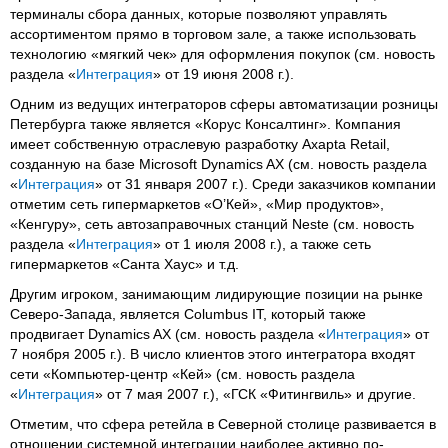
терминалы сбора данных, которые позволяют управлять
ассортиментом прямо в торговом зале, а также использовать
технологию «мягкий чек» для оформления покупок (см. новость
раздела «
Интеграция
» от 19 июня 2008 г.).
Одним из ведущих интеграторов сферы автоматизации розницы
Петербурга также является «Корус Консалтинг». Компания
имеет собственную отраслевую разработку Axapta Retail,
созданную на базе Microsoft Dynamics AX (см. новость раздела
«
Интеграция
» от 31 января 2007 г.). Среди заказчиков компании
отметим сеть гипермаркетов «О’Кей», «Мир продуктов»,
«Кенгуру», сеть автозаправочных станций Neste (см. новость
раздела «
Интеграция
» от 1 июля 2008 г.), а также сеть
гипермаркетов «Санта Хаус» и т.д.
Другим игроком, занимающим лидирующие позиции на рынке
Северо-Запада, является Columbus IT, который также
продвигает Dynamics AX (см. новость раздела «
Интеграция
» от
7 ноября 2005 г.). В число клиентов этого интегратора входят
сети «Компьютер-центр «Кей» (см. новость раздела
«
Интеграция
» от 7 мая 2007 г.), «ГСК «Фитингвиль» и другие.
Отметим, что сфера ретейла в Северной столице развивается в
отношении системной интеграции наиболее активно по-