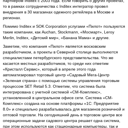
партнером Inditex с 2003 года. Если говорить о других проектах,
то в рамках сотрудничества с Inditex интегратор провел
внедрения в 30 магазинах одежного ретейлера в Москве и
регионах.
Помимо Inditex и SOK Corporation услугами «Пилот» пользуются
такие компании, как Auchan, Stockmann, «Мосмарт», Leroy
Merlin, Inditex, «Детский мир», «Банана Мама» и другие.
Заметим, что компания «Пилот» является московским
разработчиком, а проекты в Северной столице выполняются
специалистами петербургского представительства. Что же
касается местных разработчиков, то среди них отметим
«Кристалл Сервис», который в апреле этого года
автоматизировал торговый центр «Садовый Мега-Центр
«Зеленая страна» с помощью системы управления торговым
процессом SET Retail 5.3. Отметим, что система была
интегрирована с учетной системой «СМ-Комплекс»,
установленной в центральном офисе сети. Система «СМ-
Комплекс» создана на основе платформы «1С: Предприятие
8.0» и специально разрабатывалась для магазинов розничной и
оптовой торговли. На сегодняшний день в торговом центре все
операционные задачи садового центра решает одна система,
при этом используются как стационарные компьютеры, так и