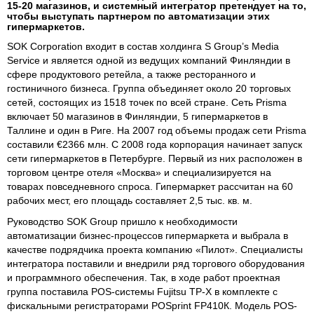
15-20 магазинов, и системный интегратор претендует на то,
чтобы выступать партнером по автоматизации этих
гипермаркетов.
SOK Corporation входит в состав холдинга S Group’s Media
Service и является одной из ведущих компаний Финляндии в
сфере продуктового ретейла, а также ресторанного и
гостиничного бизнеса. Группа объединяет около 20 торговых
сетей, состоящих из 1518 точек по всей стране. Сеть Prisma
включает 50 магазинов в Финляндии, 5 гипермаркетов в
Таллине и один в Риге. На 2007 год объемы продаж сети Prisma
составили €2366 млн. С 2008 года корпорация начинает запуск
сети гипермаркетов в Петербурге. Первый из них расположен в
торговом центре отеля «Москва» и специализируется на
товарах повседневного спроса. Гипермаркет рассчитан на 60
рабочих мест, его площадь составляет 2,5 тыс. кв. м.
Руководство SOK Group пришло к необходимости
автоматизации бизнес-процессов гипермаркета и выбрала в
качестве подрядчика проекта компанию «Пилот». Специалисты
интегратора поставили и внедрили ряд торгового оборудования
и программного обеспечения. Так, в ходе работ проектная
группа поставила POS-системы Fujitsu TP-X в комплекте с
фискальными регистраторами POSprint FP410К. Модель POS-