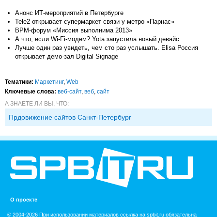
Анонс ИТ-мероприятий в Петербурге
Tele2 открывает супермаркет связи у метро «Парнас»
BPM-форум «Миссия выполнима 2013»
А что, если Wi-Fi-модем? Yota запустила новый девайс
Лучше один раз увидеть, чем сто раз услышать. Elisa Россия
открывает демо-зал Digital Signage
Тематики:
Маркетинг
,
Web
Ключевые слова:
веб-сайт
,
веб
,
сайт
А ЗНАЕТЕ ЛИ ВЫ, ЧТО:
Прдовижение сайтов Санкт-Петербург
О проекте
© 2004-2026 При использовании материалов ссылка на spbit.ru обязательна