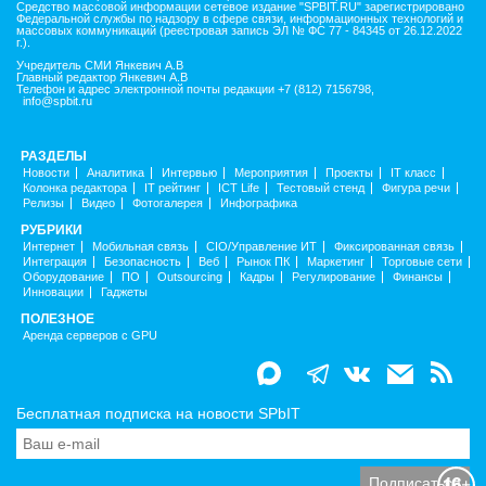
Средство массовой информации сетевое издание "SPBIT.RU" зарегистрировано
Федеральной службы по надзору в сфере связи, информационных технологий и
массовых коммуникаций (реестровая запись ЭЛ № ФС 77 - 84345 от 26.12.2022
г.).
Учредитель СМИ Янкевич А.В
Главный редактор Янкевич А.В
Телефон и адрес электронной почты редакции +7 (812) 7156798,
info@spbit.ru
РАЗДЕЛЫ
Новости
Аналитика
Интервью
Мероприятия
Проекты
IT класс
Колонка редактора
IT рейтинг
ICT Life
Тестовый стенд
Фигура речи
Релизы
Видео
Фотогалерея
Инфографика
РУБРИКИ
Интернет
Мобильная связь
CIO/Управление ИТ
Фиксированная связь
Интеграция
Безопасность
Веб
Рынок ПК
Маркетинг
Торговые сети
Оборудование
ПО
Outsourcing
Кадры
Регулирование
Финансы
Инновации
Гаджеты
ПОЛЕЗНОЕ
Аренда серверов с GPU
Бесплатная подписка на новости SPbIT