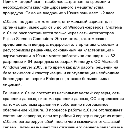
Причем, второй шаг – наиболее затратная по времени и
необходимости квалифицированного вмешательства
процедура. Само же внедрение x10sure занимает 1-2 часа.
x10sure, по данным компании, оптимальный вариант для
организаций, имеющих от 5 до 50 Windows-серверов. Система
x10sure распространяется только через сеть интеграторов
Fujitsu Siemens Computers. Эта система, как отмечают
представители вендора, недорогая альтернатива сложным и
ресурсоемким решениям, основанным на кластеризации и
виртуализации. x10sure может работать на стандартных 32-
разрядных и 64-разрядных серверах Primergy с ОС Microsoft
Windows Server 2003, в то время как для работы решений на
базе технологий кластеризации и виртуализации необходима
более дорогая версия Enterprise, а также большее число
лицензий.
Решение x10sure состоит из нескольких частей: серверы, сеть
хранения данных, система хранения данных, ОС и приложения
на томах системы хранения и собственно программное
обеспечение x10sure. В процессе работы x10sure отслеживает
состояние серверов, если же рабочий сервер выходит из строя,
x10sure регистрирует сбой, после чего выключает отказавший
сервер. Затем назначает том отказавшего сервера запасному и