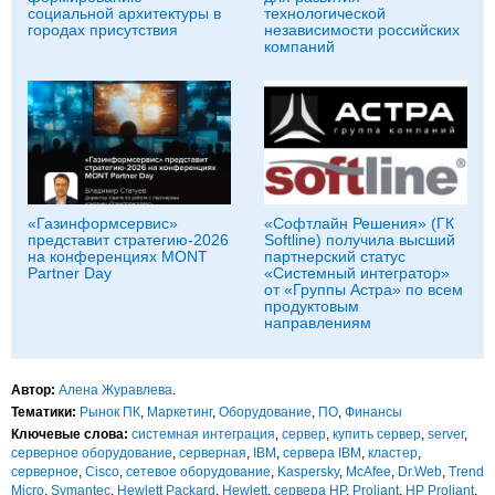
социальной архитектуры в
технологической
городах присутствия
независимости российских
компаний
«Газинформсервис»
«Софтлайн Решения» (ГК
представит стратегию-2026
Softline) получила высший
на конференциях MONT
партнерский статус
Partner Day
«Системный интегратор»
от «Группы Астра» по всем
продуктовым
направлениям
Автор:
Алена Журавлева
.
Тематики:
Рынок ПК
,
Маркетинг
,
Оборудование
,
ПО
,
Финансы
Ключевые слова:
системная интеграция
,
сервер
,
купить сервер
,
server
,
серверное оборудование
,
серверная
,
IBM
,
сервера IBM
,
кластер
,
серверное
,
Cisco
,
сетевое оборудование
,
Kaspersky
,
McAfee
,
Dr.Web
,
Trend
Micro
,
Symantec
,
Hewlett Packard
,
Hewlett
,
сервера HP
,
Proliant
,
HP Proliant
,