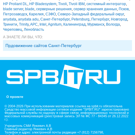
HP Proliant DL
,
HP Bladesystem
,
Tivoli
,
Tivoli IBM
,
системный интегратор
,
blade server
,
blade
,
серверные решения
,
сервер хранения данных
,
Псков
,
Петрозаводск
,
Карелия
,
СЗФО
,
Северо-Западный федеральный округ
,
anydata
,
anydata adu
,
Санкт-Петербург
,
Petersburg
,
Петербург
,
Новгород
,
Тринити
,
Trinity
,
APC
,
Intel
,
Agnitum
,
Калининград
,
Мурманск
,
Вологда
,
Череповец
,
Ленобласть
А ЗНАЕТЕ ЛИ ВЫ, ЧТО:
Прдовижение сайтов Санкт-Петербург
О проекте
© 2004-2026 При использовании материалов ссылка на spbit.ru обязательна
Средство массовой информации сетевое издание "SPBIT.RU" зарегистрировано
Федеральной службы по надзору в сфере связи, информационных технологий и
массовых коммуникаций (реестровая запись ЭЛ № ФС 77 - 84345 от 26.12.2022
г.).
Учредитель СМИ Янкевич А.В
Главный редактор Янкевич А.В
Телефон и адрес электронной почты редакции +7 (812) 7156798,