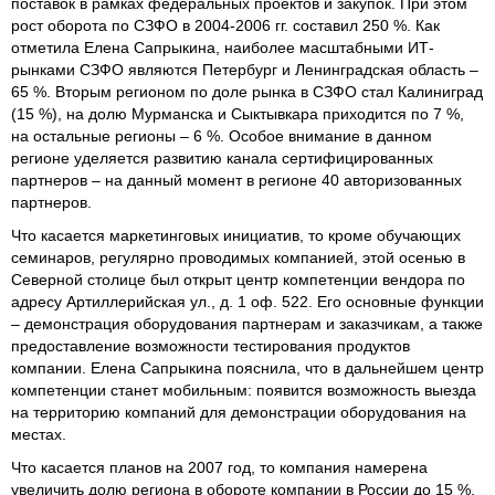
поставок в рамках федеральных проектов и закупок. При этом
рост оборота по СЗФО в 2004-2006 гг. составил 250 %. Как
отметила Елена Сапрыкина, наиболее масштабными ИТ-
рынками СЗФО являются Петербург и Ленинградская область –
65 %. Вторым регионом по доле рынка в СЗФО стал Калиниград
(15 %), на долю Мурманска и Сыктывкара приходится по 7 %,
на остальные регионы – 6 %. Особое внимание в данном
регионе уделяется развитию канала сертифицированных
партнеров – на данный момент в регионе 40 авторизованных
партнеров.
Что касается маркетинговых инициатив, то кроме обучающих
семинаров, регулярно проводимых компанией, этой осенью в
Северной столице был открыт центр компетенции вендора по
адресу Артиллерийская ул., д. 1 оф. 522. Его основные функции
– демонстрация оборудования партнерам и заказчикам, а также
предоставление возможности тестирования продуктов
компании. Елена Сапрыкина пояснила, что в дальнейшем центр
компетенции станет мобильным: появится возможность выезда
на территорию компаний для демонстрации оборудования на
местах.
Что касается планов на 2007 год, то компания намерена
увеличить долю региона в обороте компании в России до 15 %,