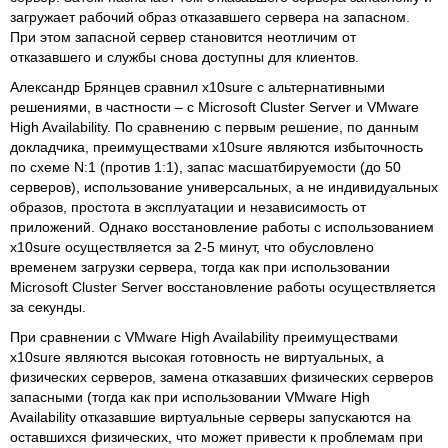
загружает рабочий образ отказавшего сервера на запасном.
При этом запасной сервер становится неотличим от
отказавшего и службы снова доступны для клиентов.
Александр Брянцев сравнил x10sure с альтернативными
решениями, в частности – с Microsoft Cluster Server и VMware
High Availability. По сравнению с первым решение, по данным
докладчика, преимуществами x10sure являются избыточность
по схеме N:1 (против 1:1), запас масшатбируемости (до 50
серверов), использование универсальных, а не индивидуальных
образов, простота в эксплуатации и независимость от
приложений. Однако восстановление работы с использованием
x10sure осуществляется за 2-5 минут, что обусловлено
временем загрузки сервера, тогда как при использовании
Microsoft Cluster Server восстановление работы осуществляется
за секунды.
При сравнении с VMware High Availability преимуществами
x10sure являются высокая готовность не виртуальных, а
физических серверов, замена отказавших физических серверов
запасными (тогда как при использовании VMware High
Availability отказавшие виртуальные серверы запускаются на
оставшихся физических, что может привести к проблемам при