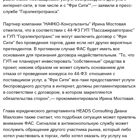
интернет-сети, в том числе и с "Фри Сити"",— заявили в пресс-
службе "Горэлектротранса".
Партнер компании "НАФКО-Консультанты" Ирина Мостовая
отметила, что в соответствии с 44-ФЗ ГУП "Пассажиравтотранс"
и ГУП "Горэлектротранс" не могут заключить договор с "Фри
Сити" без проведения торгов, даже если нет других вероятных
претендентов. В противном случае ФАС будет иметь все
основания для признания договора недействительным. "То, что
ГУП не планирует инвестировать "собственные" средства в
проект, никоим образом не может служить основанием для
отказа от проведения конкурса по 44-ФЗ: отношения с
поставщиком услуг, а "Фри Сити" все-таки предоставляет услуги
беспроводного доступа в интернет, должны регламентироваться
в соответствии с договором, в котором закрепляются
обязательства сторон",— прокомментировала Ирина Мостовая.
Глава юридического департамента HEADS Consulting Диана
Маклозян также считает, что подобная ситуация может привлечь
внимание ФАС. Сигналом в антимонопольную службу может
послужить обращение другого участника рынка, который либо
хотел участвовать в торгах, либо хотел оказать эту услугу на