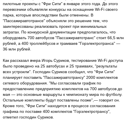
пилотные проекты с "Фри Сити" в январе этого года. До этого
перевозчики объявляли конкурсы на оснащение Wi-Fi своего
парка, которые впоследствии были отменены. В
"Пассажиравтотрансе" объясняли это решение тем, что
заинтересованы реализовать проект при минимальных
затратах. По конкурсной документации предполагалось, что
оборудовать 700 автобусов "Пассажиравтотранс" стоит 66,5 млн
рублей, а 400 троллейбусов и трамваев "Горэлектротранса" —
36 млн рублей.
Как рассказал вчера Игорь Суриков, тестирование Wi-Fi доступа
было проведено на 25 автобусах и 25 трамваях, "результаты
всех устроили". Господин Суриков сообщил, что "Фри Сити"
планирует поставить "Пассажиравтотрансу" 2000 комплектов
сетевого оборудования. "Мы согласовали график по
предоставлению предприятию комплектов на 700 автобусов до
мая — это основные маршруты к чемпионату мира по футболу.
Остальные комплекты будут поставлены позже",— говорит он.
Кроме того, "Фри Сити" находится в процессе согласования
графика по поставке 400 комплектов "Горэлектротрансу",
отметил господин Суриков.