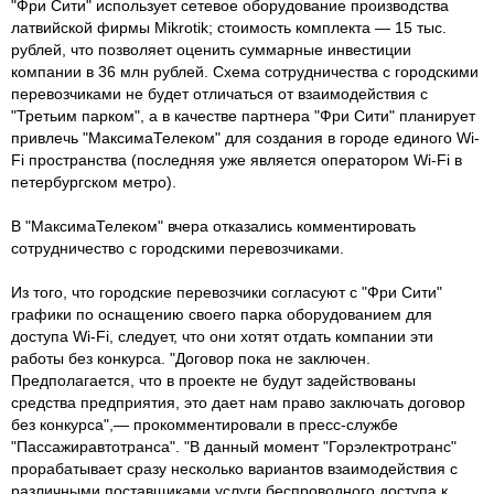
"Фри Сити" использует сетевое оборудование производства
латвийской фирмы Mikrotik; стоимость комплекта — 15 тыс.
рублей, что позволяет оценить суммарные инвестиции
компании в 36 млн рублей. Схема сотрудничества с городскими
перевозчиками не будет отличаться от взаимодействия с
"Третьим парком", а в качестве партнера "Фри Сити" планирует
привлечь "МаксимаТелеком" для создания в городе единого Wi-
Fi пространства (последняя уже является оператором Wi-Fi в
петербургском метро).
В "МаксимаТелеком" вчера отказались комментировать
сотрудничество с городскими перевозчиками.
Из того, что городские перевозчики согласуют с "Фри Сити"
графики по оснащению своего парка оборудованием для
доступа Wi-Fi, следует, что они хотят отдать компании эти
работы без конкурса. "Договор пока не заключен.
Предполагается, что в проекте не будут задействованы
средства предприятия, это дает нам право заключать договор
без конкурса",— прокомментировали в пресс-службе
"Пассажиравтотранса". "В данный момент "Горэлектротранс"
прорабатывает сразу несколько вариантов взаимодействия с
различными поставщиками услуги беспроводного доступа к