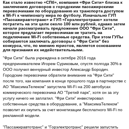
Как стало известно «СПб», компания «Фри Сити» близка к
заключению договоров с городскими пассажирскими
перевозчиками по оборудованию их транспорта доступом
к Wi-Fi к чемпионату мира по футболу. Изначально ГУП
«Пассажиравтотранс» и ГУП «Горэлектротранс» хотели
потратить на эти цели около 100 млн рублей, однако затем
начали рассматривать предложение ООО "Фри Сити",
которое предлагает перевозчикам не тратить на
подключение Wi-Fi собственные средства. При этом ГУПы
собираются заключать договоры с "Фри Сити" без
конкурса, что, по мнению юристов, является основанием
для признания их недействительными.
"Фри Сити" была учреждена в октябре 2016 года
предпринимателем Игорем Суриковым, спустя полгода 30% в
ООО получил венчурный инвестор Александр Бородич.
Городские перевозчики обратили внимание на "Фри Сити"
после того, как компания в конце прошлого года в партнерстве с
АО "МаксимаТелеком" запустила Wi-Fi на 200 автобусах
коммерческого перевозчика АО "Третий парк", хотя он за эту
услугу ничего не заплатил. "Фри Сити" инвестировал
собственные средства в оборудование, а "МаксимаТелеком"
позволит их окупить за счет монетизации бесплатного Wi-Fi по
рекламной модели.
"Пассажиравтотранс" и "Горэлектротранс" решили запустить