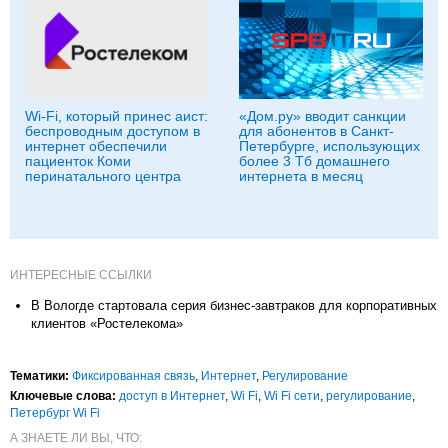
Wi-Fi, который принес аист:
«Дом.ру» вводит санкции
беспроводным доступом в
для абонентов в Санкт-
интернет обеспечили
Петербурге, использующих
пациенток Коми
более 3 Тб домашнего
перинатального центра
интернета в месяц
ИНТЕРЕСНЫЕ ССЫЛКИ
В Вологде стартовала серия бизнес-завтраков для корпоративных
клиентов «Ростелекома»
Тематики:
Фиксированная связь
,
Интернет
,
Регулирование
Ключевые слова:
доступ в Интернет
,
Wi Fi
,
Wi Fi сети
,
регулирование
,
Петербург Wi Fi
А ЗНАЕТЕ ЛИ ВЫ, ЧТО: