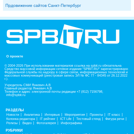
Прдовижение сайтов Санкт-Петербург
О проекте
© 2004-2026 При использовании материалов ссылка на spbit.ru обязательна
Средство массовой информации сетевое издание "SPBIT.RU" зарегистрировано
Федеральной службы по надзору в сфере связи, информационных технологий и
массовых коммуникаций (реестровая запись ЭЛ № ФС 77 - 84345 от 26.12.2022
г.).
Учредитель СМИ Янкевич А.В
Главный редактор Янкевич А.В
Телефон и адрес электронной почты редакции +7 (812) 7156798,
info@spbit.ru
РАЗДЕЛЫ
Новости
Аналитика
Интервью
Мероприятия
Проекты
IT класс
Колонка редактора
IT рейтинг
ICT Life
Тестовый стенд
Фигура речи
Релизы
Видео
Фотогалерея
Инфографика
РУБРИКИ