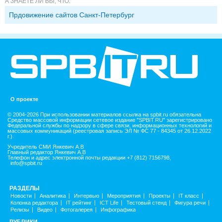
А ЗНАЕТЕ ЛИ ВЫ, ЧТО:
Прдовижение сайтов Санкт-Петербург
О проекте
© 2004-2026 При использовании материалов ссылка на spbit.ru обязательна
Средство массовой информации сетевое издание "SPBIT.RU" зарегистрировано
Федеральной службы по надзору в сфере связи, информационных технологий и
массовых коммуникаций (реестровая запись ЭЛ № ФС 77 - 84345 от 26.12.2022
г.).
Учредитель СМИ Янкевич А.В
Главный редактор Янкевич А.В
Телефон и адрес электронной почты редакции +7 (812) 7156798,
info@spbit.ru
РАЗДЕЛЫ
Новости
Аналитика
Интервью
Мероприятия
Проекты
IT класс
Колонка редактора
IT рейтинг
ICT Life
Тестовый стенд
Фигура речи
Релизы
Видео
Фотогалерея
Инфографика
РУБРИКИ