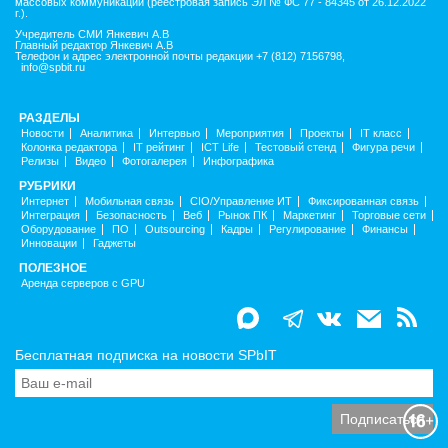
массовых коммуникаций (реестровая запись ЭЛ № ФС 77 - 84345 от 26.12.2022
г.).
Учредитель СМИ Янкевич А.В
Главный редактор Янкевич А.В
Телефон и адрес электронной почты редакции +7 (812) 7156798,
info@spbit.ru
РАЗДЕЛЫ
Новости
Аналитика
Интервью
Мероприятия
Проекты
IT класс
Колонка редактора
IT рейтинг
ICT Life
Тестовый стенд
Фигура речи
Релизы
Видео
Фотогалерея
Инфографика
РУБРИКИ
Интернет
Мобильная связь
CIO/Управление ИТ
Фиксированная связь
Интеграция
Безопасность
Веб
Рынок ПК
Маркетинг
Торговые сети
Оборудование
ПО
Outsourcing
Кадры
Регулирование
Финансы
Инновации
Гаджеты
ПОЛЕЗНОЕ
Аренда серверов с GPU
Бесплатная подписка на новости SPbIT