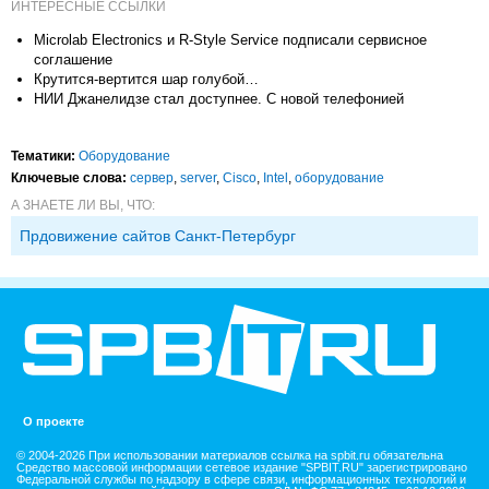
ИНТЕРЕСНЫЕ ССЫЛКИ
Microlab Electronics и R-Style Service подписали сервисное
соглашение
Крутится-вертится шар голубой…
НИИ Джанелидзе стал доступнее. С новой телефонией
Тематики:
Оборудование
Ключевые слова:
сервер
,
server
,
Cisco
,
Intel
,
оборудование
А ЗНАЕТЕ ЛИ ВЫ, ЧТО:
Прдовижение сайтов Санкт-Петербург
О проекте
© 2004-2026 При использовании материалов ссылка на spbit.ru обязательна
Средство массовой информации сетевое издание "SPBIT.RU" зарегистрировано
Федеральной службы по надзору в сфере связи, информационных технологий и