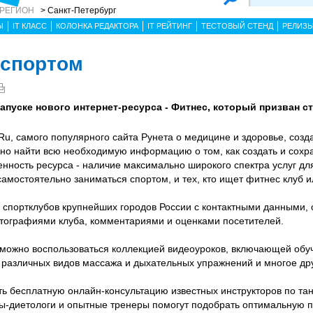
 РЕГИОН
> Санкт-Петербург
Ы
IT КЛАСС
КОЛОНКА РЕДАКТОРА
IT РЕЙТИНГ
ТЕСТОВЫЙ СТЕНД
РЕЛИЗ
 спортом
запуске нового интернет-ресурса - Фитнес, который призван с
Ru, самого популярного сайта Рунета о медицине и здоровье, соз
ожно найти всю необходимую информацию о том, как создать и сох
нность ресурса - наличие максимально широкого спектра услуг дл
 самостоятельно заниматься спортом, и тех, кто ищет фитнес клуб и
г спортклубов крупнейших городов России с контактными данными,
тографиями клуба, комментариями и оценками посетителей.
 можно воспользоваться коллекцией видеоуроков, включающей об
, различных видов массажа и дыхательных упражнений и многое др
ть бесплатную онлайн-консультацию известных инструкторов по тан
ы-диетологи и опытные тренеры помогут подобрать оптимальную п