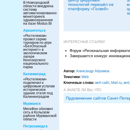
центр цифровых
з
В Новгородской
технологий перешёл на
м
области внедрена
платформу «Госвеб»
ц
система
з
автоматизированного
мониторинга
здравоохранения
на базе Modus BI
Архангельск
«Ростелеком»
провел серию
ИНТЕРЕСНЫЕ ССЫЛКИ
турниров по игре
«БезОпасный
интернет» в
Форум «Региональная информати
экологическом
Завершается конкурс инновацион
лагере
Кенозерского
национального
парка
Автор:
Александр Абрамов
.
Калининград
Тематики:
Web
«Ростелеком»
подключил к
Ключевые слова:
веб-сайт
,
Mail.ru
,
веб
цифровым услугам
историческое
А ЗНАЕТЕ ЛИ ВЫ, ЧТО:
здание отеля под
Калининградом
Прдовижение сайтов Санкт-Пете
Мурманск
МегаФон обновил
сеть в Кольском
районе Мурманской
области
Петрозаводск