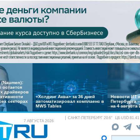
 (Naumen):
с остается
их драйверов
ктивности
«Холдинг Аква» за 36 дней
Новости ИТ и
сех секторах
автоматизировал комплаенс в
Петербурга 
MWS Tables
на 4 августа 
САНКТ-ПЕТЕРБУРГ
20.6
°
ЦБ
USD 81.41
7 АВГУСТА 2026