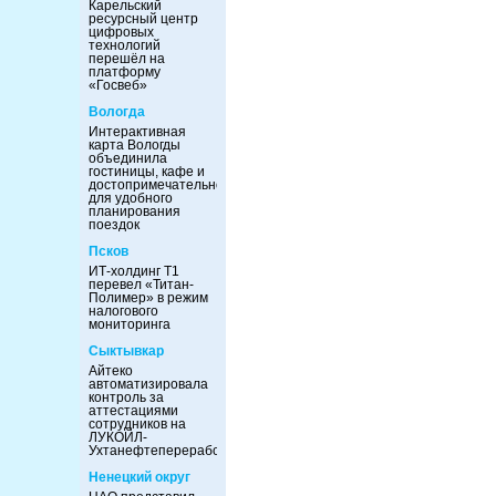
Карельский
ресурсный центр
цифровых
технологий
перешёл на
платформу
«Госвеб»
Вологда
Интерактивная
карта Вологды
объединила
гостиницы, кафе и
достопримечательности
для удобного
планирования
поездок
Псков
ИТ-холдинг Т1
перевел «Титан-
Полимер» в режим
налогового
мониторинга
Сыктывкар
Айтеко
автоматизировала
контроль за
аттестациями
сотрудников на
ЛУКОЙЛ-
Ухтанефтепереработка
Ненецкий округ