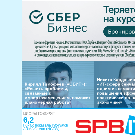
Никита Кардашин
Кирилл Тимофеев («ОБИТ»):
«ИТ-сфера сейча
«Решить проблемы,
одним из немног
связанные с
повышения эффе
импортозамещением, поможет
практически во в
планомерная работа»
экономики»
ЦИФРЫ ГОВОРЯТ
6,2
Гбит/с показала InfoWatch
ARMA Стена (NGFW)