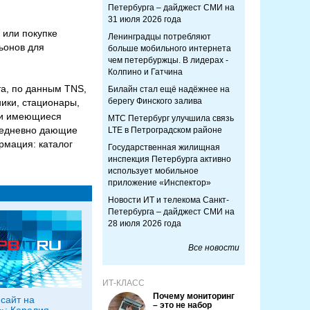
Петербурга – дайджест СМИ на
31 июля 2026 года
 или покупке
Ленинградцы потребляют
ьонов для
больше мобильного интернета
чем петербуржцы. В лидерах -
Колпино и Гатчина
та, по данным TNS,
Билайн стал ещё надёжнее на
берегу Финского залива
ики, стационары,
е и имеющиеся
МТС Петербург улучшила связь
ежедневно дающие
LTE в Петроградском районе
рмация: каталог
Государственная жилищная
инспекция Петербурга активно
использует мобильное
приложение «Инспектор»
Новости ИТ и телекома Санкт-
Петербурга – дайджест СМИ на
28 июля 2026 года
Все новости
ИТ-КЛАСС
Почему мониторинг
сайт на
– это не набор