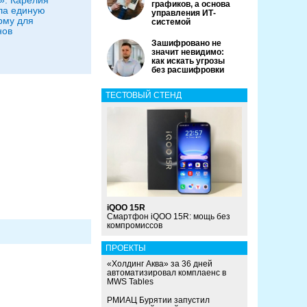
»: Карелия
графиков, а основа
ла единую
управления ИТ-
рму для
системой
нов
Зашифровано не
значит невидимо:
как искать угрозы
без расшифровки
ТЕСТОВЫЙ СТЕНД
iQOO 15R
Смартфон iQOO 15R: мощь без
компромиссов
ПРОЕКТЫ
«Холдинг Аква» за 36 дней
автоматизировал комплаенс в
MWS Tables
РМИАЦ Бурятии запустил