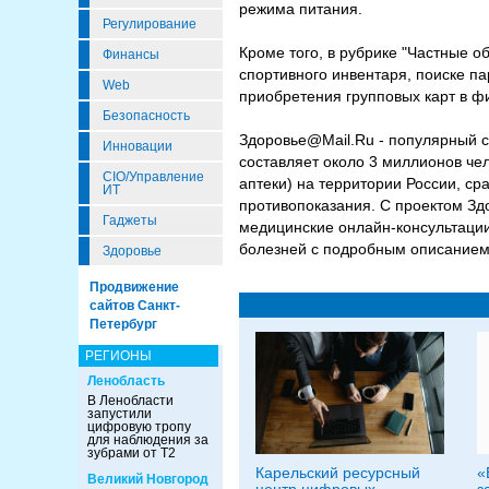
режима питания.
Регулирование
Кроме того, в рубрике "Частные 
Финансы
спортивного инвентаря, поиске п
Web
приобретения групповых карт в фи
Безопасность
Здоровье@Mail.Ru - популярный с
Инновации
составляет около 3 миллионов че
CIO/Управление
аптеки) на территории России, с
ИТ
противопоказания. С проектом З
Гаджеты
медицинские онлайн-консультации
болезней с подробным описанием 
Здоровье
Продвижение
сайтов Санкт-
Петербург
РЕГИОНЫ
Ленобласть
В Ленобласти
запустили
цифровую тропу
для наблюдения за
зубрами от Т2
Карельский ресурсный
«
Великий Новгород