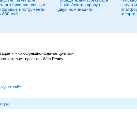
апустил пакет для
победителем Workspace
«Госвеб
алого бизнеса: связь и
Digital Awards сразу в
запусти
ифровые инструменты
двух номинациях
платфо
а 800 руб.
госорга
зация и многофункциональные центры»
ных интернет-проектов Web Ready
,
Рунет
,
сайт
рбург