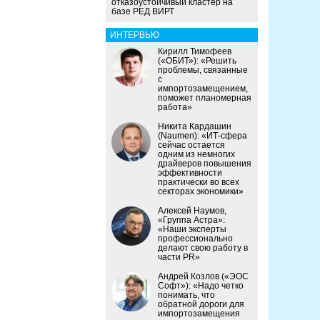
отказоустойчивый кластер на
базе РЕД ВИРТ
ИНТЕРВЬЮ
Кирилл Тимофеев
(«ОБИТ»): «Решить
проблемы, связанные
с
импортозамещением,
поможет планомерная
работа»
Никита Кардашин
(Naumen): «ИТ-сфера
сейчас остается
одним из немногих
драйверов повышения
эффективности
практически во всех
секторах экономики»
Алексей Наумов,
«Группа Астра»:
«Наши эксперты
профессионально
делают свою работу в
части PR»
Андрей Козлов («ЭОС
Софт»): «Надо четко
понимать, что
обратной дороги для
импортозамещения