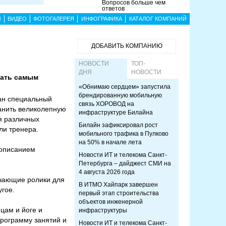
Вопросов больше чем
ответов
Ы
ВИДЕО
ФОТОГАЛЕРЕЯ
ИНФОГРАФИКА
КАТАЛОГ КОМПАНИЙ
ДОБАВИТЬ КОМПАНИЮ
НОВОСТИ
ТОП-
ДНЯ
НОВОСТИ
тать самым
«Обнимаю сердцем» запустила
брендированную мобильную
дан специальный
связь ХОРОВОД на
ранить великолепную
инфраструктуре Билайна
я различных
Билайн зафиксировал рост
ли тренера.
мобильного трафика в Пулково
на 50% в начале лета
 описанием
Новости ИТ и телекома Санкт-
Петербурга – дайджест СМИ на
4 августа 2026 года
учающие ролики для
В ИТМО Хайпарк завершен
угое.
первый этап строительства
объектов инженерной
цам и йоге и
инфраструктуры
рограмму занятий и
Новости ИТ и телекома Санкт-