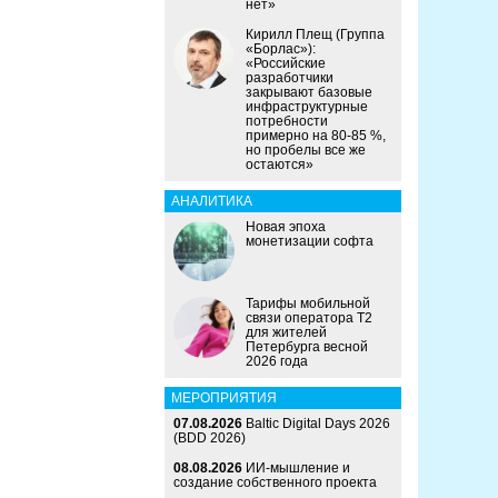
нет»
Кирилл Плещ (Группа
«Борлас»):
«Российские
разработчики
закрывают базовые
инфраструктурные
потребности
примерно на 80-85 %,
но пробелы все же
остаются»
АНАЛИТИКА
Новая эпоха
монетизации софта
Тарифы мобильной
связи оператора Т2
для жителей
Петербурга весной
2026 года
МЕРОПРИЯТИЯ
07.08.2026
Baltic Digital Days 2026
(BDD 2026)
08.08.2026
ИИ-мышление и
создание собственного проекта