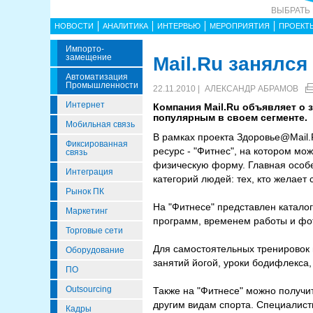
ВЫБРАТЬ
НОВОСТИ
АНАЛИТИКА
ИНТЕРВЬЮ
МЕРОПРИЯТИЯ
ПРОЕКТ
Импорто­
Замещение
Mail.Ru занялся
Автоматизация
Промышленности
22.11.2010 |
АЛЕКСАНДР АБРАМОВ
Интернет
Компания Mail.Ru объявляет о 
популярным в своем сегменте.
Мобильная связь
В рамках проекта Здоровье@Mail.
Фиксированная
ресурс - "Фитнес", на котором м
связь
физическую форму. Главная особе
Интеграция
категорий людей: тех, кто желает
Рынок ПК
На "Фитнесе" представлен катало
Маркетинг
программ, временем работы и фо
Торговые сети
Для самостоятельных тренировок
Оборудование
занятий йогой, уроки бодифлекса
ПО
Outsourcing
Также на "Фитнесе" можно получи
другим видам спорта. Специалист
Кадры