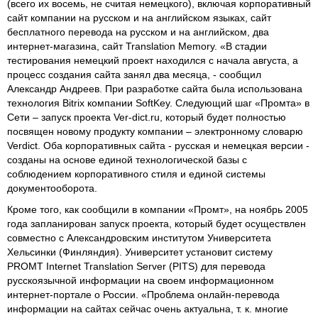
(всего их восемь, не считая немецкого), включая корпоративный
сайт компании на русском и на английском языках, сайт
бесплатного перевода на русском и на английском, два
интернет-магазина, сайт Translation Memory. «В стадии
тестирования немецкий проект находился с начала августа, а
процесс создания сайта занял два месяца, - сообщил
Александр Андреев. При разработке сайта была использована
технология Bitrix компании SoftKey. Следующий шаг «Промта» в
Сети – запуск проекта Ver-dict.ru, который будет полностью
посвящен новому продукту компании – электронному словарю
Verdict. Оба корпоративных сайта - русская и немецкая версии -
созданы на основе единой технологической базы с
соблюдением корпоративного стиля и единой системы
документооборота.
Кроме того, как сообщили в компании «Промт», на ноябрь 2005
года запланирован запуск проекта, который будет осуществлен
совместно с Александровским институтом Университета
Хельсинки (Финляндия). Университет установит систему
PROMT Internet Translation Server (PITS) для перевода
русскоязычной информации на своем информационном
интернет-портале о России. «Проблема онлайн-перевода
информации на сайтах сейчас очень актуальна, т. к. многие