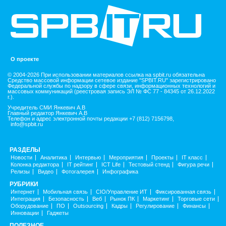
О проекте
© 2004-2026 При использовании материалов ссылка на spbit.ru обязательна
Средство массовой информации сетевое издание "SPBIT.RU" зарегистрировано
Федеральной службы по надзору в сфере связи, информационных технологий и
массовых коммуникаций (реестровая запись ЭЛ № ФС 77 - 84345 от 26.12.2022
г.).
Учредитель СМИ Янкевич А.В
Главный редактор Янкевич А.В
Телефон и адрес электронной почты редакции +7 (812) 7156798,
info@spbit.ru
РАЗДЕЛЫ
Новости
Аналитика
Интервью
Мероприятия
Проекты
IT класс
Колонка редактора
IT рейтинг
ICT Life
Тестовый стенд
Фигура речи
Релизы
Видео
Фотогалерея
Инфографика
РУБРИКИ
Интернет
Мобильная связь
CIO/Управление ИТ
Фиксированная связь
Интеграция
Безопасность
Веб
Рынок ПК
Маркетинг
Торговые сети
Оборудование
ПО
Outsourcing
Кадры
Регулирование
Финансы
Инновации
Гаджеты
ПОЛЕЗНОЕ