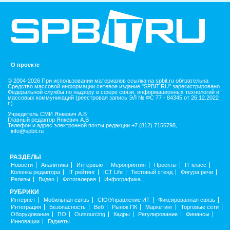
О проекте
© 2004-2026 При использовании материалов ссылка на spbit.ru обязательна
Средство массовой информации сетевое издание "SPBIT.RU" зарегистрировано
Федеральной службы по надзору в сфере связи, информационных технологий и
массовых коммуникаций (реестровая запись ЭЛ № ФС 77 - 84345 от 26.12.2022
г.).
Учредитель СМИ Янкевич А.В
Главный редактор Янкевич А.В
Телефон и адрес электронной почты редакции +7 (812) 7156798,
info@spbit.ru
РАЗДЕЛЫ
Новости
Аналитика
Интервью
Мероприятия
Проекты
IT класс
Колонка редактора
IT рейтинг
ICT Life
Тестовый стенд
Фигура речи
Релизы
Видео
Фотогалерея
Инфографика
РУБРИКИ
Интернет
Мобильная связь
CIO/Управление ИТ
Фиксированная связь
Интеграция
Безопасность
Веб
Рынок ПК
Маркетинг
Торговые сети
Оборудование
ПО
Outsourcing
Кадры
Регулирование
Финансы
Инновации
Гаджеты