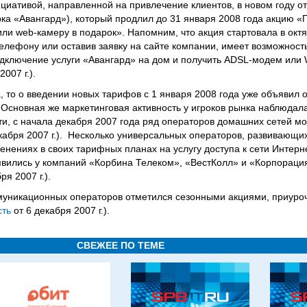
циативой, направленной на привлечение клиентов, в новом году о
ка «Авангард»), который продлил до 31 января 2008 года акцию 
ли web-камеру в подарок». Напомним, что акция стартовала в октя
телефону или оставив заявку на сайте компании, имеет возможност
подключение услуги «Авангард» на дом и получить ADSL-модем или
2007 г.).
а, то о введении новых тарифов с 1 января 2008 года уже объявил
). Основная же маркетинговая активность у игроков рынка наблюдал
сти, с начала декабря 2007 года ряд операторов домашних сетей 
кабря 2007 г.). Несколько универсальных операторов, развивающи
нениях в своих тарифных планах на услугу доступа к сети Интернет
явились у компаний «Корбина Телеком», «ВестКолл» и «Корпораци
ря 2007 г.).
ммуникационных операторов отметился сезонными акциями, приуро
сть
от 6 декабря 2007 г.).
СВЕЖЕЕ ПО ТЕМЕ