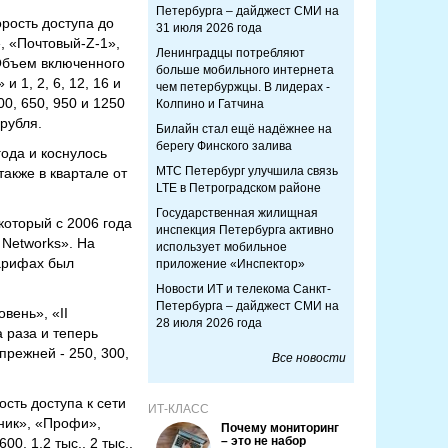
Петербурга – дайджест СМИ на
рость доступа до
31 июля 2026 года
, «Почтовый-Z-1»,
Ленинградцы потребляют
Объем включенного
больше мобильного интернета
 1, 2, 6, 12, 16 и
чем петербуржцы. В лидерах -
0, 650, 950 и 1250
Колпино и Гатчина
рубля.
Билайн стал ещё надёжнее на
берегу Финского залива
ода и коснулось
МТС Петербург улучшила связь
акже в квартале от
LTE в Петроградском районе
Государственная жилищная
который с 2006 года
инспекция Петербурга активно
 Networks». На
использует мобильное
тарифах был
приложение «Инспектор»
Новости ИТ и телекома Санкт-
Петербурга – дайджест СМИ на
вень», «II
28 июля 2026 года
а раза и теперь
прежней - 250, 300,
Все новости
сть доступа к сети
ИТ-КЛАСС
ник», «Профи»,
Почему мониторинг
– это не набор
0, 1,2 тыс., 2 тыс.,