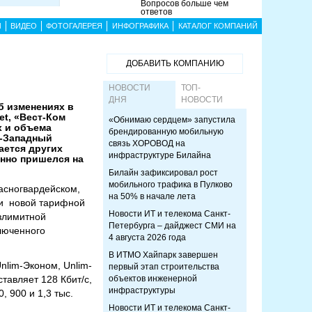
Вопросов больше чем
ответов
Ы
ВИДЕО
ФОТОГАЛЕРЕЯ
ИНФОГРАФИКА
КАТАЛОГ КОМПАНИЙ
ДОБАВИТЬ КОМПАНИЮ
НОВОСТИ
ТОП-
ДНЯ
НОВОСТИ
б изменениях в
et, «Вест-Ком
«Обнимаю сердцем» запустила
х и объема
брендированную мобильную
о-Западный
связь ХОРОВОД на
ается других
инфраструктуре Билайна
онно пришелся на
Билайн зафиксировал рост
мобильного трафика в Пулково
расногвардейском,
на 50% в начале лета
ии новой тарифной
Новости ИТ и телекома Санкт-
езлимитной
Петербурга – дайджест СМИ на
ключенного
4 августа 2026 года
В ИТМО Хайпарк завершен
lim-Эконом, Unlim-
первый этап строительства
ставляет 128 Кбит/с,
объектов инженерной
инфраструктуры
, 900 и 1,3 тыс.
Новости ИТ и телекома Санкт-