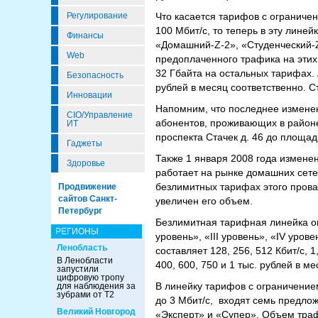
Регулирование
Что касается тарифов с ограниче
100 Мбит/с, то теперь в эту лине
Финансы
«Домашний-Z-2», «Студенческий-
Web
предоплаченного трафика на этих 
32 Гбайта на остальных тарифах. 
Безопасность
рублей в месяц соответственно. С
Инновации
Напомним, что последнее изменен
CIO/Управление
абонентов, проживающих в районе
ИТ
проспекта Стачек д. 46 до площад
Гаджеты
Также 1 января 2008 года измене
Здоровье
работает на рынке домашних сете
безлимитных тарифах этого прова
Продвижение
сайтов Санкт-
увеличен его объем.
Петербург
Безлимитная тарифная линейка оп
РЕГИОНЫ
уровень», «III уровень», «IV уров
Ленобласть
составляет 128, 256, 512 Кбит/с, 
В Ленобласти
400, 600, 750 и 1 тыс. рублей в м
запустили
цифровую тропу
В линейку тарифов с ограничение
для наблюдения за
зубрами от Т2
до 3 Мбит/с, входят семь предло
Великий Новгород
«Эксперт» и «Супер». Объем трафик