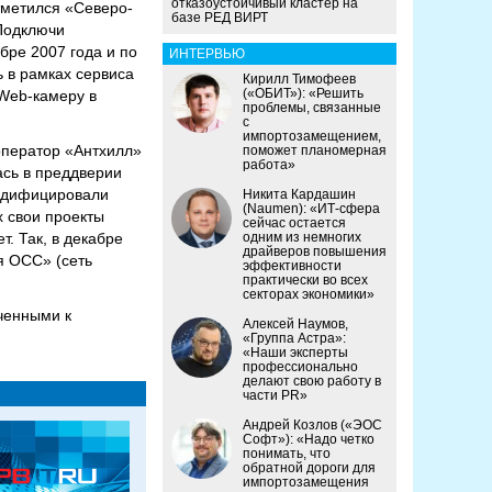
отказоустойчивый кластер на
тметился «Северо-
базе РЕД ВИРТ
«Подключи
бре 2007 года и по
ИНТЕРВЬЮ
ь в рамках сервиса
Кирилл Тимофеев
(«ОБИТ»): «Решить
 Web-камеру в
проблемы, связанные
с
импортозамещением,
 оператор «Антхилл»
поможет планомерная
работа»
ась в преддверии
модифицировали
Никита Кардашин
(Naumen): «ИТ-сфера
х свои проекты
сейчас остается
. Так, в декабре
одним из немногих
драйверов повышения
я ОСС» (сеть
эффективности
практически во всех
секторах экономики»
ченными к
Алексей Наумов,
«Группа Астра»:
«Наши эксперты
профессионально
делают свою работу в
части PR»
Андрей Козлов («ЭОС
Софт»): «Надо четко
понимать, что
обратной дороги для
импортозамещения