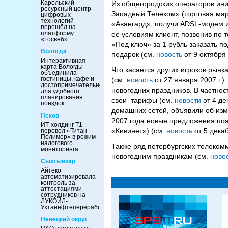
Карельский
Из общегородских операторов ини
ресурсный центр
Западный Телеком» (торговая мар
цифровых
технологий
«Авангард», получи ADSL-модем и
перешёл на
платформу
ее условиям клиент, позвонив по 
«Госвеб»
«Под ключ» за 1 рубль заказать 
Вологда
подарок (см.
новость
от 9 октября 
Интерактивная
карта Вологды
Что касается других игроков рынк
объединила
гостиницы, кафе и
(см.
новость
от 27 января 2007 г.
достопримечательности
новогодних праздников. В частно
для удобного
планирования
свои тарифы (см.
новости
от 4 де
поездок
домашних сетей, объявили об изме
Псков
2007 года новые предложения по
ИТ-холдинг Т1
«Кивинет») (см.
новость
от 5 декаб
перевел «Титан-
Полимер» в режим
налогового
Также ряд петербургских телеко
мониторинга
новогодним праздникам (см.
ново
Сыктывкар
Айтеко
автоматизировала
контроль за
аттестациями
сотрудников на
ЛУКОЙЛ-
Ухтанефтепереработка
Ненецкий округ