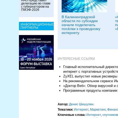
НАО представил
делегацию во главе
с губернатором на
ПМЭФ-2026
В Калининградской
«
области по субсидии
т
ИНФОРМАЦИОННЫЕ
начали подключать
п
ПАРТНЕРЫ
посёлки к проводному
«
интернету.
ИНТЕРЕСНЫЕ ССЫЛКИ
Главный исполнительный директор
интернет с портативных устройст
ZyXEL выпустил новые ресиверы
На рекомендательном сервисе Им
«Доктор Веб»: Обзор вирусной и 
Программные продукты компании 
Автор:
Денис Шишулин
.
Тематики:
Интернет
,
Маркетинг
,
Финан
Ключевые слова:
Интернет
,
спутников