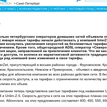
 РЕГИОН
> Санкт-Петербург
Ы
IT КЛАСС
КОЛОНКА РЕДАКТОРА
IT РЕЙТИНГ
ТЕСТОВЫЙ СТЕНД
РЕЛИЗ
а
колько петербургских операторов домашних сетей объявили о
 1 января новые тарифы начали действовать у компаний InterZ
ния коснулись увеличения скоростей на безлимитных тарифа
аничением. Кроме того, общегородской ADSL-оператор «Север
ия акции, направленной на привлечение клиентов. Что же кас
 доступа, то всплеск их маркетинговой активности традици
гда ряд компаний внес изменения в свои тарифы.
terZet, присутствующий в восьми районах города - Фрунзенском, К
ком, Красносельском, Невском и Приморском, - объявил о введен
ифы для абонентов компании во всех районах действия сети. В б
 скорость доступа, а на тарифах с ограничением по количеству в
личен его объем.
омпании теперь представлена шестью тарифами под названиями Un
Z-4 и Unlim-Z-5. Скорость доступа к сети на этих тарифных планах со
венно. Абонплата на этих предложениях составляет 400, 450, 550, 650