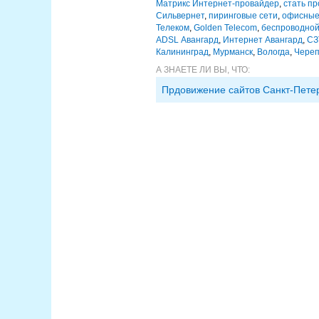
Матрикс Интернет-провайдер
,
стать п
Сильвернет
,
пиринговые сети
,
офисные
Телеком
,
Golden Telecom
,
беспроводной
ADSL Авангард
,
Интернет Авангард
,
СЗ
Калининград
,
Мурманск
,
Вологда
,
Череп
А ЗНАЕТЕ ЛИ ВЫ, ЧТО:
Прдовижение сайтов Санкт-Пете