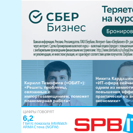
Никита Кардашин
Кирилл Тимофеев («ОБИТ»):
«ИТ-сфера сейча
«Решить проблемы,
одним из немног
связанные с
повышения эффе
импортозамещением, поможет
практически во в
планомерная работа»
экономики»
ЦИФРЫ ГОВОРЯТ
6,2
Гбит/с показала InfoWatch
ARMA Стена (NGFW)