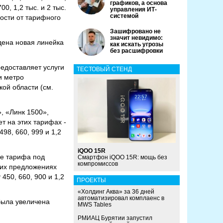
графиков, а основа
0, 1,2 тыс. и 2 тыс.
управления ИТ-
системой
мости от тарифного
Зашифровано не
значит невидимо:
дена новая линейка
как искать угрозы
без расшифровки
едоставляет услуги
ТЕСТОВЫЙ СТЕНД
и метро
кой области (см.
, «Линк 1500»,
т на этих тарифах -
98, 660, 999 и 1,2
iQOO 15R
ре тарифа под
Смартфон iQOO 15R: мощь без
компромиссов
тих предложениях
 450, 660, 900 и 1,2
ПРОЕКТЫ
«Холдинг Аква» за 36 дней
автоматизировал комплаенс в
была увеличена
MWS Tables
РМИАЦ Бурятии запустил