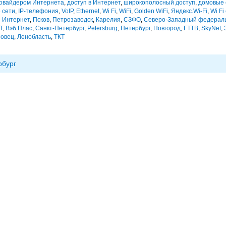
ровайдером Интернета
,
доступ в Интернет
,
широкополосный доступ
,
домовые
 сети
,
IP-телефония
,
VoIP
,
Ethernet
,
Wi Fi
,
WiFi
,
Golden WiFi
,
Яндекс.Wi-Fi
,
Wi Fi
 Интернет
,
Псков
,
Петрозаводск
,
Карелия
,
СЗФО
,
Северо-Западный федераль
Т
,
Вэб Плас
,
Санкт-Петербург
,
Petersburg
,
Петербург
,
Новгород
,
FTTB
,
SkyNet
,
овец
,
Ленобласть
,
ТКТ
рбург