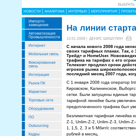
ВЫБРАТЬ
НОВОСТИ
АНАЛИТИКА
ИНТЕРВЬЮ
МЕРОПРИЯТИЯ
ПРОЕКТ
Импорто­
Замещение
На линии старт
Автоматизация
Промышленности
10.01.2008 |
ДЕНИС ШИШУЛИН
Интернет
С начала нового 2008 года нес
своих тарифных планах. Так, с
Мобильная связь
Трейд» и HomeUser. Нововведе
трафика на тарифах с его огр
Фиксированная
Телеком» продлил сроки действ
связь
игроков рынка широкополосного
последний месяц 2007 года, ко
Интеграция
С 1 января 2008 года оператор In
Рынок ПК
Кировском, Калининском, Выборгс
Маркетинг
сетки. Были запущены единые тар
Торговые сети
тарифной линейке была увеличена
предоплаченного трафика был уве
Оборудование
Безлимитная тарифная линейка к
ПО
Z-1, Unlim-Z-2, Unlim-Z-3, Unlim-
Outsourcing
1, 1,5, 2, 3 и 5 Мбит/с соответст
рублей в месяц.
Кадры