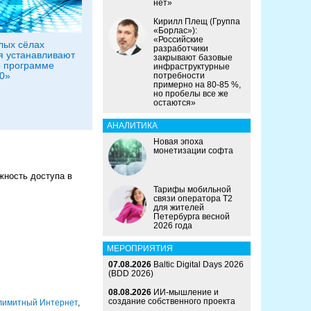
нет»
Кирилл Плещ (Группа
«Борлас»):
«Российские
лых сёлах
разработчики
 устанавливают
закрывают базовые
о программе
инфраструктурные
0»
потребности
примерно на 80-85 %,
но пробелы все же
остаются»
АНАЛИТИКА
Новая эпоха
монетизации софта
жность доступа в
Тарифы мобильной
связи оператора Т2
для жителей
Петербурга весной
2026 года
МЕРОПРИЯТИЯ
07.08.2026
Baltic Digital Days 2026
(BDD 2026)
08.08.2026
ИИ-мышление и
создание собственного проекта
лимитный Интернет
,