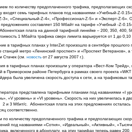
нием по количеству предоплаченного трафика, предполагающих ско
йку входят семь тарифных планов под названиями «Учебный-Z-0.15»
Z-3», «Специальный-Z-4», «Профессионал-Z-5» и «Эксперт-Z-6». 
предложениях составляет 150 Мбайт на тарифе «Учебный -Z-0.15» и
Абонентская плата на данной тарифной линейке – 200, 350, 400, 50
тоимость 1 Мбайта трафика сверх лимита варьируется от 1 до 0,10 
ие в тарифных планах у InterZet произошло в сентябре прошлого г
 станций метро «Ленинский проспект» и «Проспект Ветеранов», а т
и Стачек (см.
новость
от 27 августа 2007 г.).
ния в тарифных планах произошли у оператора «Вест-Ком Трейд», 
й в Приморском районе Петербурга в рамках своего проекта «WKT
йдера была увеличена скорость доступа к сети, а на трафиковых 
ератора представлена тарифными планами под названиями «I уро
ень», «V уровень» и «VI уровень». Скорость на них увеличилась в дв
1, 2 и 3 Мбит/с. Абонентская плата на этих предложениях осталась 
есяц соответственно.
м по количеству предоплаченного трафика и предполагающих скоро
жений под названиями «Сотня», «Идеальный», «Активный», «Тысяч
а, включенного в абонплату, на этих тарифах теперь равен 200, 60