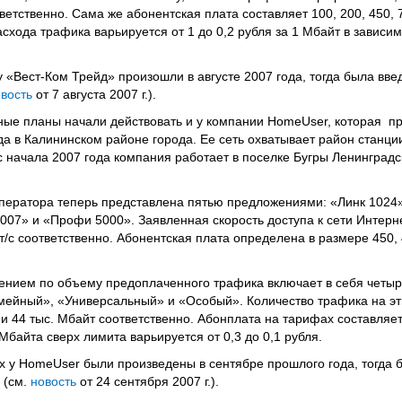
тветственно. Сама же абонентская плата составляет 100, 200, 450, 70
схода трафика варьируется от 1 до 0,2 рубля за 1 Мбайт в зависи
 «Вест-Ком Трейд» произошли в августе 2007 года, тогда была вве
вость
от 7 августа 2007 г.).
ные планы начали действовать и у компании HomeUser, которая пр
ода в Калининском районе города. Ее сеть охватывает район станци
 начала 2007 года компания работает в поселке Бугры Ленинградс
ератора теперь представлена пятью предложениями: «Линк 1024»
007» и «Профи 5000». Заявленная скорость доступа к сети Интерне
т/с соответственно. Абонентская плата определена в размере 450, 4
ением по объему предоплаченного трафика включает в себя четы
ейный», «Универсальный» и «Особый». Количество трафика на э
с. и 44 тыс. Мбайт соответственно. Абонплата на тарифах составляет
Мбайта сверх лимита варьируется от 0,3 до 0,1 рубля.
 у HomeUser были произведены в сентябре прошлого года, тогда 
 (см.
новость
от 24 сентября 2007 г.).