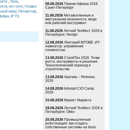
 сети
,
Tiera
,
08.08.2026
Пикник Афиши 2026
 сети
,
хот-спот
,
Голден
Санкт-Петербург
ный округ
,
Петерстар
,
11.08.2026
Метавселенные и
Зебра
,
IP TV
,
виртуальная реальность: мода
или рабочий инструмент
11.08.2026
Летний ТехФест 2026 в
Петербурге: Nexign
12.08.2026
Лекторий BITOBE: ИТ-
навигатор: управление
сложностью
13.08.2026
СтройТех 2026. Точки
роста: инструменты и решения.
Технологический переход в
строительстве
13.08.2026
Арктика – Регионы
2026
14.08.2026
Infostart CIO Camp
2026
15.08.2026
Маркет Маркета
18.08.2026
Летний ТехФест 2026 в
Петербурге: Okko
20.08.2026
Промышленная
роботизация: как создать
собственные системы на базе