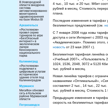
В Новгородской
4 тыс., 10 тыс. и 20 тыс. Мбит соо
области внедрена
система
рублей в месяц. Стоимость перера
автоматизированного
плана.
мониторинга
здравоохранения
на базе Modus BI
Последние изменения в тарифах у
безлимитных предложений (см.
но
Архангельск
«Ростелеком»
С 7 января 2008 года новы тариф
провел серию
турниров по игре
доступа к сети Интернет с 2003 г
«БезОпасный
интернет» в
«Академическая». Помимо этого, с
экологическом
новость
от 23 мая 2007 г.).
лагере
Кенозерского
национального
Безлимитная тарифная линейка оп
парка
«Учебный 2007», «Пользователь 2
Калининград
1024, 1536, 2048, 3072 и 5120 Кби
«Ростелеком»
тыс. рублей в месяц.
подключил к
цифровым услугам
историческое
Новая линейка тарифов с огранич
здание отеля под
Калининградом
названиями «Оптимальный», «Сем
составляет 2 тыс., 14 тыс., 22 ты
Мурманск
тыс. рублей в месяц. Стоимость 1 
МегаФон обновил
сеть в Кольском
районе Мурманской
Предыдущие изменения в тарифах
области
скорость на безлимитных тарифах
Петрозаводск