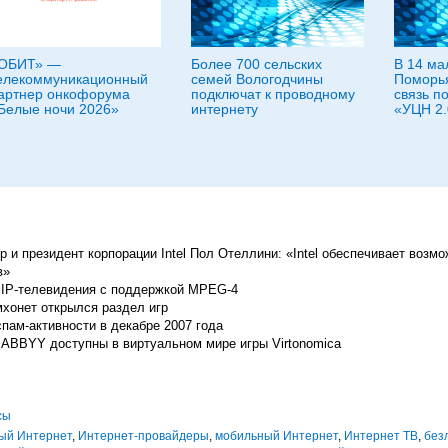
ОБИТ» —
Более 700 сельских
В 14 ма
елекоммуникационный
семей Вологодчины
Поморья
артнер онкофорума
подключат к проводному
связь п
Белые ночи 2026»
интернету
«УЦН 2.
 и президент корпорации Intel Пол Отеллини: «Intel обеспечивает возмо
в»
 IP-телевидения с поддержкой MPEG-4
хонет открылся раздел игр
спам-активности в декабре 2007 года
ABBYY доступны в виртуальном мире игры Virtonomica
сы
ый Интернет
,
Интернет-провайдеры
,
мобильный Интернет
,
Интернет ТВ
,
без