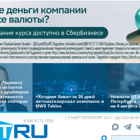
 (Naumen):
с остается
их драйверов
ктивности
«Холдинг Аква» за 36 дней
Новости ИТ и
сех секторах
автоматизировал комплаенс в
Петербурга 
MWS Tables
на 4 августа 
САНКТ-ПЕТЕРБУРГ
23.4
°
ЦБ
USD 80.93
6 АВГУСТА 2026