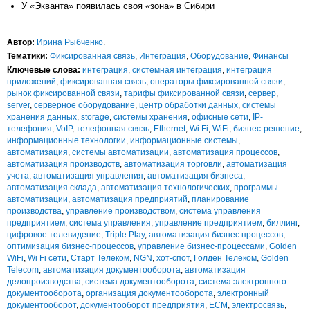
У «Экванта» появилась своя «зона» в Сибири
Автор:
Ирина Рыбченко
.
Тематики:
Фиксированная связь
,
Интеграция
,
Оборудование
,
Финансы
Ключевые слова:
интеграция
,
системная интеграция
,
интеграция
приложений
,
фиксированная связь
,
операторы фиксированной связи
,
рынок фиксированной связи
,
тарифы фиксированной связи
,
сервер
,
server
,
серверное оборудование
,
центр обработки данных
,
системы
хранения данных
,
storage
,
системы хранения
,
офисные сети
,
IP-
телефония
,
VoIP
,
телефонная связь
,
Ethernet
,
Wi Fi
,
WiFi
,
бизнес-решение
,
информационные технологии
,
информационные системы
,
автоматизация
,
системы автоматизации
,
автоматизация процессов
,
автоматизация производств
,
автоматизация торговли
,
автоматизация
учета
,
автоматизация управления
,
автоматизация бизнеса
,
автоматизация склада
,
автоматизация технологических
,
программы
автоматизации
,
автоматизация предприятий
,
планирование
производства
,
управление производством
,
система управления
предприятием
,
система управления
,
управление предприятием
,
биллинг
,
цифровое телевидение
,
Triple Play
,
автоматизация бизнес процессов
,
оптимизация бизнес-процессов
,
управление бизнес-процессами
,
Golden
WiFi
,
Wi Fi сети
,
Старт Телеком
,
NGN
,
хот-спот
,
Голден Телеком
,
Golden
Telecom
,
автоматизация документооборота
,
автоматизация
делопроизводства
,
система документооборота
,
система электронного
документооборота
,
организация документооборота
,
электронный
документооборот
,
документооборот предприятия
,
ECM
,
электросвязь
,