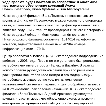
ходе проекта будет поставлено аппаратное и системное
программное обеспечение компаний Avaya
Communications, Cisco Systems и Sun Microsystems.
Нижегородский филиал «ВолгаТелеком» является самым
крупным филиалом Поволжского межрегионального оператора
связи, и оказывает полный спектр услуг фиксированной связи,
является ведущим интернет-провайдером Нижнего Новгорода и
Нижегородской области. Монтированная ёмкость сети
Нижегородского филиала составляет 1014014 телефонных
номеров, задействованная емкость – 948904 номера,
цифровизация сети – 79 %.
Центр обработки вызовов (ЦОВ) нижегородского подразделения
работает с 2003 года. Проект по его установке был реализован
петербургским интегратором «Телеком Дизайн». В рамках
нового проекта руководство компании приняло решение о
расширении масштабов колл-центра и его модернизации:
потребовалось существенно увеличить количество
пользователей системы и перевести центр обработки вызовов
на IP-технологию. Как пояснил начальник ЦОВ нижегородского
филиала «ВолгаТелеком» Андрей Аракчеев, руководство
компании рассчитывает, что обновление системы позволит
«построить распределенный call-центр и без затруднений