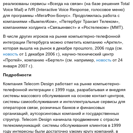
реализованы сервисы «Всегда на связи» (на базе решения Total
Voice Mail) и IVR (Interactive Voice Response, голосовое меню)
для программы «МегаФон-Бонус». Продолжилась работа с
компаниями «ВымпелКом», «Петербург Транзит Телеком»,
компаниями холдинга «Связьинвест» и «Ростелеком» (ММТ).
В числе других игроков на рынке компьютерно-телефонной
интеграции Петербурга можно отметить компанию «Арктел»,
которая вышла на рынок в декабре прошлого, 2006 года (см.
новость
от 1 декабря 2006 г.), научно-технический центр
«Протей», компанию «Бертел» (см. например,
новость
от 24
января 2007 г.).
Подробности
Компания Telecom Design работает на рынке компьютерно-
телефонной интеграции с 1999 года, разрабатывая и внедряя
системы массового обслуживания на основе контакт-центров,
системы самообслуживания и интеллектуальные сервисы для
операторов связи, розничных банков и финансовых
организаций, аутсорсинговых компаний и государственных
структур. Telecom Design начинала продвижение с отрасли
телекоммуникаций: системы обслуживания клиентов в 1999
году интересны были достаточно узкому кругу компаний, в