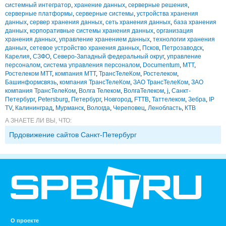
системный интегратор
,
хранение данных
,
серверные решения
,
серверные платформы
,
серверные системы
,
устройства хранения
данных
,
сервер хранения данных
,
сеть хранения данных
,
база хранения
данных
,
корпоративные системы хранения данных
,
организация
хранения данных
,
управление хранением данных
,
технологии хранения
данных
,
сетевое устройство хранения данных
,
Псков
,
Петрозаводск
,
Карелия
,
СЗФО
,
Северо-Западный федеральный округ
,
управление
персоналом
,
система управления персоналом
,
Documentum
,
МТТ
,
Ростелеком МТТ
,
компания МТТ
,
ТрансТелеКом
,
Ростелеком
,
Башинформсвязь
,
компания ТрансТелеКом
,
ЗАО ТрансТелеКом
,
ЗАО
компания ТрансТелеКом
,
Волга Телеком
,
ВолгаТелеком
,
j
,
Санкт-
Петербург
,
Petersburg
,
Петербург
,
Новгород
,
FTTB
,
Таттелеком
,
Зебра
,
IP
TV
,
Калининград
,
Мурманск
,
Вологда
,
Череповец
,
Ленобласть
,
КТВ
А ЗНАЕТЕ ЛИ ВЫ, ЧТО:
Прдовижение сайтов Санкт-Петербург
О проекте