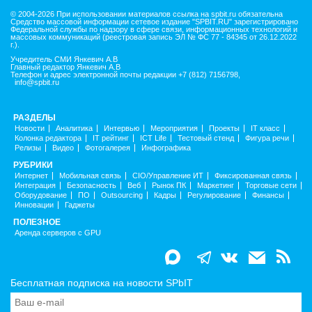
© 2004-2026 При использовании материалов ссылка на spbit.ru обязательна
Средство массовой информации сетевое издание "SPBIT.RU" зарегистрировано
Федеральной службы по надзору в сфере связи, информационных технологий и
массовых коммуникаций (реестровая запись ЭЛ № ФС 77 - 84345 от 26.12.2022
г.).
Учредитель СМИ Янкевич А.В
Главный редактор Янкевич А.В
Телефон и адрес электронной почты редакции +7 (812) 7156798,
info@spbit.ru
РАЗДЕЛЫ
Новости
Аналитика
Интервью
Мероприятия
Проекты
IT класс
Колонка редактора
IT рейтинг
ICT Life
Тестовый стенд
Фигура речи
Релизы
Видео
Фотогалерея
Инфографика
РУБРИКИ
Интернет
Мобильная связь
CIO/Управление ИТ
Фиксированная связь
Интеграция
Безопасность
Веб
Рынок ПК
Маркетинг
Торговые сети
Оборудование
ПО
Outsourcing
Кадры
Регулирование
Финансы
Инновации
Гаджеты
ПОЛЕЗНОЕ
Аренда серверов с GPU
Бесплатная подписка на новости SPbIT