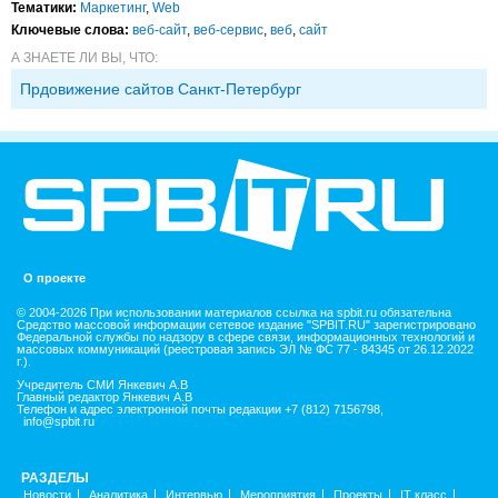
Тематики:
Маркетинг
,
Web
Ключевые слова:
веб-сайт
,
веб-сервис
,
веб
,
сайт
А ЗНАЕТЕ ЛИ ВЫ, ЧТО:
Прдовижение сайтов Санкт-Петербург
О проекте
© 2004-2026 При использовании материалов ссылка на spbit.ru обязательна
Средство массовой информации сетевое издание "SPBIT.RU" зарегистрировано
Федеральной службы по надзору в сфере связи, информационных технологий и
массовых коммуникаций (реестровая запись ЭЛ № ФС 77 - 84345 от 26.12.2022
г.).
Учредитель СМИ Янкевич А.В
Главный редактор Янкевич А.В
Телефон и адрес электронной почты редакции +7 (812) 7156798,
info@spbit.ru
РАЗДЕЛЫ
Новости
Аналитика
Интервью
Мероприятия
Проекты
IT класс