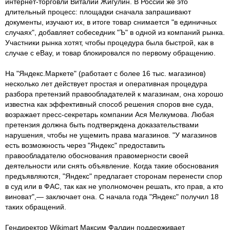
интернет-торговли Виталий Жигулин. В России же это
длительный процесс: площадки сначала запрашивают
документы, изучают их, в итоге товар снимается "в единичных
случаях", добавляет собеседник "Ъ" в одной из компаний рынка.
Участники рынка хотят, чтобы процедура была быстрой, как в
случае с eBay, и товар блокировался по первому обращению.
На "Яндекс.Маркете" (работает с более 16 тыс. магазинов)
несколько лет действует простая и оперативная процедура
разбора претензий правообладателей к магазинам, она хорошо
известна как эффективный способ решения споров вне суда,
возражает пресс-секретарь компании Ася Мелкумова. Любая
претензия должна быть подтверждена доказательствами
нарушения, чтобы не ущемить права магазинов. "У магазинов
есть возможность через "Яндекс" предоставить
правообладателю обоснования правомерности своей
деятельности или снять объявление. Когда такие обоснования
предъявляются, "Яндекс" предлагает сторонам перенести спор
в суд или в ФАС, так как не уполномочен решать, кто прав, а кто
виноват",— заключает она. С начала года "Яндекс" получил 18
таких обращений.
Гендиректор Wikimart Максим Фалдин поддерживает