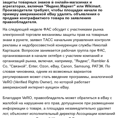
защиты товарных знаков в онлайн-магазинах и
агрегаторах, включая "Яндекс.Маркет" или Wikimart.
Производители требуют, чтобы площадки начали по
примеру американской eBay удалять объявления о
продаже контрафактного товара по заявлению
правообладателя.
На следующей неделе ФАС обсудит с участниками рынка
электронной торговли механизмы защиты прав на товарные
знаки в рунете, заявил ТАСС начальник управления контроля
рекламы и недобросовестной конкуренции службы Николай
Карташов. Вопросом занимается рабочая группа при ФАС,
организованная в начале октября с участием компаний и
организаций рынка, включая, например, "Яндекс", Rambler &
Co, "Связной", Enter, Ozon, eBay, Canon, Samsung, РАТЭК. По
словам чиновника, одним из возможных вариантов
регулирования может стать введение программы, аналогичной
VeRO (Verified Rights Owner), по которой работает
американский интернет-аукцион eBay.
Благодаря VeRO, правообладатель может обратиться в eBay с
жалобой на нарушение его прав, допущенное при размещении
информации о товаре, а площадка незамедлительно удаляет
лот, объясняет исполнительный директор Ассоциации компаний