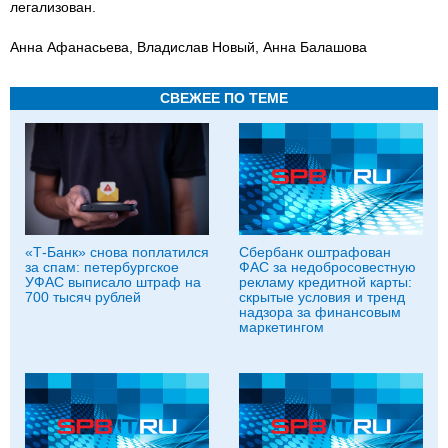
легализован.
Анна Афанасьева, Владислав Новый, Анна Балашова
СВЕЖЕЕ ПО ТЕМЕ
«Т-Банк» снова поплатился
Сбербанк оштрафован
за спам: петербургское
ФАС за недобросовестную
УФАС выписало штраф на
рекламу кредитной карты:
700 тысяч рублей
скрытые условия и тренд
надзора за финансовым
маркетингом