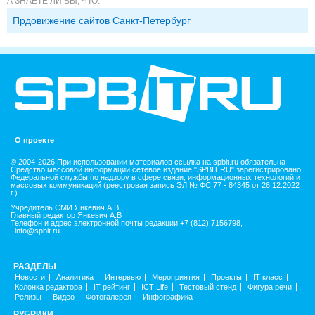
А ЗНАЕТЕ ЛИ ВЫ, ЧТО:
Прдовижение сайтов Санкт-Петербург
О проекте
© 2004-2026 При использовании материалов ссылка на spbit.ru обязательна
Средство массовой информации сетевое издание "SPBIT.RU" зарегистрировано
Федеральной службы по надзору в сфере связи, информационных технологий и
массовых коммуникаций (реестровая запись ЭЛ № ФС 77 - 84345 от 26.12.2022
г.).
Учредитель СМИ Янкевич А.В
Главный редактор Янкевич А.В
Телефон и адрес электронной почты редакции +7 (812) 7156798,
info@spbit.ru
РАЗДЕЛЫ
Новости
Аналитика
Интервью
Мероприятия
Проекты
IT класс
Колонка редактора
IT рейтинг
ICT Life
Тестовый стенд
Фигура речи
Релизы
Видео
Фотогалерея
Инфографика
РУБРИКИ