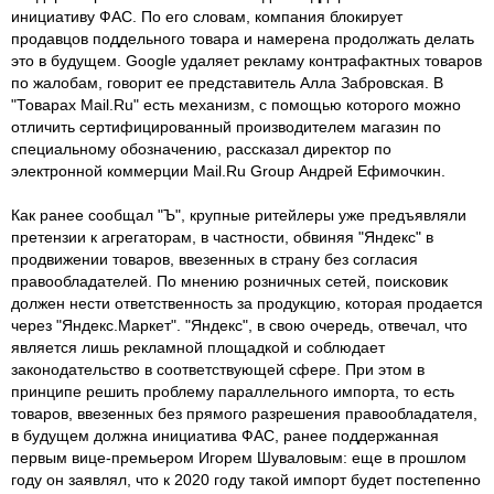
инициативу ФАС. По его словам, компания блокирует
продавцов поддельного товара и намерена продолжать делать
это в будущем. Google удаляет рекламу контрафактных товаров
по жалобам, говорит ее представитель Алла Забровская. В
"Товарах Mail.Ru" есть механизм, с помощью которого можно
отличить сертифицированный производителем магазин по
специальному обозначению, рассказал директор по
электронной коммерции Mail.Ru Group Андрей Ефимочкин.
Как ранее сообщал "Ъ", крупные ритейлеры уже предъявляли
претензии к агрегаторам, в частности, обвиняя "Яндекс" в
продвижении товаров, ввезенных в страну без согласия
правообладателей. По мнению розничных сетей, поисковик
должен нести ответственность за продукцию, которая продается
через "Яндекс.Маркет". "Яндекс", в свою очередь, отвечал, что
является лишь рекламной площадкой и соблюдает
законодательство в соответствующей сфере. При этом в
принципе решить проблему параллельного импорта, то есть
товаров, ввезенных без прямого разрешения правообладателя,
в будущем должна инициатива ФАС, ранее поддержанная
первым вице-премьером Игорем Шуваловым: еще в прошлом
году он заявлял, что к 2020 году такой импорт будет постепенно