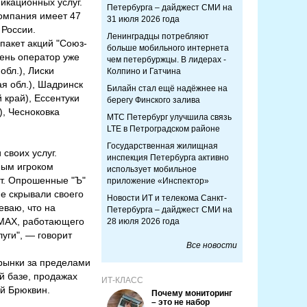
икационных услуг.
Петербурга – дайджест СМИ на
Компания имеет 47
31 июля 2026 года
 России.
Ленинградцы потребляют
акет акций "Союз-
больше мобильного интернета
ень оператор уже
чем петербуржцы. В лидерах -
обл.), Лиски
Колпино и Гатчина
я обл.), Шадринск
Билайн стал ещё надёжнее на
 край), Ессентуки
берегу Финского залива
), Чесноковка
МТС Петербург улучшила связь
LTE в Петроградском районе
Государственная жилищная
своих услуг.
инспекция Петербурга активно
ным игроком
использует мобильное
ет. Опрошенные "Ъ"
приложение «Инспектор»
е скрывали своего
Новости ИТ и телекома Санкт-
еваю, что на
Петербурга – дайджест СМИ на
iMAX, работающего
28 июля 2026 года
уги", — говорит
Все новости
рынки за пределами
й базе, продажах
ИТ-КЛАСС
ий Брюквин.
Почему мониторинг
– это не набор