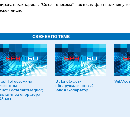
тировать как тарифы "Союз-Телекома", так и сам факт наличия у к
еской нише.
СВЕЖЕЕ ПО ТЕМЕ
reshTel освежили
В Ленобласти
WiMAX д
исконтом.
обнаружился новый
quot;Ростелеком&quot;
WiMAX-оператор
аплатит за оператора
43 млн