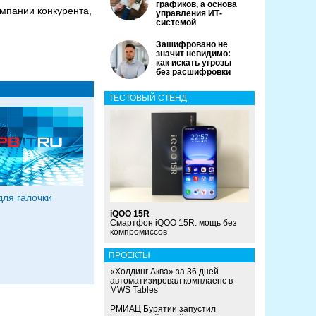
графиков, а основа
омпании конкурента,
управления ИТ-
системой
Зашифровано не
значит невидимо:
как искать угрозы
без расшифровки
ТЕСТОВЫЙ СТЕНД
ля галочки
iQOO 15R
Смартфон iQOO 15R: мощь без
компромиссов
ПРОЕКТЫ
«Холдинг Аква» за 36 дней
автоматизировал комплаенс в
MWS Tables
РМИАЦ Бурятии запустил