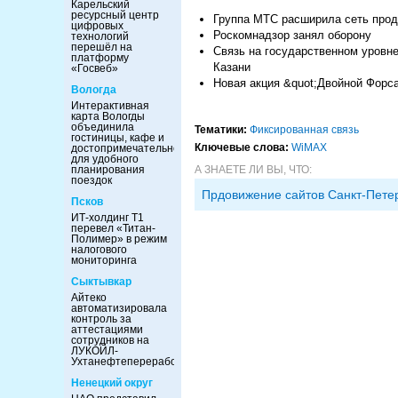
Карельский
ресурсный центр
Группа МТС расширила сеть прод
цифровых
Роскомнадзор занял оборону
технологий
перешёл на
Связь на государственном уровн
платформу
Казани
«Госвеб»
Новая акция &quot;Двойной Форса
Вологда
Интерактивная
карта Вологды
объединила
Тематики:
Фиксированная связь
гостиницы, кафе и
Ключевые слова:
WiMAX
достопримечательности
для удобного
планирования
А ЗНАЕТЕ ЛИ ВЫ, ЧТО:
поездок
Прдовижение сайтов Санкт-Пете
Псков
ИТ-холдинг Т1
перевел «Титан-
Полимер» в режим
налогового
мониторинга
Сыктывкар
Айтеко
автоматизировала
контроль за
аттестациями
сотрудников на
ЛУКОЙЛ-
Ухтанефтепереработка
Ненецкий округ