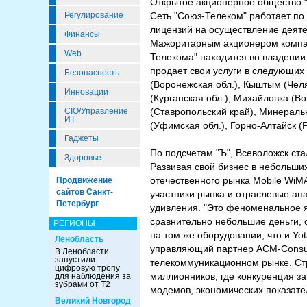
Открытое акционерное общество "
Регулирование
Сеть "Союз-Телеком" работает по 
лицензий на осуществление деятел
Финансы
Мажоритарным акционером компан
Web
Телекома" находится во владении
продает свои услуги в следующих г
Безопасность
(Воронежская обл.), Кыштым (Челя
Инновации
(Курганская обл.), Михайловка (Во
CIO/Управление
(Ставропольский край), Минеральн
ИТ
(Уфимская обл.), Горно-Алтайск (
Гаджеты
По подсчетам "Ъ", Всеволожск ста
Здоровье
Развивая свой бизнес в небольши
отечественного рынка Mobile WiM
Продвижение
сайтов Санкт-
участники рынка и отраслевые ан
Петербург
удивления. "Это феноменальное я
сравнительно небольшие деньги, 
РЕГИОНЫ
на том же оборудовании, что и Y
Ленобласть
управляющий партнер ACM-Consul
В Ленобласти
запустили
телекоммуникационном рынке. Ст
цифровую тропу
миллионников, где конкуренция за
для наблюдения за
зубрами от Т2
модемов, экономических показате
Великий Новгород