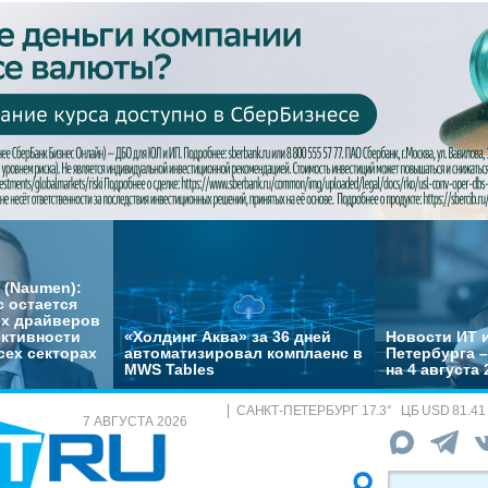
 (Naumen):
с остается
их драйверов
ктивности
«Холдинг Аква» за 36 дней
Новости ИТ и
сех секторах
автоматизировал комплаенс в
Петербурга 
MWS Tables
на 4 августа 
САНКТ-ПЕТЕРБУРГ
17.3
°
ЦБ
USD 81.41
7 АВГУСТА 2026