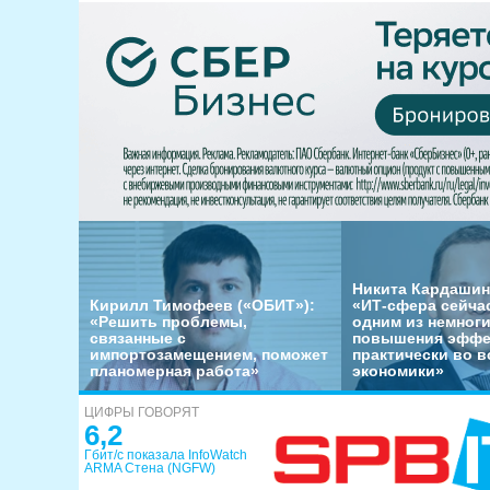
Никита Кардашин
Кирилл Тимофеев («ОБИТ»):
«ИТ-сфера сейча
«Решить проблемы,
одним из немног
связанные с
повышения эффе
импортозамещением, поможет
практически во в
планомерная работа»
экономики»
ЦИФРЫ ГОВОРЯТ
6,2
Гбит/с показала InfoWatch
ARMA Стена (NGFW)