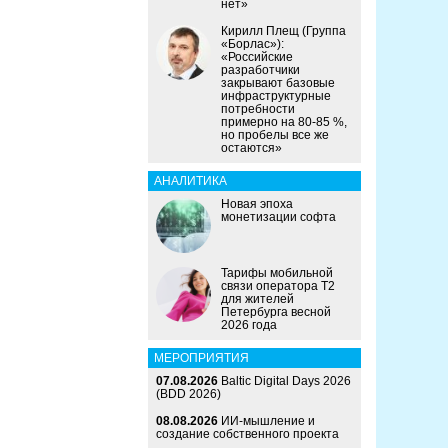
нет»
Кирилл Плещ (Группа
«Борлас»):
«Российские
разработчики
закрывают базовые
инфраструктурные
потребности
примерно на 80-85 %,
но пробелы все же
остаются»
АНАЛИТИКА
Новая эпоха
монетизации софта
Тарифы мобильной
связи оператора Т2
для жителей
Петербурга весной
2026 года
МЕРОПРИЯТИЯ
07.08.2026
Baltic Digital Days 2026
(BDD 2026)
08.08.2026
ИИ-мышление и
создание собственного проекта