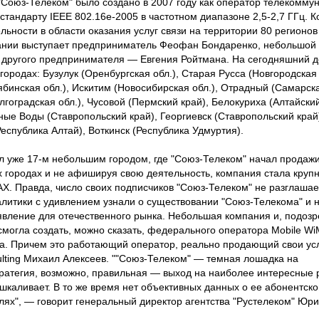
Союз-Телеком" было создано в 2007 году как оператор телекоммун
стандарту IEEE 802.16e-2005 в частотном диапазоне 2,5-2,7 ГГц. 
ьности в области оказания услуг связи на территории 80 регионов
ии выступает предприниматель Феофан Бондаренко, небольшой п
 другого предпринимателя — Евгения Ройтмана. На сегодняшний д
ородах: Бузулук (Оренбургская обл.), Старая Русса (Новгородская 
бинская обл.), Искитим (Новосибирская обл.), Отрадный (Самарска
лгоградская обл.), Чусовой (Пермский край), Белокуриха (Алтайский
ые Воды (Ставропольский край), Георгиевск (Ставропольский край
Республика Алтай), Воткинск (Республика Удмуртия).
л уже 17-м небольшим городом, где "Союз-Телеком" начал продажи 
х городах и не афишируя свою деятельность, компания стала круп
AX. Правда, число своих подписчиков "Союз-Телеком" не разглаша
алитики с удивлением узнали о существовании "Союз-Телекома" и н
вление для отечественного рынка. Небольшая компания и, подозр
смогла создать, можно сказать, федерального оператора Mobile W
ota. Причем это работающий оператор, реально продающий свои усл
ting Михаил Алексеев. ""Союз-Телеком" — темная лошадка на
ратегия, возможно, правильная — выход на наиболее интересные 
шкаливает. В то же время нет объективных данных о ее абонентско
лях", — говорит генеральный директор агентства "Рустелеком" Юр