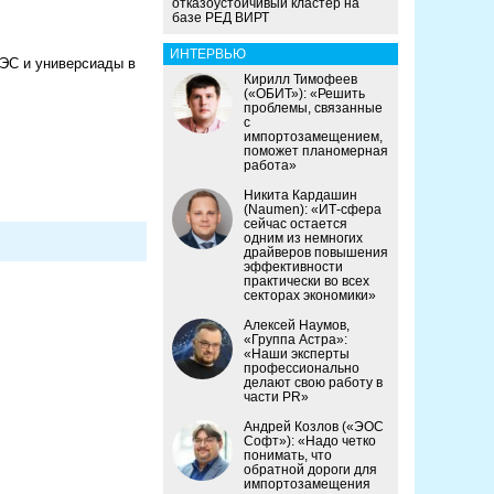
отказоустойчивый кластер на
базе РЕД ВИРТ
ИНТЕРВЬЮ
ТЭС и универсиады в
Кирилл Тимофеев
(«ОБИТ»): «Решить
проблемы, связанные
с
импортозамещением,
поможет планомерная
работа»
Никита Кардашин
(Naumen): «ИТ-сфера
сейчас остается
одним из немногих
драйверов повышения
эффективности
практически во всех
секторах экономики»
Алексей Наумов,
«Группа Астра»:
«Наши эксперты
профессионально
делают свою работу в
части PR»
Андрей Козлов («ЭОС
Софт»): «Надо четко
понимать, что
обратной дороги для
импортозамещения