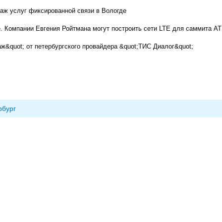
аж услуг фиксированной связи в Вологде
е. Компании Евгения Ройтмана могут построить сети LTE для саммита А
ж&quot; от петербургского провайдера &quot;ТИС Диалог&quot;
рбург