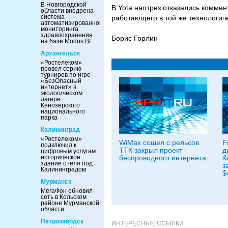
В Новгородской
В Yota наотрез отказались коммен
области внедрена
система
работающего в той же технологич
автоматизированного
мониторинга
здравоохранения
Борис Горлин
на базе Modus BI
Архангельск
«Ростелеком»
провел серию
турниров по игре
«БезОпасный
интернет» в
экологическом
лагере
Кенозерского
национального
парка
Калининград
«Ростелеком»
WiMax сошел с рельсов.
F
подключил к
ТТК закрыл проект
д
цифровым услугам
историческое
беспроводного интернета
&
здание отеля под
з
Калининградом
$
Мурманск
МегаФон обновил
сеть в Кольском
районе Мурманской
области
Петрозаводск
ИНТЕРЕСНЫЕ ССЫЛКИ