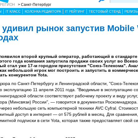
 РЕГИОН
> Санкт-Петербург
Ы
IT КЛАСС
КОЛОНКА РЕДАКТОРА
IT РЕЙТИНГ
ТЕСТОВЫЙ СТЕНД
РЕЛИЗ
 удивил рынок запустив Mobile
одах
 появился второй крупный оператор, работающий в стандарте
этого года компания запустила продажи своих услуг во Всев
рый стал уже 17-м городом присутствия "Союз-Телекома". Ана
как небольшой игрок мог построить и запустить в коммерчес
ать конкурентом Yota.
ора по Санкт-Петербургу и Ленинградской области, "Союз-Телеко
ю эксплуатацию 11 апреля 2011 года. "Вводимые в эксплуатацию с
нинградской области соответствуют рабочему проекту и виду услу
ора (Минсвязи) России", — говорится в документах Роскомнадзора
г через небольшую сеть компьютерной техники AVC Cyfral. Стоимо
имитный доступ в интернет — от 575 рублей в месяц. Для сравнения,
митной подписки в сети Yota, которая также предоставляет свой с