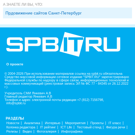
А ЗНАЕТЕ ЛИ ВЫ, ЧТО:
Прдовижение сайтов Санкт-Петербург
О проекте
© 2004-2026 При использовании материалов ссылка на spbit.ru обязательна
Средство массовой информации сетевое издание "SPBIT.RU" зарегистрировано
Федеральной службы по надзору в сфере связи, информационных технологий и
массовых коммуникаций (реестровая запись ЭЛ № ФС 77 - 84345 от 26.12.2022
г.).
Учредитель СМИ Янкевич А.В
Главный редактор Янкевич А.В
Телефон и адрес электронной почты редакции +7 (812) 7156798,
info@spbit.ru
РАЗДЕЛЫ
Новости
Аналитика
Интервью
Мероприятия
Проекты
IT класс
Колонка редактора
IT рейтинг
ICT Life
Тестовый стенд
Фигура речи
Релизы
Видео
Фотогалерея
Инфографика