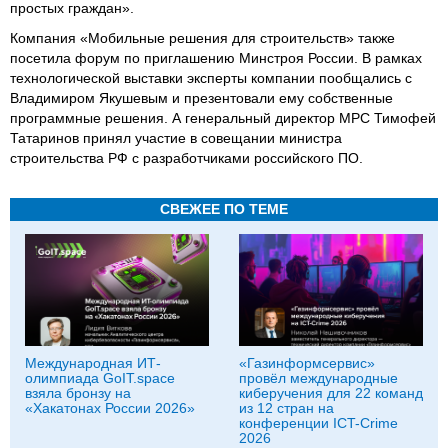
простых граждан».
Компания «Мобильные решения для строительств» также
посетила форум по приглашению Минстроя России. В рамках
технологической выставки эксперты компании пообщались с
Владимиром Якушевым и презентовали ему собственные
программные решения. А генеральный директор МРС Тимофей
Татаринов принял участие в совещании министра
строительства РФ с разработчиками российского ПО.
СВЕЖЕЕ ПО ТЕМЕ
Международная ИТ-
«Газинформсервис»
олимпиада GoIT.space
провёл международные
взяла бронзу на
киберучения для 22 команд
«Хакатонах России 2026»
из 12 стран на
конференции ICT-Crime
2026