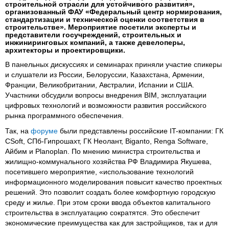
строительной отрасли для устойчивого развития»,
организованный ФАУ «Федеральный центр нормирования,
стандартизации и технической оценки соответствия в
строительстве». Мероприятие посетили эксперты и
представители госучреждений, строительных и
инжиниринговых компаний, а также девелоперы,
архитекторы и проектировщики.
В панельных дискуссиях и семинарах приняли участие спикеры
и слушатели из России, Белоруссии, Казахстана, Армении,
Франции, Великобритании, Австралии, Испании и США.
Участники обсудили вопросы внедрения BIM, эксплуатации
цифровых технологий и возможности развития российского
рынка программного обеспечения.
Так, на
форуме
были представлены российские IT-компании: ГК
CSoft, СПб-Гипрошахт, ГК Неолант, Biganto, Renga Software,
Айбим и Planoplan. По мнению министра строительства и
жилищно-коммунального хозяйства РФ Владимира Якушева,
посетившего мероприятие, «использование технологий
информационного моделирования повысит качество проектных
решений. Это позволит создать более комфортную городскую
среду и жилье. При этом сроки ввода объектов капитального
строительства в эксплуатацию сократятся. Это обеспечит
экономические преимущества как для застройщиков, так и для