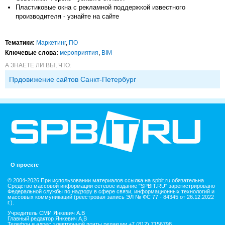
Пластиковые окна с рекламной поддержкой известного
производителя - узнайте на сайте
Тематики:
Маркетинг
,
ПО
Ключевые слова:
мероприятия
,
BIM
А ЗНАЕТЕ ЛИ ВЫ, ЧТО:
Прдовижение сайтов Санкт-Петербург
О проекте
© 2004-2026 При использовании материалов ссылка на spbit.ru обязательна
Средство массовой информации сетевое издание "SPBIT.RU" зарегистрировано
Федеральной службы по надзору в сфере связи, информационных технологий и
массовых коммуникаций (реестровая запись ЭЛ № ФС 77 - 84345 от 26.12.2022
г.).
Учредитель СМИ Янкевич А.В
Главный редактор Янкевич А.В
Телефон и адрес электронной почты редакции +7 (812) 7156798,