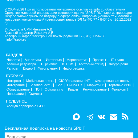
© 2004-2026 При использовании материалов ссылка на spbit.ru обязательна
Средство массовой информации сетевое издание "SPBIT.RU" зарегистрировано
Федеральной службы по надзору в сфере связи, информационных технологий и
массовых коммуникаций (реестровая запись ЭЛ № ФС 77 - 84345 от 26.12.2022
г.).
Учредитель СМИ Янкевич А.В
Главный редактор Янкевич А.В
Телефон и адрес электронной почты редакции +7 (812) 7156798,
info@spbit.ru
РАЗДЕЛЫ
Новости
Аналитика
Интервью
Мероприятия
Проекты
IT класс
Колонка редактора
IT рейтинг
ICT Life
Тестовый стенд
Фигура речи
Релизы
Видео
Фотогалерея
Инфографика
РУБРИКИ
Интернет
Мобильная связь
CIO/Управление ИТ
Фиксированная связь
Интеграция
Безопасность
Веб
Рынок ПК
Маркетинг
Торговые сети
Оборудование
ПО
Outsourcing
Кадры
Регулирование
Финансы
Инновации
Гаджеты
ПОЛЕЗНОЕ
Аренда серверов с GPU
Бесплатная подписка на новости SPbIT