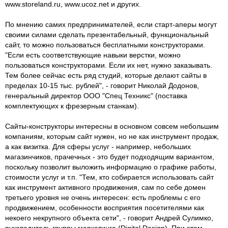
www.storeland.ru, www.ucoz.net и других.
По мнению самих предпринимателей, если старт-аперы могут
своими силами сделать презентабельный, функциональный
сайт, то можно пользоваться бесплатными конструкторами.
"Если есть соответствующие навыки верстки, можно
пользоваться кон­структорами. Если их нет, нужно заказывать.
Тем более сейчас есть ряд студий, которые делают сайты в
пределах 10-15 тыс. рублей", - говорит Николай Додонов,
генеральный директор ООО "Спец Техникс" (поставка
комплектующих к фрезерным станкам).
Сайты-конструкторы интересны в основном совсем небольшим
компаниям, которым сайт нужен, но не как инструмент продаж,
а как визитка. Для сферы услуг - например, небольших
магазинчиков, прачечных - это будет подходящим вариантом,
поскольку позволит выложить информацию о графике работы,
стоимости услуг и т.п. "Тем, кто собирается использовать сайт
как инструмент активного продвижения, сам по себе домен
третьего­ уровня не очень интересен: есть проблемы с его
продвижением, особенности восприятия посетите­лями как
некоего некрупного объекта сети", - говорит Андрей Сулимко,
руководитель группы маркетинга (Digital Design). При этом