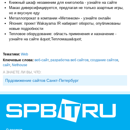
Книжный шкаф незаменим для книголюба - узнайте на сайте
Макао диверсифицируется, предлагая не только азартные игры,
но и вкусную еду
Металлопрокат в компании «Метинком» - узнайте онлайн
Япония: проект Wakayama IR набирает обороты, опубликованы
новые подробности
Тепловое оборудование: область применения и назначение -
узнайте на сайте &quot;Тепломаша&quot;
Тематики:
Web
Ключевые слова:
веб-сайт
,
разработка веб сайтов
,
создание сайтов
,
сайт
,
Nethouse
А ЗНАЕТЕ ЛИ ВЫ, ЧТО:
Прдовижение сайтов Санкт-Петербург
О проекте