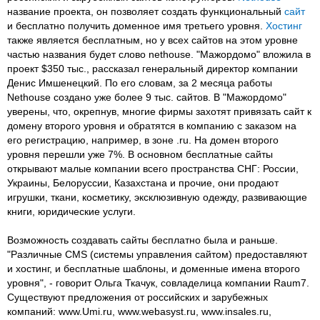
название проекта, он позволяет создать функциональный
сайт
и бесплатно получить доменное имя третьего уровня.
Хостинг
также является бесплатным, но у всех сайтов на этом уровне
частью названия будет слово nethouse. "Мажордомо" вложила в
проект $350 тыс., рассказал генеральный директор компании
Денис Имшенецкий. По его словам, за 2 месяца работы
Nethouse создано уже более 9 тыс. сайтов. В "Мажордомо"
уверены, что, окрепнув, многие фирмы захотят привязать сайт к
домену второго уровня и обратятся в компанию с заказом на
его регистрацию, например, в зоне .ru. На домен второго
уровня перешли уже 7%. В основном бесплатные сайты
открывают малые компании всего пространства СНГ: России,
Украины, Белоруссии, Казахстана и прочие, они продают
игрушки, ткани, косметику, эксклюзивную одежду, развивающие
книги, юридические услуги.
Возможность создавать сайты бесплатно была и раньше.
"Различные CMS (системы управления сайтом) предоставляют
и хостинг, и бесплатные шаблоны, и доменные имена второго
уровня", - говорит Ольга Ткачук, совладелица компании Raum7.
Существуют предложения от российских и зарубежных
компаний: www.Umi.ru, www.webasyst.ru, www.insales.ru,