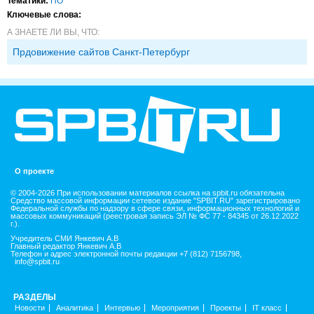
Тематики:
ПО
Ключевые слова:
А ЗНАЕТЕ ЛИ ВЫ, ЧТО:
Прдовижение сайтов Санкт-Петербург
О проекте
© 2004-2026 При использовании материалов ссылка на spbit.ru обязательна
Средство массовой информации сетевое издание "SPBIT.RU" зарегистрировано
Федеральной службы по надзору в сфере связи, информационных технологий и
массовых коммуникаций (реестровая запись ЭЛ № ФС 77 - 84345 от 26.12.2022
г.).
Учредитель СМИ Янкевич А.В
Главный редактор Янкевич А.В
Телефон и адрес электронной почты редакции +7 (812) 7156798,
info@spbit.ru
РАЗДЕЛЫ
Новости
Аналитика
Интервью
Мероприятия
Проекты
IT класс