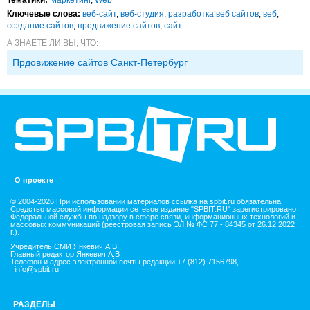
Ключевые слова:
веб-сайт
,
веб-студия
,
разработка веб сайтов
,
веб
,
создание сайтов
,
продвижение сайтов
,
сайт
А ЗНАЕТЕ ЛИ ВЫ, ЧТО:
Прдовижение сайтов Санкт-Петербург
О проекте
© 2004-2026 При использовании материалов ссылка на spbit.ru обязательна
Средство массовой информации сетевое издание "SPBIT.RU" зарегистрировано
Федеральной службы по надзору в сфере связи, информационных технологий и
массовых коммуникаций (реестровая запись ЭЛ № ФС 77 - 84345 от 26.12.2022
г.).
Учредитель СМИ Янкевич А.В
Главный редактор Янкевич А.В
Телефон и адрес электронной почты редакции +7 (812) 7156798,
info@spbit.ru
РАЗДЕЛЫ