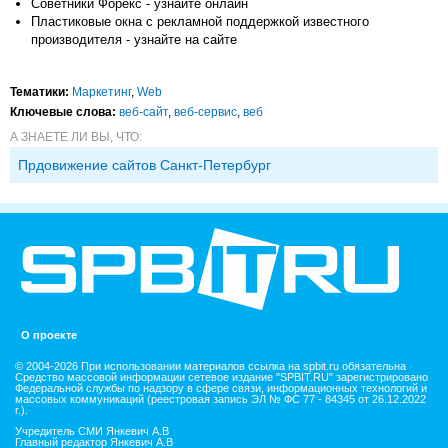
Советники Форекс - узнайте онлайн
Пластиковые окна с рекламной поддержкой известного
производителя - узнайте на сайте
Тематики:
Маркетинг
,
Web
Ключевые слова:
веб-сайт
,
веб-сервис
,
веб
А ЗНАЕТЕ ЛИ ВЫ, ЧТО:
Прдовижение сайтов Санкт-Петербург
О проекте
© 2004-2026 При использовании материалов ссылка на spbit.ru обязательна
Средство массовой информации сетевое издание "SPBIT.RU" зарегистрировано
Федеральной службы по надзору в сфере связи, информационных технологий и
массовых коммуникаций (реестровая запись ЭЛ № ФС 77 - 84345 от 26.12.2022
г.).
Учредитель СМИ Янкевич А.В
Главный редактор Янкевич А.В