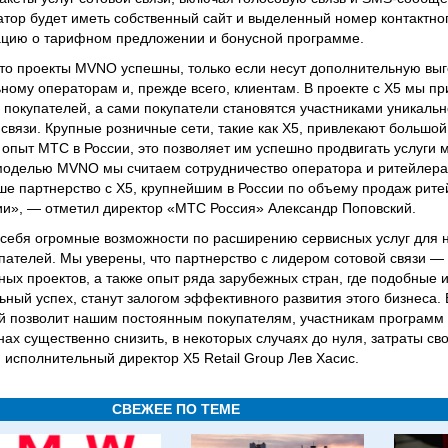
тор будет иметь собственный сайт и выделенный номер контактног
ацию о тарифном предложении и бонусной программе.
что проекты MVNO успешны, только если несут дополнительную выг
ьному операторам и, прежде всего, клиентам. В проекте с X5 мы п
 покупателей, а сами покупатели становятся участниками уникаль
 связи. Крупные розничные сети, такие как X5, привлекают большой
 опыт МТС в России, это позволяет им успешно продвигать услуги 
оделью MVNO мы считаем сотрудничество оператора и ритейлера
аше партнерство с X5, крупнейшим в России по объему продаж ри
ссии», — отметил директор «МТС Россия» Александр Поповский.
себя огромные возможности по расширению сервисных услуг для н
пателей. Мы уверены, что партнерство с лидером сотовой связи 
х проектов, а также опыт ряда зарубежных стран, где подобные 
ый успех, станут залогом эффективного развития этого бизнеса. 
ый позволит нашим постоянным покупателям, участникам программ 
ах существенно снизить, в некоторых случаях до нуля, затраты св
 исполнительный директор X5 Retail Group Лев Хасис.
СВЕЖЕЕ ПО ТЕМЕ