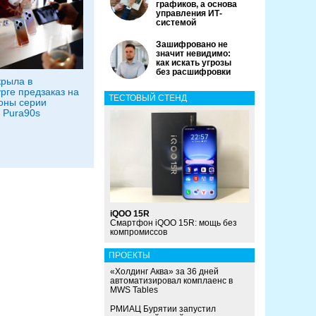
графиков, а основа
управления ИТ-
системой
Зашифровано не
значит невидимо:
как искать угрозы
без расшифровки
рыла в
рге предзаказ на
ТЕСТОВЫЙ СТЕНД
оны серии
 Pura90s
iQOO 15R
Смартфон iQOO 15R: мощь без
компромиссов
ПРОЕКТЫ
«Холдинг Аква» за 36 дней
автоматизировал комплаенс в
MWS Tables
РМИАЦ Бурятии запустил