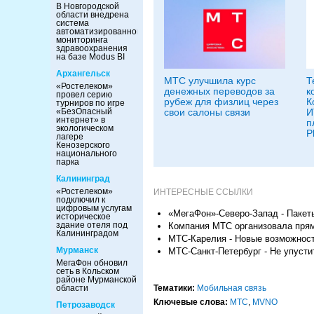
В Новгородской
области внедрена
система
автоматизированного
мониторинга
здравоохранения
на базе Modus BI
Архангельск
МТС улучшила курс
Т
«Ростелеком»
денежных переводов за
к
провел серию
рубеж для физлиц через
К
турниров по игре
«БезОпасный
свои салоны связи
И
интернет» в
п
экологическом
P
лагере
Кенозерского
национального
парка
Калининград
«Ростелеком»
ИНТЕРЕСНЫЕ ССЫЛКИ
подключил к
цифровым услугам
«МегаФон»-Северо-Запад - Пакет
историческое
здание отеля под
Компания МТС организовала прям
Калининградом
МТС-Карелия - Новые возможност
Мурманск
МТС-Санкт-Петербург - Не упусти
МегаФон обновил
сеть в Кольском
районе Мурманской
области
Тематики:
Мобильная связь
Ключевые слова:
МТС
,
MVNO
Петрозаводск