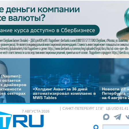
 (Naumen):
с остается
их драйверов
ктивности
«Холдинг Аква» за 36 дней
Новости ИТ и
сех секторах
автоматизировал комплаенс в
Петербурга 
MWS Tables
на 4 августа 
САНКТ-ПЕТЕРБУРГ
17.8
°
ЦБ
USD 81.41
7 АВГУСТА 2026