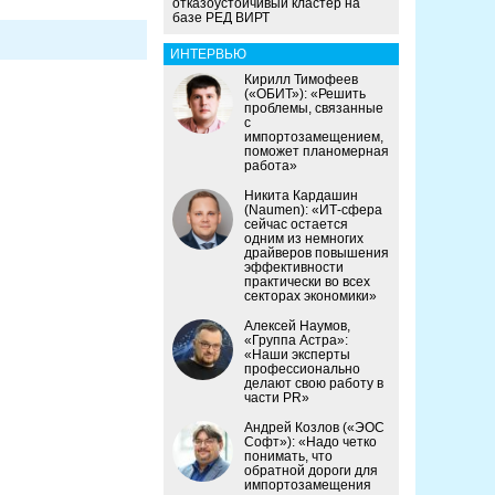
отказоустойчивый кластер на
базе РЕД ВИРТ
ИНТЕРВЬЮ
Кирилл Тимофеев
(«ОБИТ»): «Решить
проблемы, связанные
с
импортозамещением,
поможет планомерная
работа»
Никита Кардашин
(Naumen): «ИТ-сфера
сейчас остается
одним из немногих
драйверов повышения
эффективности
практически во всех
секторах экономики»
Алексей Наумов,
«Группа Астра»:
«Наши эксперты
профессионально
делают свою работу в
части PR»
Андрей Козлов («ЭОС
Софт»): «Надо четко
понимать, что
обратной дороги для
импортозамещения