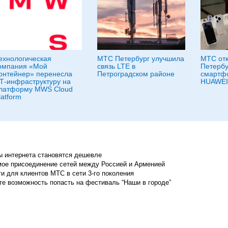
ехнологическая
МТС Петербург улучшила
МТС отк
омпания «Мой
связь LTE в
Петербу
онтейнер» перенесла
Петроградском районе
смартф
Т-инфраструктуру на
HUAWEI
латформу MWS Cloud
latform
ы интернета становятся дешевле
ое присоединение сетей между Россией и Арменией
и для клиентов МТС в сети 3-го поколения
те возможность попасть на фестиваль “Наши в городе”