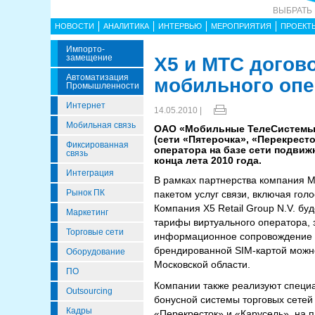
ВЫБРАТЬ
НОВОСТИ
АНАЛИТИКА
ИНТЕРВЬЮ
МЕРОПРИЯТИЯ
ПРОЕКТ
Импорто­
Замещение
X5 и МТС догов
Автоматизация
мобильного опе
Промышленности
Интернет
14.05.2010 |
Мобильная связь
ОАО «Мобильные ТелеСистемы» - 
(сети «Пятерочка», «Перекрест
Фиксированная
оператора на базе сети подви
связь
конца лета 2010 года.
Интеграция
В рамках партнерства компания М
Рынок ПК
пакетом услуг связи, включая го
Компания X5 Retail Group N.V. бу
Маркетинг
тарифы виртуального оператора, 
Торговые сети
информационное сопровождение п
брендированной SIM-картой можно
Оборудование
Московской области.
ПО
Компании также реализуют специа
Outsourcing
бонусной системы торговых сете
Кадры
«Перекресток» и «Карусель», на п