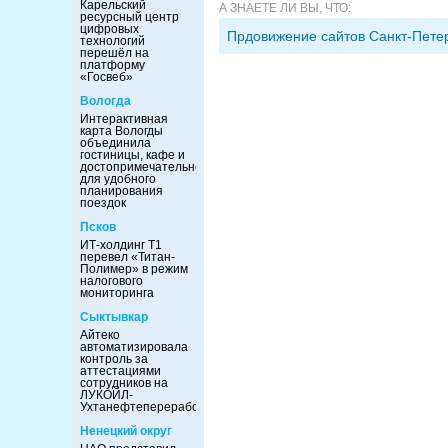
Карельский
А ЗНАЕТЕ ЛИ ВЫ, ЧТО:
ресурсный центр
цифровых
Прдовижение сайтов Санкт-Пете
технологий
перешёл на
платформу
«Госвеб»
Вологда
Интерактивная
карта Вологды
объединила
гостиницы, кафе и
достопримечательности
для удобного
планирования
поездок
Псков
ИТ-холдинг Т1
перевел «Титан-
Полимер» в режим
налогового
мониторинга
Сыктывкар
Айтеко
автоматизировала
контроль за
аттестациями
сотрудников на
ЛУКОЙЛ-
Ухтанефтепереработка
Ненецкий округ