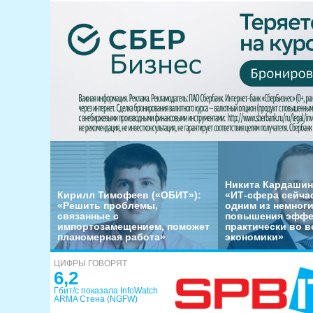
Никита Кардашин
Кирилл Тимофеев («ОБИТ»):
«ИТ-сфера сейча
«Решить проблемы,
одним из немног
связанные с
повышения эффе
импортозамещением, поможет
практически во в
планомерная работа»
экономики»
ЦИФРЫ ГОВОРЯТ
6,2
Гбит/с показала InfoWatch
ARMA Стена (NGFW)