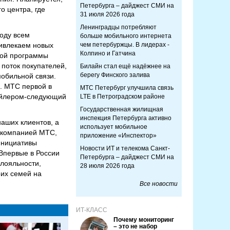
Петербурга – дайджест СМИ на
о центра, где
31 июля 2026 года
Ленинградцы потребляют
оду всем
больше мобильного интернета
ривлекаем новых
чем петербуржцы. В лидерах -
Колпино и Гатчина
ной программы
 поток покупателей,
Билайн стал ещё надёжнее на
берегу Финского залива
мобильной связи.
. МТС первой в
МТС Петербург улучшила связь
тейлером-следующий
LTE в Петроградском районе
Государственная жилищная
инспекция Петербурга активно
аших клиентов, а
использует мобильное
— компанией МТС,
приложение «Инспектор»
инициативы
Новости ИТ и телекома Санкт-
Впервые в России
Петербурга – дайджест СМИ на
лояльности,
28 июля 2026 года
оих семей на
Все новости
ИТ-КЛАСС
Почему мониторинг
– это не набор