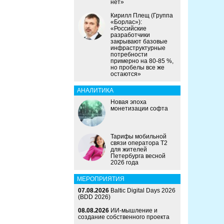
нет»
Кирилл Плещ (Группа
«Борлас»):
«Российские
разработчики
закрывают базовые
инфраструктурные
потребности
примерно на 80-85 %,
но пробелы все же
остаются»
АНАЛИТИКА
Новая эпоха
монетизации софта
Тарифы мобильной
связи оператора Т2
для жителей
Петербурга весной
2026 года
МЕРОПРИЯТИЯ
07.08.2026
Baltic Digital Days 2026
(BDD 2026)
08.08.2026
ИИ-мышление и
создание собственного проекта