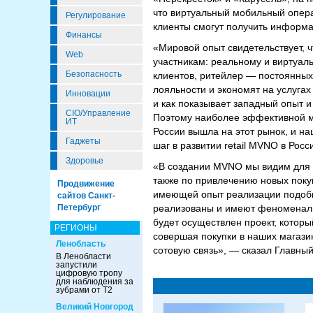
что виртуальный мобильный опера
Регулирование
клиенты смогут получить информ
Финансы
«Мировой опыт свидетельствует, 
Web
участникам: реальному и виртуал
Безопасность
клиентов, ритейлер — постоянных
лояльности и экономят на услугах
Инновации
и как показывает западный опыт и
CIO/Управление
Поэтому наиболее эффективной м
ИТ
России вышла на этот рынок, и н
Гаджеты
шаг в развитии retail MVNO в Ро
Здоровье
«В создании MVNO мы видим для 
также по привлечению новых поку
Продвижение
имеющей опыт реализации подобны
сайтов Санкт-
Петербург
реализованы и имеют феноменальн
будет осуществлен проект, котор
РЕГИОНЫ
совершая покупки в наших магазин
Ленобласть
сотовую связь», — сказал Главный
В Ленобласти
запустили
цифровую тропу
для наблюдения за
зубрами от Т2
Великий Новгород