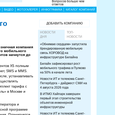
Вопросов больше чем
ответов
Ы
ВИДЕО
ФОТОГАЛЕРЕЯ
ИНФОГРАФИКА
КАТАЛОГ КОМПАНИЙ
го
ДОБАВИТЬ КОМПАНИЮ
НОВОСТИ
ТОП-
ДНЯ
НОВОСТИ
«Обнимаю сердцем» запустила
озничная компания
брендированную мобильную
ого мобильного
связь ХОРОВОД на
тов начнутся до
инфраструктуре Билайна
Билайн зафиксировал рост
нентов X5 полным
мобильного трафика в Пулково
нет, SMS и MMS.
на 50% в начале лета
исле, устанавливать
Новости ИТ и телекома Санкт-
уществлять
Петербурга – дайджест СМИ на
мплект тарифа с
4 августа 2026 года
ль» в Москве и
В ИТМО Хайпарк завершен
первый этап строительства
объектов инженерной
оператора и
инфраструктуры
усной программе
Новости ИТ и телекома Санкт-
ения. Планируется,