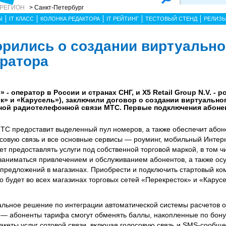
 РЕГИОН
> Санкт-Петербург
Ы
IT КЛАСС
КОЛОНКА РЕДАКТОРА
IT РЕЙТИНГ
ТЕСТОВЫЙ СТЕНД
РЕЛИЗ
орились о создании виртуально
ратора
оператор в России и странах СНГ, и X5 Retail Group N.V. - р
ок» и «Карусель»), заключили договор о создании виртуальн
жной радиотелефонной связи МТС. Первые подключения абонен
ТС предоставит выделенный пул номеров, а также обеспечит або
лосовую связь и все основные сервисы — роуминг, мобильный Интер
дет предоставлять услуги под собственной торговой маркой, в том ч
заниматься привлечением и обслуживанием абонентов, а также ос
редложений в магазинах. Приобрести и подключить стартовый ко
 будет во всех магазинах торговых сетей «Перекресток» и «Карусе
льное решение по интеграции автоматической системы расчетов 
й — абоненты тарифа смогут обменять баллы, накопленные по бон
акеты услуг сотовой связи, включая голосовую связь и SMS-сообщ