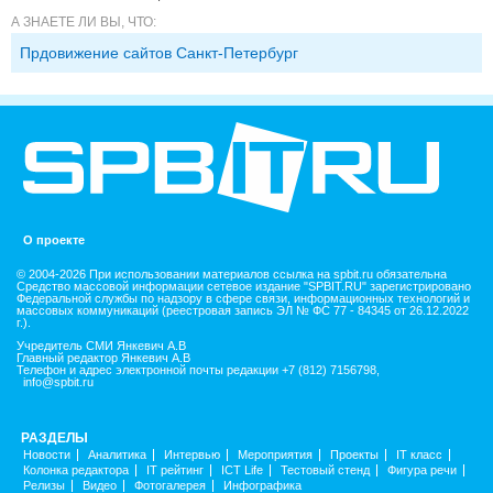
А ЗНАЕТЕ ЛИ ВЫ, ЧТО:
Прдовижение сайтов Санкт-Петербург
О проекте
© 2004-2026 При использовании материалов ссылка на spbit.ru обязательна
Средство массовой информации сетевое издание "SPBIT.RU" зарегистрировано
Федеральной службы по надзору в сфере связи, информационных технологий и
массовых коммуникаций (реестровая запись ЭЛ № ФС 77 - 84345 от 26.12.2022
г.).
Учредитель СМИ Янкевич А.В
Главный редактор Янкевич А.В
Телефон и адрес электронной почты редакции +7 (812) 7156798,
info@spbit.ru
РАЗДЕЛЫ
Новости
Аналитика
Интервью
Мероприятия
Проекты
IT класс
Колонка редактора
IT рейтинг
ICT Life
Тестовый стенд
Фигура речи
Релизы
Видео
Фотогалерея
Инфографика