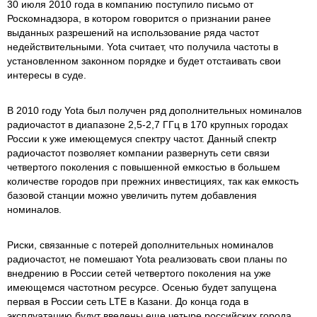
30 июля 2010 года в компанию поступило письмо от
Роскомнадзора, в котором говорится о признании ранее
выданных разрешений на использование ряда частот
недействительными. Yota считает, что получила частоты в
установленном законном порядке и будет отстаивать свои
интересы в суде.
В 2010 году Yota был получен ряд дополнительных номиналов
радиочастот в диапазоне 2,5-2,7 ГГц в 170 крупных городах
России к уже имеющемуся спектру частот. Данный спектр
радиочастот позволяет компании развернуть сети связи
четвертого поколения с повышенной емкостью в большем
количестве городов при прежних инвестициях, так как емкость
базовой станции можно увеличить путем добавления
номиналов.
Риски, связанные с потерей дополнительных номиналов
радиочастот, не помешают Yota реализовать свои планы по
внедрению в России сетей четвертого поколения на уже
имеющемся частотном ресурсе. Осенью будет запущена
первая в России сеть LTE в Казани. До конца года в
эксплуатацию будут введены еще четыре российских города.