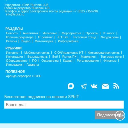
Учредитель СМИ Янкевич А.В
Главный редактор Янкевич А.В
Телефон и адрес электронной почты редакции +7 (812) 7156798,
info@spbit.ru
РАЗДЕЛЫ
Новости
Аналитика
Интервью
Мероприятия
Проекты
IT класс
Колонка редактора
IT рейтинг
ICT Life
Тестовый стенд
Фигура речи
Релизы
Видео
Фотогалерея
Инфографика
РУБРИКИ
Интернет
Мобильная связь
CIO/Управление ИТ
Фиксированная связь
Интеграция
Безопасность
Веб
Рынок ПК
Маркетинг
Торговые сети
Оборудование
ПО
Outsourcing
Кадры
Регулирование
Финансы
Инновации
Гаджеты
ПОЛЕЗНОЕ
Аренда серверов с GPU
Бесплатная подписка на новости SPbIT