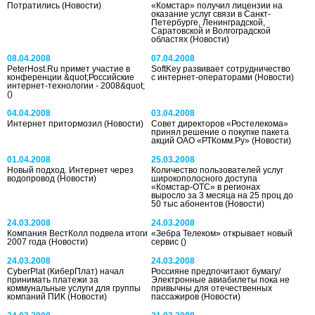
Потратились
(Новости)
«Комстар» получил лицензии на
оказание услуг связи в Санкт-
Петербурге, Ленинградской,
Саратовской и Волгоградской
областях
(Новости)
08.04.2008
07.04.2008
PeterHost.Ru примет участие в
SoftKey развивает сотрудничество
конференции &quot;Российские
с интернет-операторами
(Новости)
интернет-технологии - 2008&quot;
()
04.04.2008
03.04.2008
Интернет притормозил
(Новости)
Совет директоров «Ростелекома»
принял решение о покупке пакета
акций ОАО «РТКомм.Ру»
(Новости)
01.04.2008
25.03.2008
Новый подход. Интернет через
Количество пользователей услуг
водопровод
(Новости)
широкополосного доступа
«Комстар-ОТС» в регионах
выросло за 3 месяца на 25 проц до
50 тыс абонентов
(Новости)
24.03.2008
24.03.2008
Компания ВестКолл подвела итоги
«Зебра Телеком» открывает новый
2007 года
(Новости)
сервис
()
24.03.2008
24.03.2008
CyberPlat (КиберПлат) начал
Россияне предпочитают бумагу/
принимать платежи за
Электронные авиабилеты пока не
коммунальные услуги для группы
привычны для отечественных
компаний ПИК
(Новости)
пассажиров
(Новости)