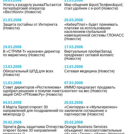
24.03.2008
21.03.2008
Успеть к разделу рынка/Пытается
Мир общения &quot;Телфин&quot;
петербургский оператор
стал удобнее с e-port
(Новости)
«ВестКолл»
(Новости)
21.03.2008
20.03.2008
Защита гостайны от Интернета
«КиберПлат» будет принимать
(Новости)
платежи за использование
населением глобальной
навигационной системы ГЛОНАСС
(Новости)
19.03.2008
17.03.2008
В «СТРИМ-Т» назначен директор
Виртуальные пробки/Запад
по маркетингу
(Новости)
предрекает сетевой коллапс
(Новости)
13.03.2008
13.03.2008
Обязательный ШПД для всех
Сетевая медицина
(Новости)
(Новости)
11.03.2008
07.03.2008
Cовет директоров «Ростелекома»
ИММО предлагает продавать
одобрил решение о покупке пакета
контент на вес
(Новости)
акций ОАО «РТКомм.Ру»
(Новости)
04.03.2008
20.02.2008
8 Марта Sipnet откроет 30
«Синтерра» и «Мультирегион»
направлений для поздравлений по
заключили соглашение о
межгороду
()
партнерстве
(Новости)
20.02.2008
20.02.2008
Sipnet в День защитника Отечества
Orange Business Services
откроет более 30 направлений
объединит лесозаготовительные
межгорода
()
объекты Группы «Илим»
(Новости)