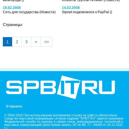
18.02.2008
14.02.2008
Сеть для государства
(Новости)
Sipnet подключился к PayPal
()
Страницы:
1
2
3
>
>>
О проекте
© 2004-2026 При использовании материалов ссылка на spbit.ru обязательна
Средство массовой информации сетевое издание "SPBIT.RU" зарегистрировано
Федеральной службы по надзору в сфере связи, информационных технологий и
массовых коммуникаций (реестровая запись ЭЛ № ФС 77 - 84345 от 26.12.2022
г.).