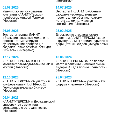
(Интервью)
01.08.2025
14.07.2025
Ушел из жизни основатель
Эксперты ГК ЛАНИТ: «Осенью
компании «ЛАНИТ-Терком»
ожидаем несколько меньше
профессор Андрей Терехов
проектов, чем обычно, поэтому
(Новости)
лето в целом получается
спокойным»
(Интервью)
26.05.2025
25.02.2025
Эксперты группы ЛАНИТ:
Директор по стратегическим
«Большие языковые модели не
проектам ЛАНИТ-ТЕРКОМ (входит
просто автоматизируют
в группу ЛАНИТ) Кирилл Чурилин о
существующие процессы, а
дефиците ИТ-кадров
(Фигура речи)
создают новые возможности для
бизнеса»
(Интервью)
17.12.2024
10.06.2024
«ЛАНИТ-ТЕРКОМ» в ТОП-15
«ЛАНИТ-ТЕРКОМ» занял первое
ключевых работодателей по ИИ в
место в рейтинге «Региональные
России
(Новости)
лидеры ИТ для промышленности»
(Новости)
12.10.2023
25.04.2023
«ЛАНИТ-ТЕРКОМ» об участии в
«ЛАНИТ-ТЕРКОМ» – участник XIX
конференции «ПроГРРесс`23.
форума «Телеком»
(Новости)
Геологоразведка как бизнес»
(Новости)
06.04.2023
«ЛАНИТ-ТЕРКОМ» и Державинский
университет заключили
соглашение о сотрудничестве
(Новости)