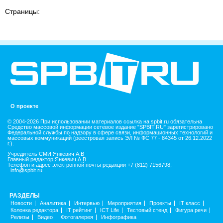
Страницы:
О проекте
© 2004-2026 При использовании материалов ссылка на spbit.ru обязательна
Средство массовой информации сетевое издание "SPBIT.RU" зарегистрировано
Федеральной службы по надзору в сфере связи, информационных технологий и
массовых коммуникаций (реестровая запись ЭЛ № ФС 77 - 84345 от 26.12.2022
г.).
Учредитель СМИ Янкевич А.В
Главный редактор Янкевич А.В
Телефон и адрес электронной почты редакции +7 (812) 7156798,
info@spbit.ru
РАЗДЕЛЫ
Новости
Аналитика
Интервью
Мероприятия
Проекты
IT класс
Колонка редактора
IT рейтинг
ICT Life
Тестовый стенд
Фигура речи
Релизы
Видео
Фотогалерея
Инфографика