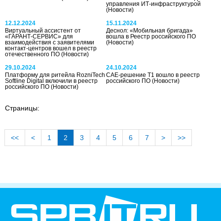
управления ИТ-инфраструктурой
(Новости)
12.12.2024
15.11.2024
Виртуальный ассистент от
Деснол: «Мобильная бригада»
«ГАРАНТ-СЕРВИС» для
вошла в Реестр российского ПО
взаимодействия с заявителями
(Новости)
контакт-центров вошел в реестр
отечественного ПО
(Новости)
29.10.2024
24.10.2024
Платформу для ритейла RozniTech
САЕ-решение Т1 вошло в реестр
Softline Digital включили в реестр
российского ПО
(Новости)
российского ПО
(Новости)
Страницы:
<<
<
1
2
3
4
5
6
7
>
>>