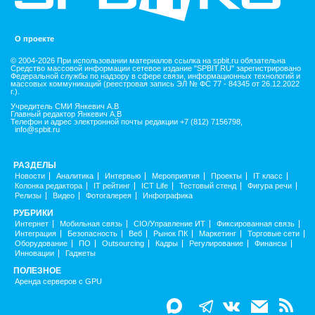
О проекте
© 2004-2026 При использовании материалов ссылка на spbit.ru обязательна
Средство массовой информации сетевое издание "SPBIT.RU" зарегистрировано
Федеральной службы по надзору в сфере связи, информационных технологий и
массовых коммуникаций (реестровая запись ЭЛ № ФС 77 - 84345 от 26.12.2022
г.).
Учредитель СМИ Янкевич А.В
Главный редактор Янкевич А.В
Телефон и адрес электронной почты редакции +7 (812) 7156798,
info@spbit.ru
РАЗДЕЛЫ
Новости
Аналитика
Интервью
Мероприятия
Проекты
IT класс
Колонка редактора
IT рейтинг
ICT Life
Тестовый стенд
Фигура речи
Релизы
Видео
Фотогалерея
Инфографика
РУБРИКИ
Интернет
Мобильная связь
CIO/Управление ИТ
Фиксированная связь
Интеграция
Безопасность
Веб
Рынок ПК
Маркетинг
Торговые сети
Оборудование
ПО
Outsourcing
Кадры
Регулирование
Финансы
Инновации
Гаджеты
ПОЛЕЗНОЕ
Аренда серверов с GPU