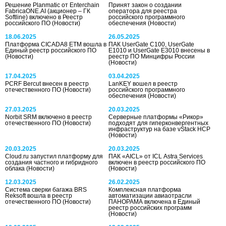
Решение Planmatic от Enterchain
Принят закон о создании
FabricaONE.AI (акционер – ГК
оператора для реестра
Softline) включено в Реестр
российского программного
российского ПО
(Новости)
обеспечения
(Новости)
18.06.2025
26.05.2025
Платформа CICADA8 ETM вошла в
ПАК UserGate C100, UserGate
Единый реестр российского ПО
E1010 и UserGate E3010 внесены в
(Новости)
реестр ПО Минцифры России
(Новости)
17.04.2025
03.04.2025
PCRF Bercut внесен в реестр
LanKEY вошел в реестр
отечественного ПО
(Новости)
российского программного
обеспечения
(Новости)
27.03.2025
20.03.2025
Norbit SRM включено в реестр
Серверные платформы «Рикор»
отечественного ПО
(Новости)
подходят для гиперконвергентных
инфраструктур на базе vStack HCP
(Новости)
20.03.2025
20.03.2025
Cloud.ru запустил платформу для
ПАК «AICL» от ICL Astra Services
создания частного и гибридного
включен в реестр российского ПО
облака
(Новости)
(Новости)
12.03.2025
26.02.2025
Система сверки багажа BRS
Комплексная платформа
Reksoft вошла в реестр
автоматизации авиаотрасли
отечественного ПО
(Новости)
ПАНОРАМА включена в Единый
реестр российских программ
(Новости)