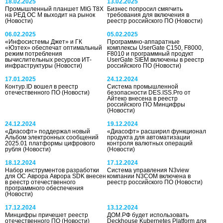
18.02.2025
13.02.2025
Промышленный планшет MIG T8X
Бизнес попросил смягчить
на РЕД ОС М выходит на рынок
требования для включения в
(Новости)
реестр российского ПО
(Новости)
06.02.2025
05.02.2025
«Инфосистемы Джет» и ГК
Программно-аппаратные
«Юзтех» обеспечат оптимальный
комплексы UserGate C150, F8000,
режим потребления
F8010 и программный продукт
вычислительных ресурсов ИТ-
UserGate SIEM включены в реестр
инфраструктуры
(Новости)
российского ПО
(Новости)
17.01.2025
24.12.2024
Контур.ID вошел в реестр
Система промышленной
отечественного ПО
(Новости)
безопасности DES.ISS.Pro от
Айтеко внесена в реестр
российского ПО Минцифры
(Новости)
24.12.2024
19.12.2024
«Диасофт» поддержал новый
«Диасофт» расширил функционал
Альбом электронных сообщений
продукта для автоматизации
2025.01 платформы цифрового
контроля валютных операций
рубля
(Новости)
(Новости)
18.12.2024
17.12.2024
Набор инструментов разработки
Система управления N3view
для ОС Аврора Аврора SDK внесен
компании N3COM включена в
в реестр отечественного
реестр российского ПО
(Новости)
программного обеспечения
(Новости)
17.12.2024
13.12.2024
Минцифры причешет реестр
ДОМ.РФ будет использовать
отечественного ПО
(Новости)
Deckhouse Kubernetes Platform для