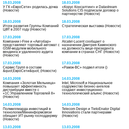
19.03.2008
18.03.2008
У ГК «ЕвроСети» родилась дочка
«Корус Консалтинг» и Datastream
(Новости)
Solutions CIS подписали договор о
партнерстве
(Новости)
18.03.2008
18.03.2008
Итоги развития Группы Компаний
Стратегическая выставка
(Новости)
ЦФТ в 2007 году
(Новости)
17.03.2008
17.03.2008
Компании i-Free и «Автобар»
Alcatel-Lucent сообщает о
представляют торговый автомат с
назначении Дмитрия Каменского
GSM-модулем мобильного
на должность вице-президента
вендинга и удаленного аудита
компании в странах СНГ
(Новости)
(Новости)
17.03.2008
17.03.2008
Сервис Групп в составе
«Рамэк-ВС» подвел итоги
()
&quot;ЕвроСети&quot;
(Новости)
14.03.2008
14.03.2008
Компания «Золотая Мельница»
Intel, Microsoft и Национальное
повышает эффективность
содружество бизнес-ангелов
дистрибуции вместе с
создают инвестиционно-
«1С:Управлением Торговлей 8»
технологический альянс
(Новости)
(Новости)
14.03.2008
14.03.2008
Полмиллиарда инвестиций в
Telecom Design и TietoEnator Digital
технологии/Мининформсвязи
Innovations стали партнерами
обещает ИТ-рынку господдержку
(Новости)
(Новости)
13.03.2008
13.03.2008