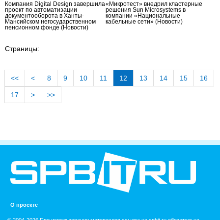
Компания Digital Design завершила
«Микротест» внедрил кластерные
проект по автоматизации
решения Sun Microsystems в
документооборота в Ханты-
компании «Национальные
Мансийском негосударственном
кабельные сети»
(Новости)
пенсионном фонде
(Новости)
Страницы:
<<
<
8
9
10
11
12
13
14
15
16
17
>
>>
О проекте
© 2004-2026 При использовании материалов ссылка на spbit.ru обязательна