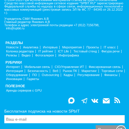
Средство массовой информации сетевое издание "SPBIT.RU" зарегистрировано
Федеральной службы по надзору в сфере связи, информационных технологий и
массовых коммуникаций (реестровая запись ЭЛ № ФС 77 - 84345 от 26.12.2022
г.).
Учредитель СМИ Янкевич А.В
Главный редактор Янкевич А.В
Телефон и адрес электронной почты редакции +7 (812) 7156798,
info@spbit.ru
РАЗДЕЛЫ
Новости
Аналитика
Интервью
Мероприятия
Проекты
IT класс
Колонка редактора
IT рейтинг
ICT Life
Тестовый стенд
Фигура речи
Релизы
Видео
Фотогалерея
Инфографика
РУБРИКИ
Интернет
Мобильная связь
CIO/Управление ИТ
Фиксированная связь
Интеграция
Безопасность
Веб
Рынок ПК
Маркетинг
Торговые сети
Оборудование
ПО
Outsourcing
Кадры
Регулирование
Финансы
Инновации
Гаджеты
ПОЛЕЗНОЕ
Аренда серверов с GPU
Бесплатная подписка на новости SPbIT