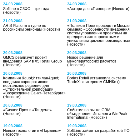
24.03.2008
24.03.2008
Softline в СЗФО – три года
«Астор» для «Пионера»
(Новости)
(Новости)
21.03.2008
21.03.2008
ARIS Platform в турне по
«Поликом Про» проведет в Москве
российским регионам
(Новости)
семинар «Особенности внедрения
систем управления проектами на
предприятиях с проектным и
уникальным циклом производства»
(Новости)
20.03.2008
20.03.2008
GMCS реализует проект
Новое решение для
внедрения SAP в X5 Retail Group
межоператорских расчетов
(Новости)
(Новости)
20.03.2008
20.03.2008
Компания &quot;Иттилан&quot;
Borlas Retail установила систему
внедрила корпоративное
TradeX в питерском СМИКе
()
портальное решение для
«Строительной корпорации
«Возрождение Санкт-Петербурга»
(Новости)
20.03.2008
19.03.2008
«Бизнес Про» в «Тандеме»
Событие на рынке CRM:
(Новости)
объединение Инталев и WinPeak
International
(Новости)
19.03.2008
19.03.2008
Новые технологии в «Парковке»
SoftLine займется разработкой ПО
(Новости)
(Новости)