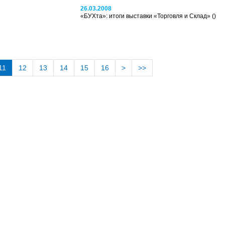
26.03.2008
«БУХта»: итоги выставки «Торговля и Склад»
()
11
12
13
14
15
16
>
>>