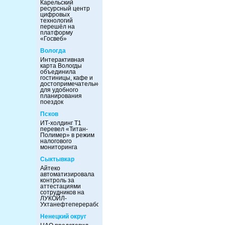
Карельский
ресурсный центр
цифровых
технологий
перешёл на
платформу
«Госвеб»
Вологда
Интерактивная
карта Вологды
объединила
гостиницы, кафе и
достопримечательности
для удобного
планирования
поездок
Псков
ИТ-холдинг Т1
перевел «Титан-
Полимер» в режим
налогового
мониторинга
Сыктывкар
Айтеко
автоматизировала
контроль за
аттестациями
сотрудников на
ЛУКОЙЛ-
Ухтанефтепереработка
Ненецкий округ