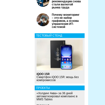
рекомендации снова
стали валютой
рынка труда
Почему мониторинг
– это не набор
графиков, а основа
управления ИТ-
системой
ТЕСТОВЫЙ СТЕНД
iQOO 15R
Смартфон iQOO 15R: мощь без
компромиссов
ПРОЕКТЫ
«Холдинг Аква» за 36 дней
автоматизировал комплаенс в
MWS Tables