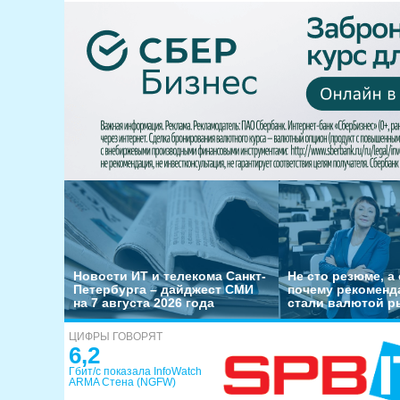
Новости ИТ и телекома Санкт-
Не сто резюме, а 
Петербурга – дайджест СМИ
почему рекоменд
на 7 августа 2026 года
стали валютой р
ЦИФРЫ ГОВОРЯТ
6,2
Гбит/с показала InfoWatch
ARMA Стена (NGFW)