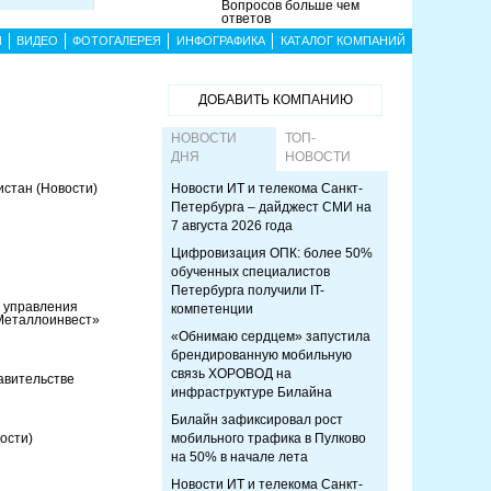
Вопросов больше чем
ответов
Ы
ВИДЕО
ФОТОГАЛЕРЕЯ
ИНФОГРАФИКА
КАТАЛОГ КОМПАНИЙ
ДОБАВИТЬ КОМПАНИЮ
НОВОСТИ
ТОП-
ДНЯ
НОВОСТИ
кистан
(Новости)
Новости ИТ и телекома Санкт-
Петербурга – дайджест СМИ на
7 августа 2026 года
Цифровизация ОПК: более 50%
обученных специалистов
Петербурга получили IT-
ы управления
компетенции
Металлоинвест»
«Обнимаю сердцем» запустила
брендированную мобильную
связь ХОРОВОД на
авительстве
инфраструктуре Билайна
Билайн зафиксировал рост
ости)
мобильного трафика в Пулково
на 50% в начале лета
Новости ИТ и телекома Санкт-