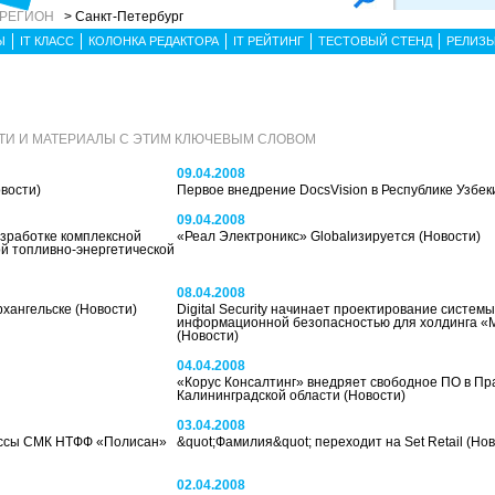
 РЕГИОН
> Санкт-Петербург
Ы
IT КЛАСС
КОЛОНКА РЕДАКТОРА
IT РЕЙТИНГ
ТЕСТОВЫЙ СТЕНД
РЕЛИЗ
ТИ И МАТЕРИАЛЫ С ЭТИМ КЛЮЧЕВЫМ СЛОВОМ
09.04.2008
вости)
Первое внедрение DocsVision в Республике Узбе
09.04.2008
разработке комплексной
«Реал Электроникс» Globalизируется
(Новости)
й топливно-энергетической
08.04.2008
рхангельске
(Новости)
Digital Security начинает проектирование систем
информационной безопасностью для холдинга «
(Новости)
04.04.2008
«Корус Консалтинг» внедряет свободное ПО в Пр
Калининградской области
(Новости)
03.04.2008
цессы СМК НТФФ «Полисан»
&quot;Фамилия&quot; переходит на Set Retail
(Нов
02.04.2008