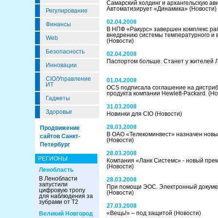
Самарский холдинг и архангельскую ав
Автоматизирует «Динамика»
(Новости)
Регулирование
02.04.2008
Финансы
В НПФ «Ракурс» завершен комплекс раб
внедрению системы температурного и 
Web
(Новости)
Безопасность
02.04.2008
Паспортом больше. Станет у жителей 
Инновации
CIO/Управление
01.04.2008
ИТ
OCS подписала соглашение на дистри
продукта компании Hewlett-Packard.
(Но
Гаджеты
31.03.2008
Здоровье
Новинки для CIO
(Новости)
28.03.2008
Продвижение
В ОАО «Телекоминвест» назначен новы
сайтов Санкт-
(Новости)
Петербург
28.03.2008
РЕГИОНЫ
Компания «Ланк Системс» - новый пре
(Новости)
Ленобласть
В Ленобласти
28.03.2008
запустили
При помощи ЭОС. Электронный докуме
цифровую тропу
(Новости)
для наблюдения за
зубрами от Т2
27.03.2008
«Вещь!» – под защитой
(Новости)
Великий Новгород