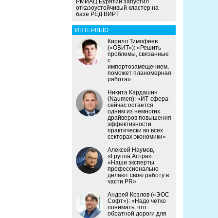
РМИАЦ Бурятии запустил
отказоустойчивый кластер на
базе РЕД ВИРТ
ИНТЕРВЬЮ
Кирилл Тимофеев
(«ОБИТ»): «Решить
проблемы, связанные
с
импортозамещением,
поможет планомерная
работа»
Никита Кардашин
(Naumen): «ИТ-сфера
сейчас остается
одним из немногих
драйверов повышения
эффективности
практически во всех
секторах экономики»
Алексей Наумов,
«Группа Астра»:
«Наши эксперты
профессионально
делают свою работу в
части PR»
Андрей Козлов («ЭОС
Софт»): «Надо четко
понимать, что
обратной дороги для