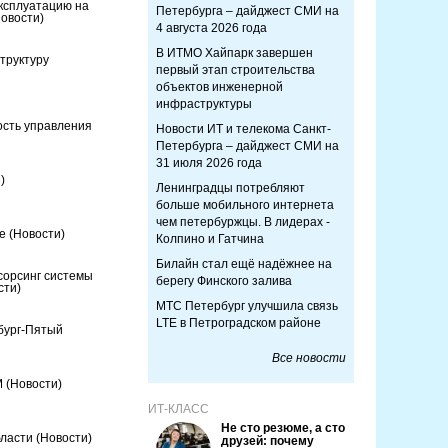
ксплуатацию на
Петербурга – дайджест СМИ на
Новости)
4 августа 2026 года
В ИТМО Хайпарк завершен
труктуру
первый этап строительства
объектов инженерной
инфраструктуры
ость управления
Новости ИТ и телекома Санкт-
Петербурга – дайджест СМИ на
31 июля 2026 года
)
Ленинградцы потребляют
больше мобильного интернета
чем петербуржцы. В лидерах -
ге
(Новости)
Колпино и Гатчина
Билайн стал ещё надёжнее на
сорсинг системы
берегу Финского залива
сти)
МТС Петербург улучшила связь
LTE в Петроградском районе
бург-Пятый
Все новости
М
(Новости)
ИТ-КЛАСС
Не сто резюме, а сто
бласти
(Новости)
друзей: почему