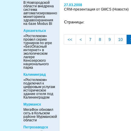
В Новгородской
27.03.2008
области внедрена
CRM-презентация от GMCS
(Новости)
система
автоматизированного
мониторинга
здравоохранения
Страницы:
на базе Modus BI
Архангельск
«Ростелеком»
<<
<
7
8
9
10
провел серию
турниров по игре
«БезОпасный
интернет» в
экологическом
лагере
Кенозерского
национального
парка
Калининград
«Ростелеком»
подключил к
цифровым услугам
историческое
здание отеля под
Калининградом
Мурманск
МегаФон обновил
сеть в Кольском
районе Мурманской
области
Петрозаводск