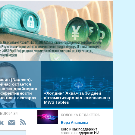
ашин (Naumen):
ейчас остается
многих драйверов
эффективности
«Холдинг Аква» за 36 дней
во всех секторах
автоматизировал комплаенс в
MWS Tables
 EUR 94.84
КОЛОНКА РЕДАКТОРА
Вера Ананьева
Кого и как поддержит
закон о поддержке ИИ.