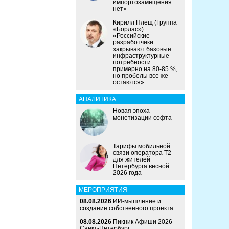
импортозамещения
нет»
Кирилл Плещ (Группа
«Борлас»):
«Российские
разработчики
закрывают базовые
инфраструктурные
потребности
примерно на 80-85 %,
но пробелы все же
остаются»
АНАЛИТИКА
Новая эпоха
монетизации софта
Тарифы мобильной
связи оператора Т2
для жителей
Петербурга весной
2026 года
МЕРОПРИЯТИЯ
08.08.2026
ИИ-мышление и
создание собственного проекта
08.08.2026
Пикник Афиши 2026
Санкт-Петербург