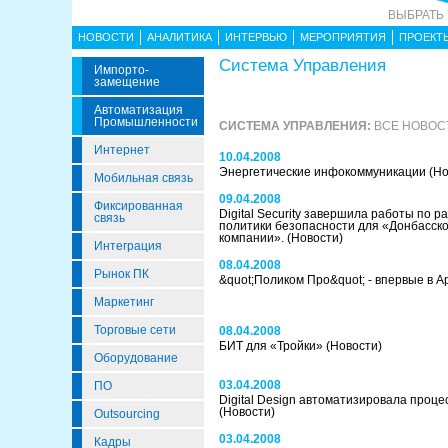
ВЫБРАТЬ
НОВОСТИ
АНАЛИТИКА
ИНТЕРВЬЮ
МЕРОПРИЯТИЯ
ПРОЕКТ
Система Управления
Импорто­
Замещение
Автоматизация
Промышленности
СИСТЕМА УПРАВЛЕНИЯ:
ВСЕ НОВОС
Интернет
10.04.2008
Энергетические инфокоммуникации
(Но
Мобильная связь
09.04.2008
Фиксированная
Digital Security завершила работы по 
связь
политики безопасности для «Донбасско
компании».
(Новости)
Интеграция
08.04.2008
Рынок ПК
&quot;Поликом Про&quot; - впервые в А
Маркетинг
Торговые сети
08.04.2008
БИТ для «Тройки»
(Новости)
Оборудование
03.04.2008
ПО
Digital Design автоматизировала про
(Новости)
Outsourcing
03.04.2008
Кадры