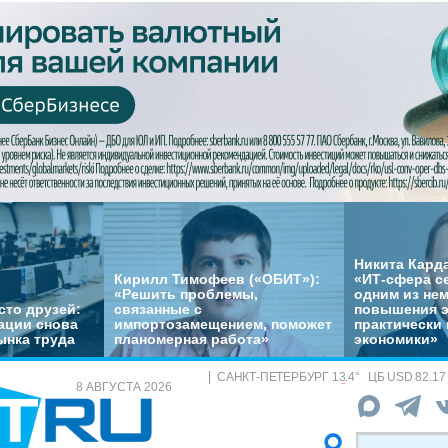
Никита Кард
Кирилл Тимофеев («ОБИТ»):
«ИТ-сфера с
«Решить проблемы,
одним из не
сто друзей:
связанные с
повышения 
ации снова
импортозамещением, поможет
практически 
ынка труда
планомерная работа»
экономики»
САНКТ-ПЕТЕРБУРГ
13.4
°
ЦБ
USD 82.17
8 АВГУСТА 2026