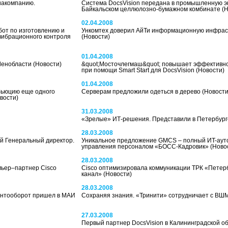
иакомпанию.
Система DocsVision передана в промышленную э
Байкальском целлюлозно-бумажном комбинате
(
02.04.2008
от по изготовлению и
Ункомтех доверил АйТи информационную инфрас
вибрационного контроля
(Новости)
01.04.2008
Ленобласти
(Новости)
&quot;Мосточлегмаш&quot; повышает эффективн
при помощи Smart Start для DocsVision
(Новости)
01.04.2008
бьюцию еще одного
Серверам предложили одеться в дерево
(Новости
вости)
31.03.2008
«Зрелые» ИТ-решения. Представили в Петербур
28.03.2008
й Генеральный директор.
Уникальное предложение GMCS – полный ИT-аут
управления персоналом «БОСС-Кадровик»
(Ново
28.03.2008
мьер–партнер Cisco
Cisco оптимизировала коммуникации ТРК «Петер
канал»
(Новости)
28.03.2008
нтооборот пришел в МАИ
Сохраняя знания. «Тринити» сотрудничает с ВШ
27.03.2008
Первый партнер DocsVision в Калининградской о