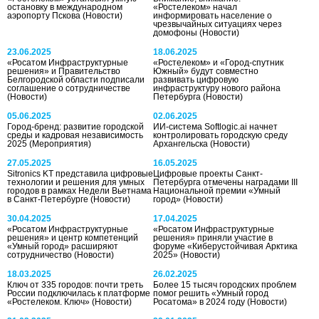
остановку в международном
«Ростелеком» начал
аэропорту Пскова
(Новости)
информировать население о
чрезвычайных ситуациях через
домофоны
(Новости)
23.06.2025
18.06.2025
«Росатом Инфраструктурные
«Ростелеком» и «Город-спутник
решения» и Правительство
Южный» будут совместно
Белгородской области подписали
развивать цифровую
соглашение о сотрудничестве
инфраструктуру нового района
(Новости)
Петербурга
(Новости)
05.06.2025
02.06.2025
Город-бренд: развитие городской
ИИ-система Softlogic.ai начнет
среды и кадровая независимость
контролировать городскую среду
2025
(Мероприятия)
Архангельска
(Новости)
27.05.2025
16.05.2025
Sitronics KT представила цифровые
Цифровые проекты Санкт-
технологии и решения для умных
Петербурга отмечены наградами III
городов в рамках Недели Вьетнама
Национальной премии «Умный
в Санкт-Петербурге
(Новости)
город»
(Новости)
30.04.2025
17.04.2025
«Росатом Инфраструктурные
«Росатом Инфраструктурные
решения» и центр компетенций
решения» приняли участие в
«Умный город» расширяют
форуме «Киберустойчивая Арктика
сотрудничество
(Новости)
2025»
(Новости)
18.03.2025
26.02.2025
Ключ от 335 городов: почти треть
Более 15 тысяч городских проблем
России подключилась к платформе
помог решить «Умный город
«Ростелеком. Ключ»
(Новости)
Росатома» в 2024 году
(Новости)