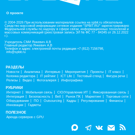
О проекте
© 2004-2026 При использовании материалов ссылка на spbit.ru обязательна
Средство массовой информации сетевое издание "SPBIT.RU" зарегистрировано
Федеральной службы по надзору в сфере связи, информационных технологий и
массовых коммуникаций (реестровая запись ЭЛ № ФС 77 - 84345 от 26.12.2022
г.).
Учредитель СМИ Янкевич А.В
Главный редактор Янкевич А.В
Телефон и адрес электронной почты редакции +7 (812) 7156798,
info@spbit.ru
РАЗДЕЛЫ
Новости
Аналитика
Интервью
Мероприятия
Проекты
IT класс
Колонка редактора
IT рейтинг
ICT Life
Тестовый стенд
Фигура речи
Релизы
Видео
Фотогалерея
Инфографика
РУБРИКИ
Интернет
Мобильная связь
CIO/Управление ИТ
Фиксированная связь
Интеграция
Безопасность
Веб
Рынок ПК
Маркетинг
Торговые сети
Оборудование
ПО
Outsourcing
Кадры
Регулирование
Финансы
Инновации
Гаджеты
ПОЛЕЗНОЕ
Аренда серверов с GPU