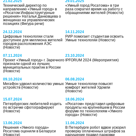
21.02.2025
29.01.2025
Технический директор по
«Умный город Росатома» в три
направлению «Умный город» в
раза сократил время на работу с
«Росатом Инфраструктурные
обращениями жителей
(Новости)
решения» Наталья Данковцева о
женщинах на управленческих
позициях
(Фигура речи)
24.12.2024
14.11.2024
Цифровые технологии стали
РИР помогает студентам освоить
доступнее для миллиона жителей
Умные технологии
(Новости)
городов расположения АЭС
(Новости)
07.11.2024
23.10.2024
Проект «Умный город» г. Заречного
IPFORUM 2024
(Мероприятия)
признали одной из лучших
муниципальных практик в России
(Новости)
09.10.2024
06.08.2024
МегаФон удвоил количество умных
Умные технологии повысят
устройств
(Новости)
комфорт жителей Удомли
(Новости)
15.07.2024
18.06.2024
Петербургских любителей ездить
«Росатом» представил цифровые
по встречке сфотографируют
продукты на крупнейшем в России
(Новости)
форуме по технологиям «Умного
города»
(Новости)
13.06.2024
11.06.2024
Решения «Умного города»
В Петербурге робот вдвое ускорил
Росатома оценили в Беларуси
проверку оплаченных штрафов за
(Новости)
нарушение правил парковки