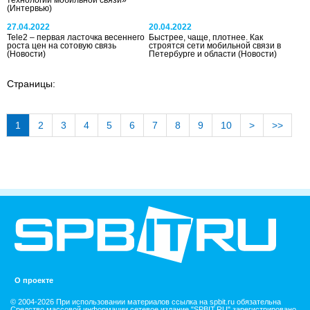
(Интервью)
27.04.2022
20.04.2022
Tele2 – первая ласточка весеннего
Быстрее, чаще, плотнее. Как
роста цен на сотовую связь
строятся сети мобильной связи в
(Новости)
Петербурге и области
(Новости)
Страницы:
1
2
3
4
5
6
7
8
9
10
>
>>
О проекте
© 2004-2026 При использовании материалов ссылка на spbit.ru обязательна
Средство массовой информации сетевое издание "SPBIT.RU" зарегистрировано