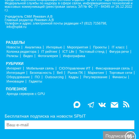
Федеральной службы по надзору в сфере связи, информационных технологий и
массовых коммуникаций (реестровая запись ЭЛ № ФС 77 - 84345 от 26.12.2022
г.).
Учредитель СМИ Янкевич А.В
Главный редактор Янкевич А.В
Телефон и адрес электронной почты редакции +7 (812) 7156798,
info@spbit.ru
РАЗДЕЛЫ
Новости
Аналитика
Интервью
Мероприятия
Проекты
IT класс
Колонка редактора
IT рейтинг
ICT Life
Тестовый стенд
Фигура речи
Релизы
Видео
Фотогалерея
Инфографика
РУБРИКИ
Интернет
Мобильная связь
CIO/Управление ИТ
Фиксированная связь
Интеграция
Безопасность
Веб
Рынок ПК
Маркетинг
Торговые сети
Оборудование
ПО
Outsourcing
Кадры
Регулирование
Финансы
Инновации
Гаджеты
ПОЛЕЗНОЕ
Аренда серверов с GPU
Бесплатная подписка на новости SPbIT