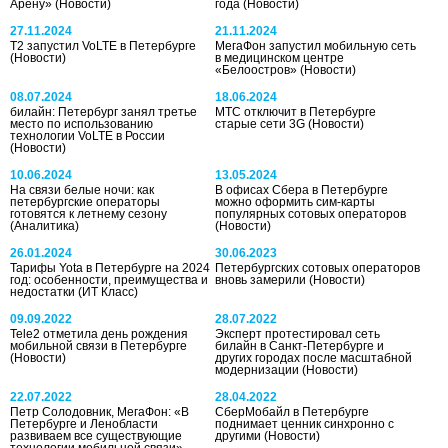
Арену»
(Новости)
года
(Новости)
27.11.2024
21.11.2024
T2 запустил VoLTE в Петербурге
МегаФон запустил мобильную сеть
(Новости)
в медицинском центре
«Белоостров»
(Новости)
08.07.2024
18.06.2024
билайн: Петербург занял третье
МТС отключит в Петербурге
место по использованию
старые сети 3G
(Новости)
технологии VoLTE в России
(Новости)
10.06.2024
13.05.2024
На связи белые ночи: как
В офисах Сбера в Петербурге
петербургские операторы
можно оформить сим-карты
готовятся к летнему сезону
популярных сотовых операторов
(Аналитика)
(Новости)
26.01.2024
30.06.2023
Тарифы Yota в Петербурге на 2024
Петербургских сотовых операторов
год: особенности, преимущества и
вновь замерили
(Новости)
недостатки
(ИТ Класс)
09.09.2022
28.07.2022
Tele2 отметила день рождения
Эксперт протестировал сеть
мобильной связи в Петербурге
билайн в Санкт-Петербурге и
(Новости)
других городах после масштабной
модернизации
(Новости)
22.07.2022
28.04.2022
Петр Солодовник, МегаФон: «В
СберМобайл в Петербурге
Петербурге и Ленобласти
поднимает ценник синхронно с
развиваем все существующие
другими
(Новости)
технологии мобильной связи»