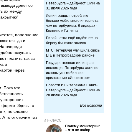
Петербурга – дайджест СМИ на
 вывода денег со
31 июля 2026 года
ть их между
Ленинградцы потребляют
закрытию”
больше мобильного интернета
чем петербуржцы. В лидерах -
Колпино и Гатчина
меется, пополнение
Билайн стал ещё надёжнее на
ываются. да и
берегу Финского залива
 На очереди
МТС Петербург улучшила связь
удобно покупать
LTE в Петроградском районе
вот платить так за
Государственная жилищная
жа и
инспекция Петербурга активно
картой через
использует мобильное
приложение «Инспектор»
Новости ИТ и телекома Санкт-
. Пока что
Петербурга – дайджест СМИ на
обственность
28 июля 2026 года
зу сторонних
й форме. Здесь-то
Все новости
анк, не сложно
. А то отключим газ
ИТ-КЛАСС
Почему мониторинг
– это не набор