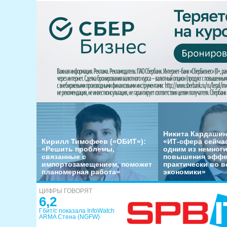
Никита Кардашин
Кирилл Тимофеев («ОБИТ»):
«ИТ-сфера сейча
«Решить проблемы,
одним из немног
связанные с
повышения эффе
импортозамещением, поможет
практически во в
планомерная работа»
экономики»
ЦИФРЫ ГОВОРЯТ
6,2
Гбит/с показала InfoWatch
ARMA Стена (NGFW)