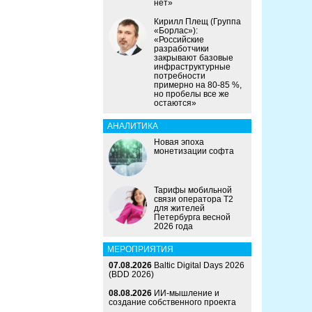
нет»
Кирилл Плещ (Группа
«Борлас»):
«Российские
разработчики
закрывают базовые
инфраструктурные
потребности
примерно на 80-85 %,
но пробелы все же
остаются»
АНАЛИТИКА
Новая эпоха
монетизации софта
Тарифы мобильной
связи оператора Т2
для жителей
Петербурга весной
2026 года
МЕРОПРИЯТИЯ
07.08.2026
Baltic Digital Days 2026
(BDD 2026)
08.08.2026
ИИ-мышление и
создание собственного проекта