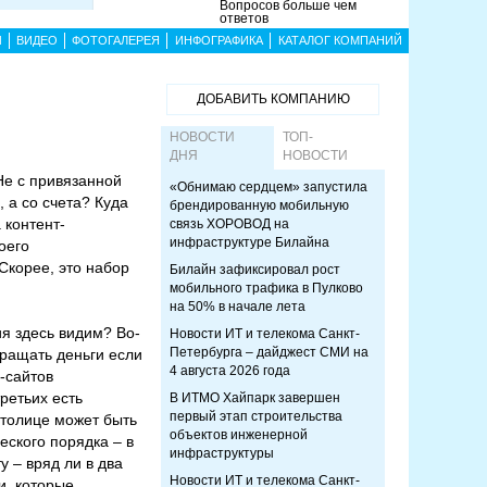
Вопросов больше чем
ответов
Ы
ВИДЕО
ФОТОГАЛЕРЕЯ
ИНФОГРАФИКА
КАТАЛОГ КОМПАНИЙ
ДОБАВИТЬ КОМПАНИЮ
НОВОСТИ
ТОП-
ДНЯ
НОВОСТИ
Не с привязанной
«Обнимаю сердцем» запустила
 а со счета? Куда
брендированную мобильную
 контент-
связь ХОРОВОД на
инфраструктуре Билайна
оего
 Скорее, это набор
Билайн зафиксировал рост
мобильного трафика в Пулково
на 50% в начале лета
я здесь видим? Во-
Новости ИТ и телекома Санкт-
Петербурга – дайджест СМИ на
вращать деньги если
4 августа 2026 года
-сайтов
третьих есть
В ИТМО Хайпарк завершен
первый этап строительства
 столице может быть
объектов инженерной
еского порядка – в
инфраструктуры
у – вряд ли в два
Новости ИТ и телекома Санкт-
и, которые