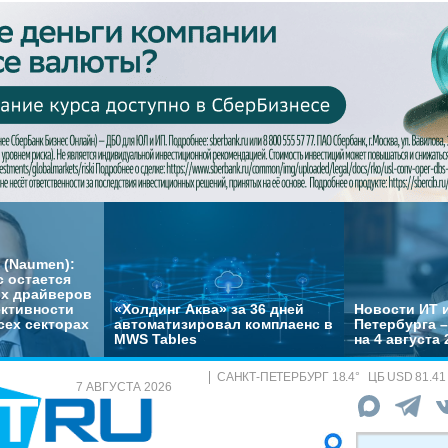
 (Naumen):
с остается
их драйверов
ктивности
«Холдинг Аква» за 36 дней
Новости ИТ и
сех секторах
автоматизировал комплаенс в
Петербурга 
MWS Tables
на 4 августа 
САНКТ-ПЕТЕРБУРГ
18.4
°
ЦБ
USD 81.41
7 АВГУСТА 2026