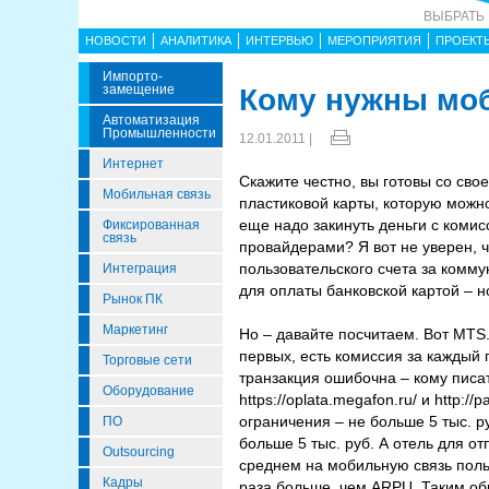
ВЫБРАТЬ
НОВОСТИ
АНАЛИТИКА
ИНТЕРВЬЮ
МЕРОПРИЯТИЯ
ПРОЕКТ
Импорто­
Замещение
Кому нужны мо
Автоматизация
Промышленности
12.01.2011 |
Интернет
Скажите честно, вы готовы со сво
Мобильная связь
пластиковой карты, которую можн
еще надо закинуть деньги с комис
Фиксированная
связь
провайдерами? Я вот не уверен, ч
пользовательского счета за коммун
Интеграция
для оплаты банковской картой – но
Рынок ПК
Маркетинг
Но – давайте посчитаем. Вот MTS
первых, есть комиссия за каждый 
Торговые сети
транзакция ошибочна – кому писа
Оборудование
https://oplata.megafon.ru/ и http:
ограничения – не больше 5 тыс. ру
ПО
больше 5 тыс. руб. А отель для от
Outsourcing
среднем на мобильную связь польз
Кадры
раза больше, чем ARPU. Таким об