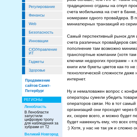
традиционно отданы на откуп про
Регулирование
счета мобильника на счет в банке
Финансы
номерами одного провайдера. В п
миниатюрных транзакций из серии
Web
Безопасность
Самый перспективный рынок для и
Инновации
счета различных провайдеров связ
пополнение там возможно минималь
CIO/Управление
ИТ
транспортные компании (хотя там
ключики недорогих программ – к пр
Гаджеты
книги или букеты цветов как-то н
Здоровье
технологической сложности даже 
интернет.
Продвижение
сайтов Санкт-
Петербург
Ну и немаловажен вопрос с конфи
операторы сумели убедить товарищ
РЕГИОНЫ
операторов связи. Но в тот самый
Ленобласть
организаций они проходят через б
В Ленобласти
их, скорее всего, и можно будет 
запустили
цифровую тропу
будет намекнуть ему, что всех отп
для наблюдения за
зубрами от Т2
:) Хотя, у нас не так уж и сложно 
Великий Новгород