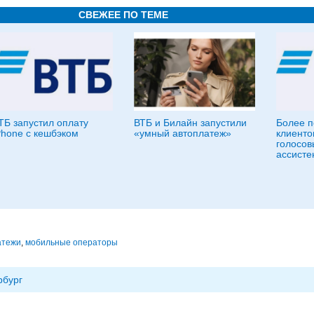
СВЕЖЕЕ ПО ТЕМЕ
ТБ запустил оплату
ВТБ и Билайн запустили
Более 
Phone с кешбэком
«умный автоплатеж»
клиенто
голосо
ассисте
атежи
,
мобильные операторы
рбург