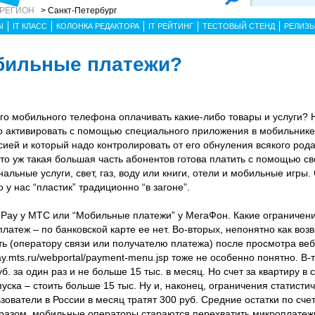
 РЕГИОН
> Санкт-Петербург
Ы
IT КЛАСС
КОЛОНКА РЕДАКТОРА
IT РЕЙТИНГ
ТЕСТОВЫЙ СТЕНД
РЕЛИЗ
бильные платежи?
его мобильного телефона оплачивать какие-либо товары и услуги? 
о активировать с помощью специального приложения в мобильнике,
сией и который надо контролировать от его обнуления всякого рода
то уж такая большая часть абонентов готова платить с помощью св
альные услуги, свет, газ, воду или книги, отели и мобильные игры.
 у нас “пластик” традиционно “в загоне”.
.Pay у МТС или “Мобильные платежи” у МегаФон. Какие ограничени
платеж – по банковской карте ее нет. Во-вторых, непонятно как воз
ть (оператору связи или получателю платежа) после просмотра веб
//pay.mts.ru/webportal/payment-menu.jsp тоже не особенно понятно. В-
б. за один раз и не больше 15 тыс. в месяц. Но счет за квартиру в
пуска – стоить больше 15 тыс. Ну и, наконец, ограничения статистич
ователи в России в месяц тратят 300 руб. Средние остатки по счет
разом, мобильные операторы стараются перехватить микроплатеж