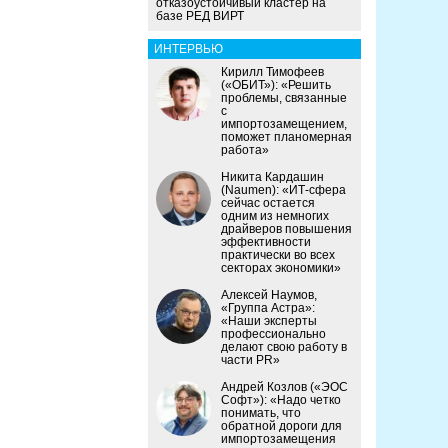
отказоустойчивый кластер на
базе РЕД ВИРТ
ИНТЕРВЬЮ
Кирилл Тимофеев
(«ОБИТ»): «Решить
проблемы, связанные
с
импортозамещением,
поможет планомерная
работа»
Никита Кардашин
(Naumen): «ИТ-сфера
сейчас остается
одним из немногих
драйверов повышения
эффективности
практически во всех
секторах экономики»
Алексей Наумов,
«Группа Астра»:
«Наши эксперты
профессионально
делают свою работу в
части PR»
Андрей Козлов («ЭОС
Софт»): «Надо четко
понимать, что
обратной дороги для
импортозамещения