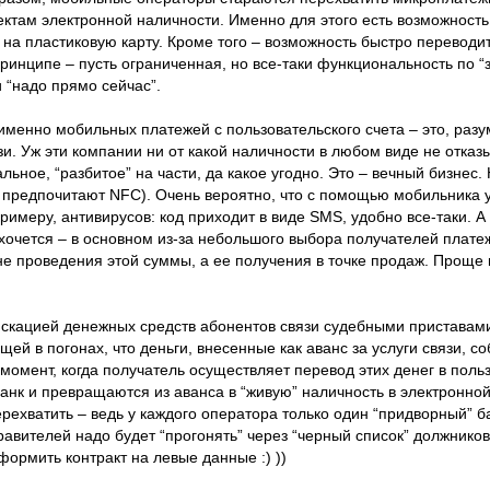
ектам электронной наличности. Именно для этого есть возможность
, на пластиковую карту. Кроме того – возможность быстро переводи
ринципе – пусть ограниченная, но все-таки функциональность по “
 “надо прямо сейчас”.
менно мобильных платежей с пользовательского счета – это, разу
и. Уж эти компании ни от какой наличности в любом виде не отказ
ное, “разбитое” на части, да какое угодно. Это – вечный бизнес.
 предпочитают NFC). Очень вероятно, что с помощью мобильника 
имеру, антивирусов: код приходит в виде SMS, удобно все-таки. А 
е хочется – в основном из-за небольшого выбора получателей плате
не проведения этой суммы, а ее получения в точке продаж. Проще 
скацией денежных средств абонентов связи судебными приставами
ей в погонах, что деньги, внесенные как аванс за услуги связи, с
 момент, когда получатель осуществляет перевод этих денег в поль
анк и превращаются из аванса в “живую” наличность в электронно
перехватить – ведь у каждого оператора только один “придворный” б
равителей надо будет “прогонять” через “черный список” должников
оформить контракт на левые данные :) ))