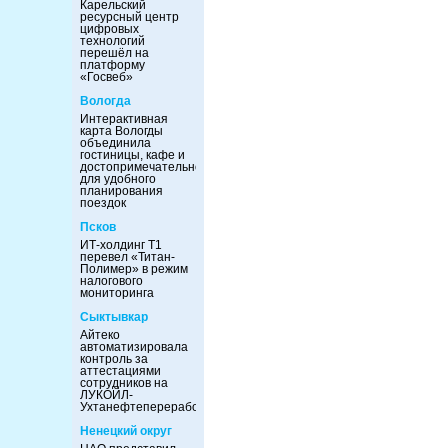
Карельский
ресурсный центр
цифровых
технологий
перешёл на
платформу
«Госвеб»
Вологда
Интерактивная
карта Вологды
объединила
гостиницы, кафе и
достопримечательности
для удобного
планирования
поездок
Псков
ИТ-холдинг Т1
перевел «Титан-
Полимер» в режим
налогового
мониторинга
Сыктывкар
Айтеко
автоматизировала
контроль за
аттестациями
сотрудников на
ЛУКОЙЛ-
Ухтанефтепереработка
Ненецкий округ