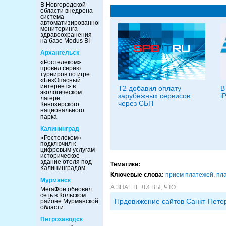
В Новгородской
области внедрена
система
автоматизированного
мониторинга
здравоохранения
на базе Modus BI
Архангельск
«Ростелеком»
провел серию
турниров по игре
«БезОпасный
интернет» в
T2 добавил оплату
В
экологическом
зарубежных сервисов
i
лагере
через СБП
Кенозерского
национального
парка
Калининград
«Ростелеком»
подключил к
цифровым услугам
историческое
здание отеля под
Тематики:
Калининградом
Ключевые слова:
прием платежей
,
пл
Мурманск
А ЗНАЕТЕ ЛИ ВЫ, ЧТО:
МегаФон обновил
сеть в Кольском
Прдовижение сайтов Санкт-Пете
районе Мурманской
области
Петрозаводск