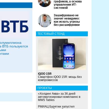
графиков, а основа
управления ИТ-
системой
Зашифровано не
значит невидимо:
как искать угрозы
без расшифровки
ТЕСТОВЫЙ СТЕНД
полумиллиона
в ВТБ пользуются
выми
нтами
iQOO 15R
Смартфон iQOO 15R: мощь без
компромиссов
ПРОЕКТЫ
«Холдинг Аква» за 36 дней
автоматизировал комплаенс в
MWS Tables
РМИАЦ Бурятии запустил